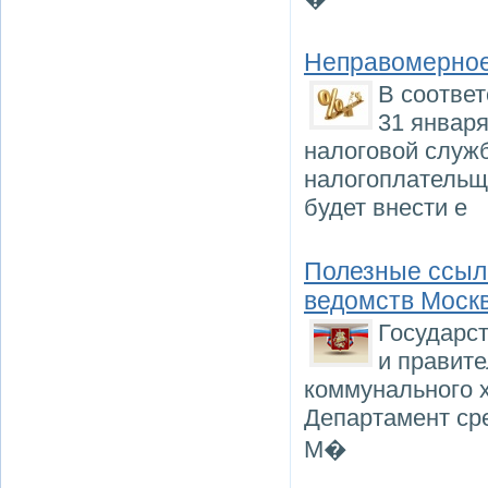
Неправомерное
В соотве
31 января
налоговой служб
налогоплательщ
будет внести е
Полезные ссылк
ведомств Моск
Государс
и правит
коммунального х
Департамент ср
М�