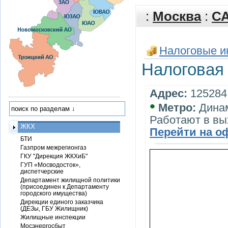
:
Москва
:
С
Налоговые и
Налоговая
Адрес:
125284,
•
Метро:
Дина
Работают в в
ЖКХ
Перейти на о
БТИ
Газпром межрегионгаз
ГКУ "Дирекция ЖКХиБ"
ГУП «Мосводосток»,
диспетчерские
Департамент жилищной политики
(присоединен к Департаменту
городского имущества)
Дирекции единого заказчика
(ДЕЗы, ГБУ Жилищник)
Жилищные инспекции
Мосэнергосбыт