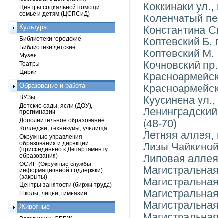
Коккинаки ул.,
Центры социальной помощи
семье и детям (ЦСПСиД)
Коленчатый пе
Культура
Константина С
Библиотеки городские
Коптевский Б. 
Библиотеки детские
Коптевский М. 
Музеи
Кочновский пр.
Театры
Цирки
Красноармейск
Образование и работа
Красноармейск
ВУЗы
Куусинена ул., 
Детские сады, ясли (ДОУ),
Ленинградский пр
прогимназии
Дополнительное образование
(48-70)
Колледжи, техникумы, училища
Летняя аллея,
Окружные управления
образования и дирекции
Лизы Чайкиной 
(присоединено к Департаменту
образования)
Липовая аллея
ОСИП (Окружные службы
Магистральная 
информационной поддержки)
(закрыты)
Магистральная 2
Центры занятости (биржи труда)
Магистральная 
Школы, лицеи, гимназии
Магистральная 
Животные
Магистральная 