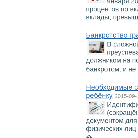
января 20
процентов по вк
вклады, превыш
Банкротство гр
В сложной
преуспев
должником на п
банкротом, и не
Необходимые с
ребёнку
2015-09-
Идентифи
(сокращён
документом для 
физических лиц 
�