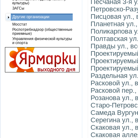
Песчаная 3-я ул
культуры)
Петровско-Раз
ЗАГСы
Писцовая ул., 
Другие организации
Планетная ул.,
Мосстат
Роспотребнадзор (общественные
Поликарпова у
приемные)
Полтавская ул.
Управления физической культуры
и спорта
Правды ул., в
Проектируемый
Проектируемый
Проектируемый
Раздельная ул.
Расковой ул., 
Расковой пер.,
Розанова ул., 
Старо-Петровс
Самеда Вургуна
Серегина ул., 
Скаковая ул., 
Скаковая алле