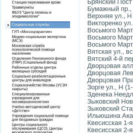
Брянский Пост 
Станции переливания крови
Бумажный пр.,
Травмпункты
ФБУЗ "Центр гигиены и
Верхняя ул., Н (
эпидемиологии"
Викторенко ул.
Социальные службы
Восьмого Марта 
ГУП «Моссоцгарантия»
Восьмого Марта 
Медико-социальная экспертиза
(МСЭ)
Восьмого Марта
Московская служба
психологической помощи
Вятская ул., в
населению
Вятский 4-й пе
Отделения Пенсионного фонда
(ПФР) (Социальный фонд)
Дворцовая алл
Районные отделы центра
жилищных субсидий
Дворцовая Лев
Социально-реабилитационные
Дворцовая Пра
центры для инвалидов
Соцказначейство Москвы (УСЗН
Зорге ул., Н (1-
закрыты)
Зденека Неедл
Специализированные
учреждения для
Зыковский Нов.
несовершеннолетних
Учебно-методический центр
Зыковский Стар
«Детство»
Ильюшина Акад
Учреждения социальной помощи
для бездомных граждан
Квесисская 1-я
Центры социального
Квесисская 2-я
обслуживания (ЦСО), Центры
московского долголетия