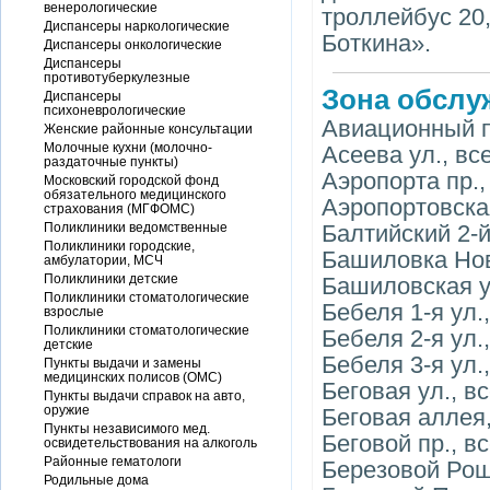
венерологические
троллейбус 20,
Диспансеры наркологические
Боткина».
Диспансеры онкологические
Диспансеры
противотуберкулезные
Зона обслу
Диспансеры
психоневрологические
Авиационный п
Женские районные консультации
Молочные кухни (молочно-
Асеева ул., вс
раздаточные пункты)
Аэропорта пр.,
Московский городской фонд
обязательного медицинского
Аэропортовская
страхования (МГФОМС)
Поликлиники ведомственные
Балтийский 2-й 
Поликлиники городские,
Башиловка Нов.
амбулатории, МСЧ
Поликлиники детские
Башиловская у
Поликлиники стоматологические
Бебеля 1-я ул.
взрослые
Поликлиники стоматологические
Бебеля 2-я ул.
детские
Бебеля 3-я ул.
Пункты выдачи и замены
медицинских полисов (ОМС)
Беговая ул., в
Пункты выдачи справок на авто,
оружие
Беговая аллея
Пункты независимого мед.
Беговой пр., в
освидетельствования на алкоголь
Районные гематологи
Березовой Рощ
Родильные дома