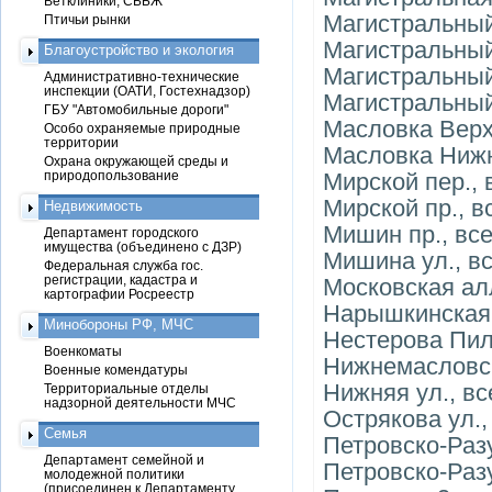
Ветклиники, СББЖ
Магистральный
Птичьи рынки
Магистральный 
Благоустройство и экология
Магистральный 
Административно-технические
инспекции (ОАТИ, Гостехнадзор)
Магистральный 
ГБУ "Автомобильные дороги"
Масловка Верхн
Особо охраняемые природные
территории
Масловка Нижн.
Охрана окружающей среды и
природопользование
Мирской пер., 
Мирской пр., в
Недвижимость
Мишин пр., вс
Департамент городского
имущества (объединено с ДЗР)
Мишина ул., в
Федеральная служба гос.
регистрации, кадастра и
Московская ал
картографии Росреестр
Нарышкинская 
Минобороны РФ, МЧС
Нестерова Пил
Военкоматы
Нижнемасловск
Военные комендатуры
Нижняя ул., вс
Территориальные отделы
надзорной деятельности МЧС
Острякова ул.,
Семья
Петровско-Разум
Департамент семейной и
Петровско-Разу
молодежной политики
(присоединен к Департаменту