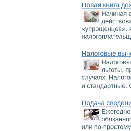
Новая книга до
Начиная с
действова
«упрощенцев». Х
налогоплательщи
Налоговые выч
Налоговы
льготы, 
случаях. Налог
и стандартные.
Подача сведени
Ежегодно
обязаннос
или по-простому