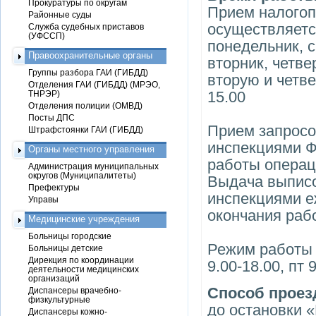
Прокуратуры по округам
Прием налогоп
Районные суды
осуществляетс
Служба судебных приставов
(УФССП)
понедельник, ср
Правоохранительные органы
вторник, четвер
Группы разбора ГАИ (ГИБДД)
вторую и четве
Отделения ГАИ (ГИБДД) (МРЭО,
15.00
ТНРЭР)
Отделения полиции (ОМВД)
Посты ДПС
Прием запросо
Штрафстоянки ГАИ (ГИБДД)
инспекциями Ф
Органы местного управления
работы операц
Администрация муниципальных
округов (Муниципалитеты)
Выдача выпис
Префектуры
инспекциями е
Управы
окончания раб
Медицинские учреждения
Больницы городские
Режим работы 
Больницы детские
Дирекция по координации
9.00-18.00, пт 
деятельности медицинских
организаций
Cпособ проез
Диспансеры врачебно-
физкультурные
до остановки «
Диспансеры кожно-