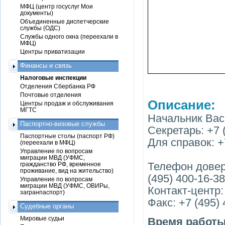
МФЦ (центр госуслуг Мои
документы)
Объединенные диспетчерские
службы (ОДС)
Службы одного окна (переехали в
МФЦ)
Центры приватизации
Финансы и связь
Налоговые инспекции
Отделения Сбербанка РФ
Почтовые отделения
Описание:
Центры продаж и обслуживания
МГТС
Начальник Ва
Паспортно-визовые службы
Секретарь: +7 
Паспортные столы (паспорт РФ)
Для справок: +7
(переехали в МФЦ)
Управление по вопросам
миграции МВД (УФМС,
Телефон довер
гражданство РФ, временное
проживание, вид на жительство)
(495) 400-16-38
Управление по вопросам
миграции МВД (УФМС, ОВИРы,
Контакт-центр:
загранпаспорт)
Факс: +7 (495)
Судебные органы
Мировые судьи
Время работ