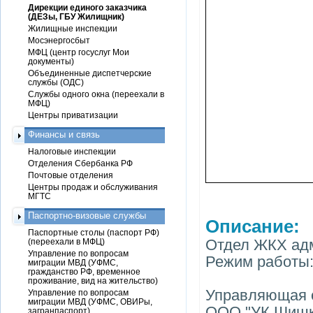
Дирекции единого заказчика
(ДЕЗы, ГБУ Жилищник)
Жилищные инспекции
Мосэнергосбыт
МФЦ (центр госуслуг Мои
документы)
Объединенные диспетчерские
службы (ОДС)
Службы одного окна (переехали в
МФЦ)
Центры приватизации
Финансы и связь
Налоговые инспекции
Отделения Сбербанка РФ
Почтовые отделения
Центры продаж и обслуживания
МГТС
Паспортно-визовые службы
Описание:
Паспортные столы (паспорт РФ)
Отдел ЖКХ адм
(переехали в МФЦ)
Управление по вопросам
Режим работы: 
миграции МВД (УФМС,
гражданство РФ, временное
проживание, вид на жительство)
Управляющая 
Управление по вопросам
миграции МВД (УФМС, ОВИРы,
ООО "УК Шишкин
загранпаспорт)