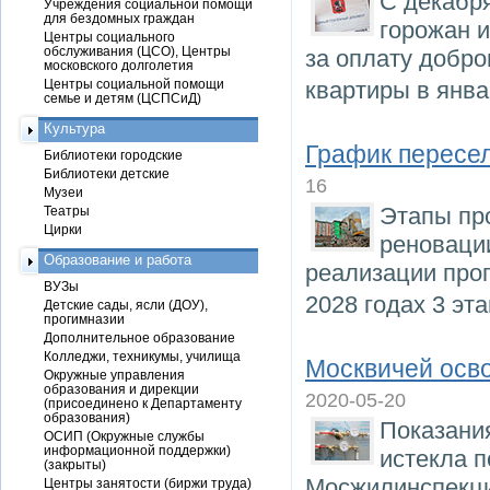
С декабр
Учреждения социальной помощи
для бездомных граждан
горожан и
Центры социального
обслуживания (ЦСО), Центры
за оплату добро
московского долголетия
Центры социальной помощи
квартиры в янва
семье и детям (ЦСПСиД)
Культура
График пересел
Библиотеки городские
Библиотеки детские
16
Музеи
Этапы пр
Театры
Цирки
реновации
Образование и работа
реализации про
ВУЗы
2028 годах 3 э
Детские сады, ясли (ДОУ),
прогимназии
Дополнительное образование
Колледжи, техникумы, училища
Москвичей осво
Окружные управления
образования и дирекции
2020-05-20
(присоединено к Департаменту
образования)
Показания
ОСИП (Окружные службы
информационной поддержки)
истекла п
(закрыты)
Мосжилинспекци
Центры занятости (биржи труда)