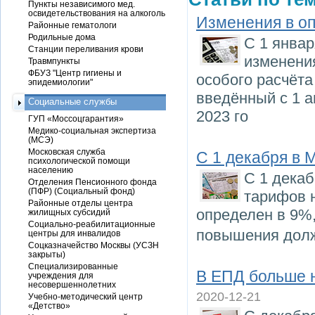
Пункты независимого мед.
освидетельствования на алкоголь
Изменения в оп
Районные гематологи
Родильные дома
С 1 янва
Станции переливания крови
изменения
Травмпункты
ФБУЗ "Центр гигиены и
особого расчёта
эпидемиологии"
введённый с 1 а
Социальные службы
2023 го
ГУП «Моссоцгарантия»
Медико-социальная экспертиза
(МСЭ)
Московская служба
С 1 декабря в
психологической помощи
населению
С 1 дека
Отделения Пенсионного фонда
(ПФР) (Социальный фонд)
тарифов 
Районные отделы центра
определен в 9%
жилищных субсидий
Социально-реабилитационные
повышения долж
центры для инвалидов
Соцказначейство Москвы (УСЗН
закрыты)
Специализированные
В ЕПД больше н
учреждения для
несовершеннолетних
2020-12-21
Учебно-методический центр
«Детство»