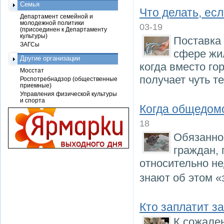
Семья
Что делать, есл
Департамент семейной и
молодежной политики
03-19
(присоединен к Департаменту
культуры)
Поставка 
ЗАГСы
сфере жи
Другие организации
когда вместо г
Мосстат
получает чуть т
Роспотребнадзор (общественные
приемные)
Управления физической культуры
и спорта
Когда общедом
18
Обязанно
граждан,
относительно н
знают об этом «
Кто заплатит з
К сожале