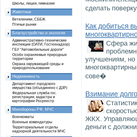
Школы, лицеи, гимназии
сделать поверк
Животные
Ветклиники, СББЖ
Как добиться 
Птичьи рынки
многоквартирно
Благоустройство и экология
Административно-технические
Сфера жи
инспекции (ОАТИ, Гостехнадзор)
ГБУ "Автомобильные дороги"
проблемн
Особо охраняемые природные
улучшениям, но
территории
Охрана окружающей среды и
многоквартирны
природопользование
сове�
Недвижимость
Департамент городского
имущества (объединено с ДЗР)
Взимание долг
Федеральная служба гос.
регистрации, кадастра и
картографии Росреестр
Статистик
Минобороны РФ, МЧС
скорость
Военкоматы
ЖКХ. Управляющ
Военные комендатуры
деньги с должни
Территориальные отделы
надзорной деятельности МЧС