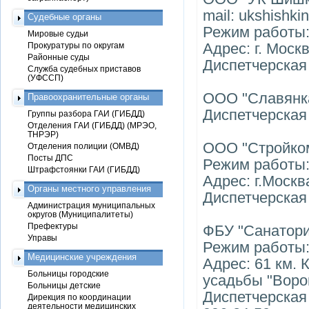
mail: ukshishki
Судебные органы
Режим работы: 
Мировые судьи
Адрес: г. Моск
Прокуратуры по округам
Районные суды
Диспетчерская 
Служба судебных приставов
(УФССП)
ООО "Славянк
Правоохранительные органы
Диспетчерская 
Группы разбора ГАИ (ГИБДД)
Отделения ГАИ (ГИБДД) (МРЭО,
ТНРЭР)
ООО "Стройком
Отделения полиции (ОМВД)
Посты ДПС
Режим работы: 
Штрафстоянки ГАИ (ГИБДД)
Адрес: г.Москв
Органы местного управления
Диспетчерская 
Администрация муниципальных
округов (Муниципалитеты)
Префектуры
ФБУ "Санаторий
Управы
Режим работы: 
Медицинские учреждения
Адрес: 61 км. 
Больницы городские
усадьбы "Воро
Больницы детские
Диспетчерская +
Дирекция по координации
деятельности медицинских