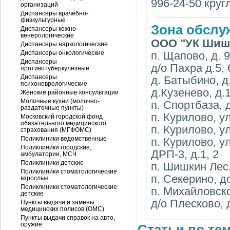
996-24-50 круг
организаций
Диспансеры врачебно-
физкультурные
Зона обслу
Диспансеры кожно-
венерологические
ООО "УК Шиш
Диспансеры наркологические
Диспансеры онкологические
п. Щапово, д. 9
Диспансеры
д/о Пахра д.5, 
противотуберкулезные
Диспансеры
д. Батыбино, д
психоневрологические
д.Кузенево, д.
Женские районные консультации
Молочные кухни (молочно-
п. Спортбаза, д
раздаточные пункты)
п. Курилово, ул
Московский городской фонд
обязательного медицинского
п. Курилово, ул
страхования (МГФОМС)
Поликлиники ведомственные
п. Курилово, у
Поликлиники городские,
ДРП-3, д.1, 2
амбулатории, МСЧ
Поликлиники детские
п. Шишкин Лес,
Поликлиники стоматологические
п. Секерино, д
взрослые
Поликлиники стоматологические
п. Михайловско
детские
д/о Плесково, 
Пункты выдачи и замены
медицинских полисов (ОМС)
Пункты выдачи справок на авто,
оружие
Статьи по тем