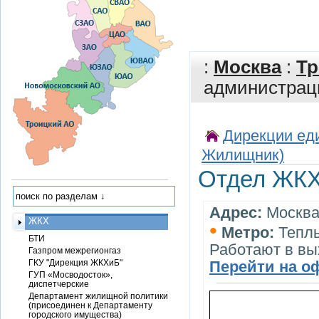
:
Москва
:
Тр
администрац
Дирекции еди
Жилищник)
Отдел ЖКХ
Адрес:
Москва,
ЖКХ
•
Метро:
Тепл
БТИ
Работают в вы
Газпром межрегионгаз
ГКУ "Дирекция ЖКХиБ"
Перейти на о
ГУП «Мосводосток»,
диспетчерские
Департамент жилищной политики
(присоединен к Департаменту
городского имущества)