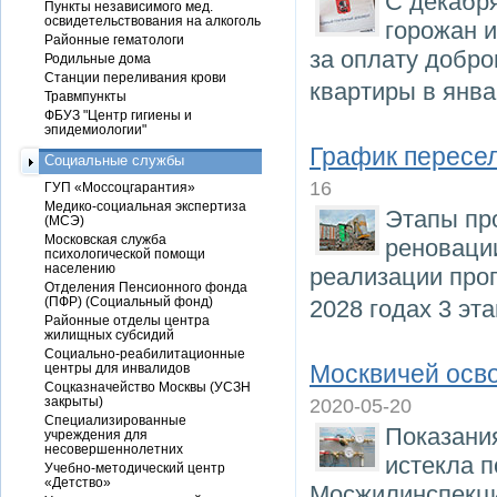
С декабр
Пункты независимого мед.
освидетельствования на алкоголь
горожан и
Районные гематологи
за оплату добро
Родильные дома
Станции переливания крови
квартиры в янва
Травмпункты
ФБУЗ "Центр гигиены и
эпидемиологии"
График пересел
Социальные службы
16
ГУП «Моссоцгарантия»
Медико-социальная экспертиза
Этапы пр
(МСЭ)
Московская служба
реновации
психологической помощи
населению
реализации про
Отделения Пенсионного фонда
(ПФР) (Социальный фонд)
2028 годах 3 э
Районные отделы центра
жилищных субсидий
Социально-реабилитационные
Москвичей осво
центры для инвалидов
Соцказначейство Москвы (УСЗН
закрыты)
2020-05-20
Специализированные
Показания
учреждения для
несовершеннолетних
истекла п
Учебно-методический центр
«Детство»
Мосжилинспекци