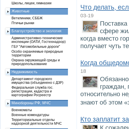
Школы, лицеи, гимназии
Что делать, есл
Животные
03-19
Ветклиники, СББЖ
Поставка 
Птичьи рынки
сфере жи
Благоустройство и экология
когда вместо г
Административно-технические
инспекции (ОАТИ, Гостехнадзор)
получает чуть т
ГБУ "Автомобильные дороги"
Особо охраняемые природные
территории
Охрана окружающей среды и
Когда общедом
природопользование
18
Недвижимость
Обязанно
Департамент городского
имущества (объединено с ДЗР)
граждан,
Федеральная служба гос.
регистрации, кадастра и
относительно н
картографии Росреестр
знают об этом «
Минобороны РФ, МЧС
Военкоматы
Военные комендатуры
Кто заплатит з
Территориальные отделы
надзорной деятельности МЧС
К сожале