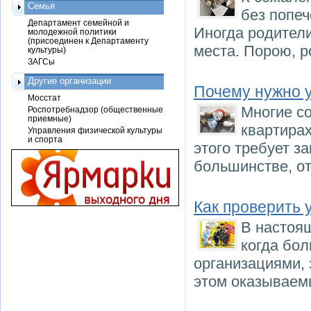
Семья
без попе
Департамент семейной и
Иногда родители
молодежной политики
(присоединен к Департаменту
места. Порою, р
культуры)
ЗАГСы
Другие организации
Почему нужно у
Мосстат
Многие с
Роспотребнадзор (общественные
приемные)
квартирах
Управления физической культуры
и спорта
этого требует з
большинстве, от
Как проверить
В настоящ
когда бо
организациями, 
этом оказываем