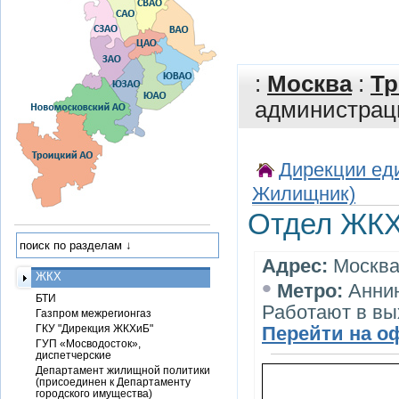
:
Москва
:
Тр
администрац
Дирекции еди
Жилищник)
Отдел ЖКХ
Адрес:
Москва,
ЖКХ
•
Метро:
Анни
БТИ
Работают в вы
Газпром межрегионгаз
ГКУ "Дирекция ЖКХиБ"
Перейти на о
ГУП «Мосводосток»,
диспетчерские
Департамент жилищной политики
(присоединен к Департаменту
городского имущества)