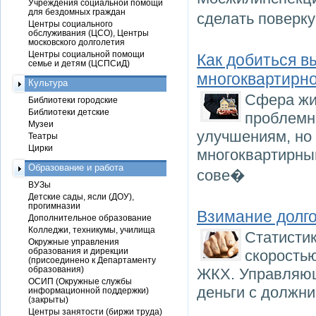
Учреждения социальной помощи
для бездомных граждан
сделать поверк
Центры социального
обслуживания (ЦСО), Центры
московского долголетия
Центры социальной помощи
Как добиться 
семье и детям (ЦСПСиД)
многоквартирно
Культура
Сфера жи
Библиотеки городские
Библиотеки детские
проблемн
Музеи
улучшениям, но
Театры
Цирки
многоквартирны
Образование и работа
сове�
ВУЗы
Детские сады, ясли (ДОУ),
прогимназии
Взимание долг
Дополнительное образование
Колледжи, техникумы, училища
Статистик
Окружные управления
образования и дирекции
скорость
(присоединено к Департаменту
образования)
ЖКХ. Управляющ
ОСИП (Окружные службы
деньги с должни
информационной поддержки)
(закрыты)
Центры занятости (биржи труда)