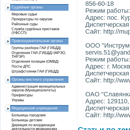
856-60-18
Судебные органы
Режим работы: 
Мировые судьи
Адрес: пос. Ку
Прокуратуры по округам
Диспетчерская 
Районные суды
Служба судебных приставов
Сайт: http://mu
(УФССП)
Правоохранительные органы
ООО "Инструмен
Группы разбора ГАИ (ГИБДД)
servis.51@yand
Отделения ГАИ (ГИБДД) (МРЭО,
ТНРЭР)
Режим работы: 
Отделения полиции (ОМВД)
Адрес: г. Моск
Посты ДПС
Штрафстоянки ГАИ (ГИБДД)
Диспетчерская 
Сайт: http://ww
Органы местного управления
Администрация муниципальных
округов (Муниципалитеты)
ОАО "Славянк
Префектуры
Адрес: 129110,
Управы
Диспетчерская 
Медицинские учреждения
Сайт: http://ww
Больницы городские
Больницы детские
Дирекция по координации
Статьи по тем
деятельности медицинских