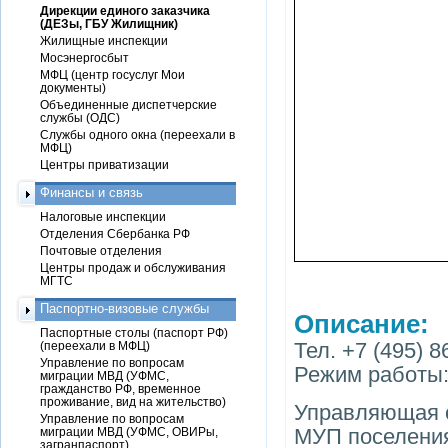
Дирекции единого заказчика
(ДЕЗы, ГБУ Жилищник)
Жилищные инспекции
Мосэнергосбыт
МФЦ (центр госуслуг Мои
документы)
Объединенные диспетчерские
службы (ОДС)
Службы одного окна (переехали в
МФЦ)
Центры приватизации
Финансы и связь
Налоговые инспекции
Отделения Сбербанка РФ
Почтовые отделения
Центры продаж и обслуживания
МГТС
Паспортно-визовые службы
Описание:
Паспортные столы (паспорт РФ)
Тел. +7 (495) 8
(переехали в МФЦ)
Управление по вопросам
Режим работы: 
миграции МВД (УФМС,
гражданство РФ, временное
проживание, вид на жительство)
Управляющая 
Управление по вопросам
МУП поселения
миграции МВД (УФМС, ОВИРы,
загранпаспорт)