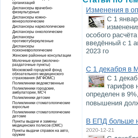
организаций
Диспансеры врачебно-
Изменения в оп
физкультурные
Диспансеры кожно-
С 1 янва
венерологические
изменения
Диспансеры наркологические
Диспансеры онкологические
особого расчёта
Диспансеры
противотуберкулезные
введённый с 1 а
Диспансеры
2023 го
психоневрологические
Женские районные консультации
Молочные кухни (молочно-
раздаточные пункты)
С 1 декабря в
Московский городской фонд
обязательного медицинского
С 1 дека
страхования (МГФОМС)
Поликлиники ведомственные
тарифов 
Поликлиники городские,
амбулатории, МСЧ
определен в 9%
Поликлиники детские
повышения долж
Поликлиники стоматологические
взрослые
Поликлиники стоматологические
детские
В ЕПД больше н
Пункты выдачи и замены
медицинских полисов (ОМС)
2020-12-21
Пункты выдачи справок на авто,
оружие