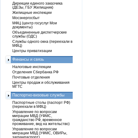
Дирекции единого заказчика
(ДЕЗы, ГБУ Жилищник)
Жилищные инспекции
Мосэнергосбыт
МФЦ (центр госуслуг Мои
документы)
Объединенные диспетчерские
службы (ОДС)
Службы одного окна (переехали в
МФЦ)
Центры приватизации
Финансы и связь
Налоговые инспекции
Отделения Сбербанка РФ
Почтовые отделения
Центры продаж и обслуживания
МГТС
Паспортно-визовые службы
Паспортные столы (паспорт РФ)
(переехали в МФЦ)
Управление по вопросам
миграции МВД (УФМС,
гражданство РФ, временное
проживание, вид на жительство)
Управление по вопросам
миграции МВД (УФМС, ОВИРы,
загранпаспорт)