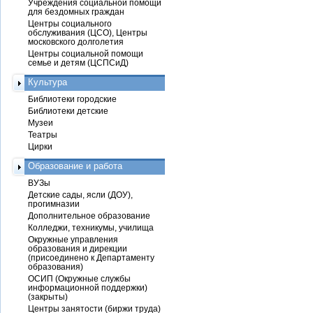
Учреждения социальной помощи
для бездомных граждан
Центры социального
обслуживания (ЦСО), Центры
московского долголетия
Центры социальной помощи
семье и детям (ЦСПСиД)
Культура
Библиотеки городские
Библиотеки детские
Музеи
Театры
Цирки
Образование и работа
ВУЗы
Детские сады, ясли (ДОУ),
прогимназии
Дополнительное образование
Колледжи, техникумы, училища
Окружные управления
образования и дирекции
(присоединено к Департаменту
образования)
ОСИП (Окружные службы
информационной поддержки)
(закрыты)
Центры занятости (биржи труда)