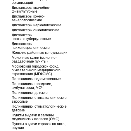
организаций
Диспансеры врачебно-
физкультурные
Диспансеры кожно-
венерологические
Диспансеры наркологические
Диспансеры онкологические
Диспансеры
противотуберкулезные
Диспансеры
психоневрологические
Женские районные консультации
Молочные кухни (молочно-
раздаточные пункты)
Московский городской фонд
обязательного медицинского
страхования (МГФОМС)
Поликлиники ведомственные
Поликлиники городские,
амбулатории, МСЧ
Поликлиники детские
Поликлиники стоматологические
взрослые
Поликлиники стоматологические
детские
Пункты выдачи и замены
медицинских полисов (ОМС)
Пункты выдачи справок на авто,
оружие