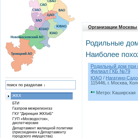
Организации Москвы
Родильные дом
Наиболее похо
Родильный дом при 
Филиал ГКБ №79
ЮАО
/
Нагатино-Садо
115446, г. Москва, Кол
•
•
Метро: Каширская
ЖКХ
БТИ
Газпром межрегионгаз
ГКУ "Дирекция ЖКХиБ"
ГУП «Мосводосток»,
диспетчерские
Департамент жилищной политики
(присоединен к Департаменту
городского имущества)