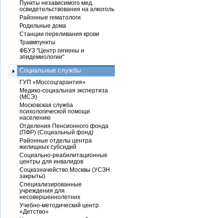
Пункты независимого мед.
освидетельствования на алкоголь
Районные гематологи
Родильные дома
Станции переливания крови
Травмпункты
ФБУЗ "Центр гигиены и
эпидемиологии"
Социальные службы
ГУП «Моссоцгарантия»
Медико-социальная экспертиза
(МСЭ)
Московская служба
психологической помощи
населению
Отделения Пенсионного фонда
(ПФР) (Социальный фонд)
Районные отделы центра
жилищных субсидий
Социально-реабилитационные
центры для инвалидов
Соцказначейство Москвы (УСЗН
закрыты)
Специализированные
учреждения для
несовершеннолетних
Учебно-методический центр
«Детство»