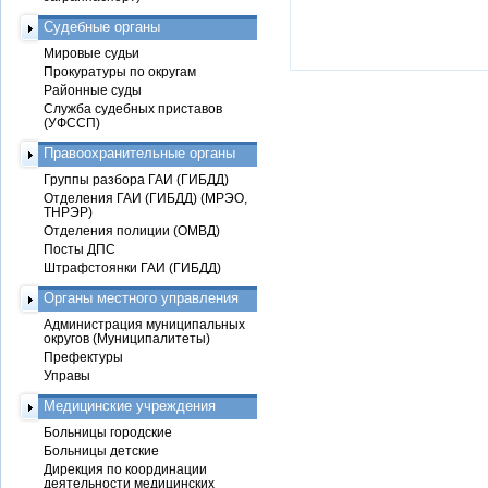
Судебные органы
Мировые судьи
Прокуратуры по округам
Районные суды
Служба судебных приставов
(УФССП)
Правоохранительные органы
Группы разбора ГАИ (ГИБДД)
Отделения ГАИ (ГИБДД) (МРЭО,
ТНРЭР)
Отделения полиции (ОМВД)
Посты ДПС
Штрафстоянки ГАИ (ГИБДД)
Органы местного управления
Администрация муниципальных
округов (Муниципалитеты)
Префектуры
Управы
Медицинские учреждения
Больницы городские
Больницы детские
Дирекция по координации
деятельности медицинских