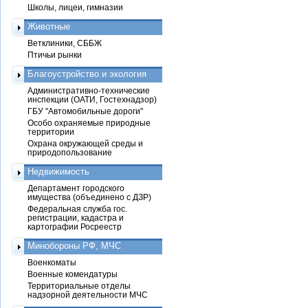
Школы, лицеи, гимназии
Животные
Ветклиники, СББЖ
Птичьи рынки
Благоустройство и экология
Административно-технические
инспекции (ОАТИ, Гостехнадзор)
ГБУ "Автомобильные дороги"
Особо охраняемые природные
территории
Охрана окружающей среды и
природопользование
Недвижимость
Департамент городского
имущества (объединено с ДЗР)
Федеральная служба гос.
регистрации, кадастра и
картографии Росреестр
Минобороны РФ, МЧС
Военкоматы
Военные комендатуры
Территориальные отделы
надзорной деятельности МЧС