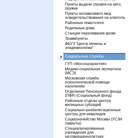
Пункты выдачи справок на авто,
оружие
Пункты независимого мед.
освидетельствования на алкоголь
Районные гематологи
Родильные дома
Станции переливания крови
Травмпункты
ФБУЗ "Центр гигиены и
эпидемиологии"
Социальные службы
ГУП «Моссоцгарантия»
Медико-социальная экспертиза
(МСЭ)
Московская служба
психологической помощи
населению
Отделения Пенсионного фонда
(ПФР) (Социальный фонд)
Районные отделы центра
жилищных субсидий
Социально-реабилитационные
центры для инвалидов
Соцказначейство Москвы (УСЗН
закрыты)
Специализированные
учреждения для
несовершеннолетних