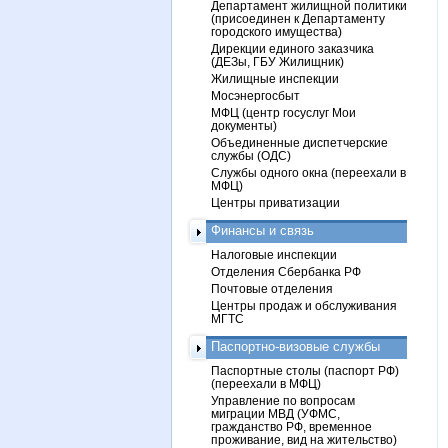
Департамент жилищной политики
(присоединен к Департаменту
городского имущества)
Дирекции единого заказчика
(ДЕЗы, ГБУ Жилищник)
Жилищные инспекции
Мосэнергосбыт
МФЦ (центр госуслуг Мои
документы)
Объединенные диспетчерские
службы (ОДС)
Службы одного окна (переехали в
МФЦ)
Центры приватизации
Финансы и связь
Налоговые инспекции
Отделения Сбербанка РФ
Почтовые отделения
Центры продаж и обслуживания
МГТС
Паспортно-визовые службы
Паспортные столы (паспорт РФ)
(переехали в МФЦ)
Управление по вопросам
миграции МВД (УФМС,
гражданство РФ, временное
проживание, вид на жительство)