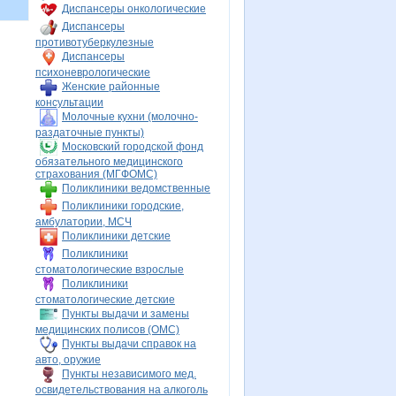
Диспансеры онкологические
Диспансеры
противотуберкулезные
Диспансеры
психоневрологические
Женские районные
консультации
Молочные кухни (молочно-
раздаточные пункты)
Московский городской фонд
обязательного медицинского
страхования (МГФОМС)
Поликлиники ведомственные
Поликлиники городские,
амбулатории, МСЧ
Поликлиники детские
Поликлиники
стоматологические взрослые
Поликлиники
стоматологические детские
Пункты выдачи и замены
медицинских полисов (ОМС)
Пункты выдачи справок на
авто, оружие
Пункты независимого мед.
освидетельствования на алкоголь