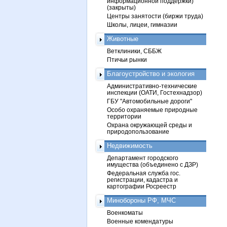
информационной поддержки)
(закрыты)
Центры занятости (биржи труда)
Школы, лицеи, гимназии
Животные
Ветклиники, СББЖ
Птичьи рынки
Благоустройство и экология
Административно-технические
инспекции (ОАТИ, Гостехнадзор)
ГБУ "Автомобильные дороги"
Особо охраняемые природные
территории
Охрана окружающей среды и
природопользование
Недвижимость
Департамент городского
имущества (объединено с ДЗР)
Федеральная служба гос.
регистрации, кадастра и
картографии Росреестр
Минобороны РФ, МЧС
Военкоматы
Военные комендатуры