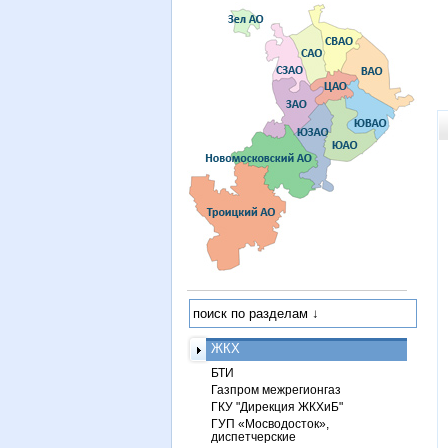
ЖКХ
БТИ
Газпром межрегионгаз
ГКУ "Дирекция ЖКХиБ"
ГУП «Мосводосток»,
диспетчерские