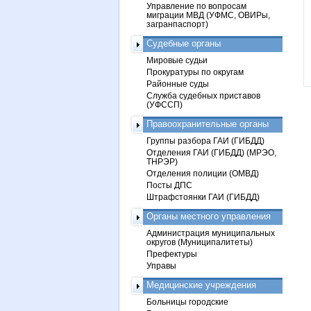
Управление по вопросам
миграции МВД (УФМС, ОВИРы,
загранпаспорт)
Судебные органы
Мировые судьи
Прокуратуры по округам
Районные суды
Служба судебных приставов
(УФССП)
Правоохранительные органы
Группы разбора ГАИ (ГИБДД)
Отделения ГАИ (ГИБДД) (МРЭО,
ТНРЭР)
Отделения полиции (ОМВД)
Посты ДПС
Штрафстоянки ГАИ (ГИБДД)
Органы местного управления
Администрация муниципальных
округов (Муниципалитеты)
Префектуры
Управы
Медицинские учреждения
Больницы городские