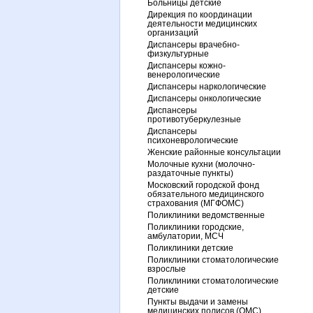
Больницы детские
Дирекция по координации
деятельности медицинских
организаций
Диспансеры врачебно-
физкультурные
Диспансеры кожно-
венерологические
Диспансеры наркологические
Диспансеры онкологические
Диспансеры
противотуберкулезные
Диспансеры
психоневрологические
Женские районные консультации
Молочные кухни (молочно-
раздаточные пункты)
Московский городской фонд
обязательного медицинского
страхования (МГФОМС)
Поликлиники ведомственные
Поликлиники городские,
амбулатории, МСЧ
Поликлиники детские
Поликлиники стоматологические
взрослые
Поликлиники стоматологические
детские
Пункты выдачи и замены
медицинских полисов (ОМС)