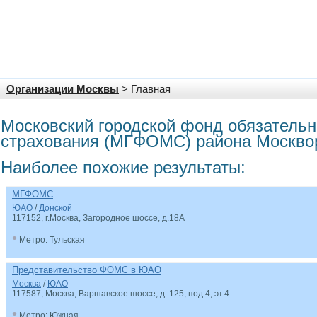
Организации Москвы
> Главная
Московский городской фонд обязательн
страхования (МГФОМС) района Москво
Наиболее похожие результаты:
МГФОМС
ЮАО
/
Донской
117152, г.Москва, Загородное шоссе, д.18А
•
Метро: Тульская
Представительство ФОМС в ЮАО
Москва
/
ЮАО
117587, Москва, Варшавское шоссе, д. 125, под.4, эт.4
•
Метро: Южная