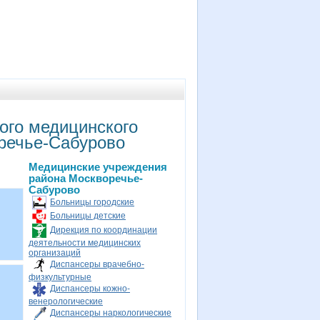
ого медицинского
речье-Сабурово
Медицинские учреждения
района Москворечье-
Сабурово
Больницы городские
Больницы детские
Дирекция по координации
деятельности медицинских
организаций
Диспансеры врачебно-
физкультурные
Диспансеры кожно-
венерологические
Диспансеры наркологические