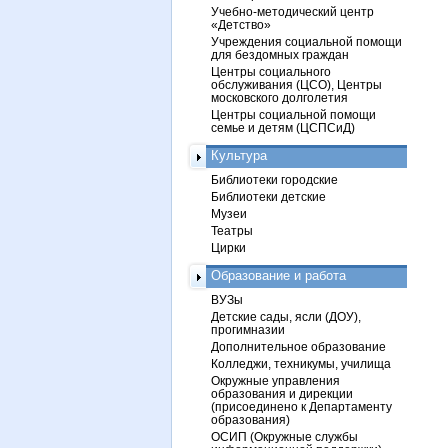
Учебно-методический центр
«Детство»
Учреждения социальной помощи
для бездомных граждан
Центры социального
обслуживания (ЦСО), Центры
московского долголетия
Центры социальной помощи
семье и детям (ЦСПСиД)
Культура
Библиотеки городские
Библиотеки детские
Музеи
Театры
Цирки
Образование и работа
ВУЗы
Детские сады, ясли (ДОУ),
прогимназии
Дополнительное образование
Колледжи, техникумы, училища
Окружные управления
образования и дирекции
(присоединено к Департаменту
образования)
ОСИП (Окружные службы