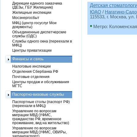
Дирекции единого заказчика
Детская стоматолог
(ДЕЗы, ГБУ Жилищник)
ЮАО
/
Нагатино-Садо
Жилищные инспекции
115533, г. Москва, ул.
Мосэнергосбыт
МФЦ (центр госуслуг Мои
•
Метро: Коломенская
документы)
Объединенные диспетчерские
службы (ОДС)
Службы одного окна (переехали в
МФЦ)
Центры приватизации
Финансы и связь
Налоговые инспекции
Отделения Сбербанка РФ
Почтовые отделения
Центры продаж и обслуживания
МГТС
Паспортно-визовые службы
Паспортные столы (паспорт РФ)
(переехали в МФЦ)
Управление по вопросам
миграции МВД (УФМС,
гражданство РФ, временное
проживание, вид на жительство)
Управление по вопросам
миграции МВД (УФМС, ОВИРы,
загранпаспорт)