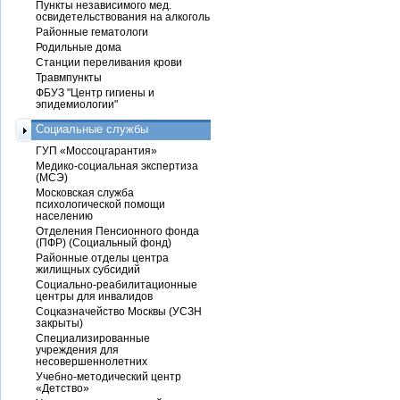
Пункты независимого мед.
освидетельствования на алкоголь
Районные гематологи
Родильные дома
Станции переливания крови
Травмпункты
ФБУЗ "Центр гигиены и
эпидемиологии"
Социальные службы
ГУП «Моссоцгарантия»
Медико-социальная экспертиза
(МСЭ)
Московская служба
психологической помощи
населению
Отделения Пенсионного фонда
(ПФР) (Социальный фонд)
Районные отделы центра
жилищных субсидий
Социально-реабилитационные
центры для инвалидов
Соцказначейство Москвы (УСЗН
закрыты)
Специализированные
учреждения для
несовершеннолетних
Учебно-методический центр
«Детство»