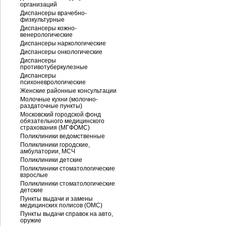
организаций
Диспансеры врачебно-
физкультурные
Диспансеры кожно-
венерологические
Диспансеры наркологические
Диспансеры онкологические
Диспансеры
противотуберкулезные
Диспансеры
психоневрологические
Женские районные консультации
Молочные кухни (молочно-
раздаточные пункты)
Московский городской фонд
обязательного медицинского
страхования (МГФОМС)
Поликлиники ведомственные
Поликлиники городские,
амбулатории, МСЧ
Поликлиники детские
Поликлиники стоматологические
взрослые
Поликлиники стоматологические
детские
Пункты выдачи и замены
медицинских полисов (ОМС)
Пункты выдачи справок на авто,
оружие