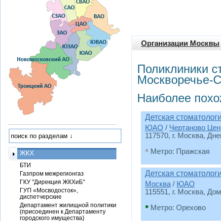
Организации Москвы
Поликлиники с
Москворечье-С
Наиболее похо
Детская стоматолог
ЮАО
/
Чертаново Цен
117570, г. Москва, Дн
•
Метро: Пражская
ЖКХ
БТИ
Детская стоматолог
Газпром межрегионгаз
ГКУ "Дирекция ЖКХиБ"
Москва
/
ЮАО
ГУП «Мосводосток»,
115551, г. Москва, Дом
диспетчерские
•
Департамент жилищной политики
Метро: Орехово
(присоединен к Департаменту
городского имущества)