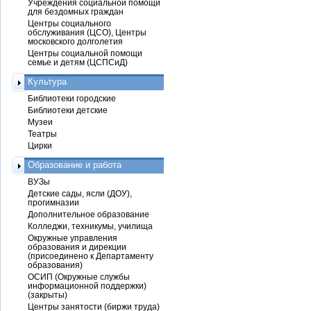
Учреждения социальной помощи
для бездомных граждан
Центры социального
обслуживания (ЦСО), Центры
московского долголетия
Центры социальной помощи
семье и детям (ЦСПСиД)
Культура
Библиотеки городские
Библиотеки детские
Музеи
Театры
Цирки
Образование и работа
ВУЗы
Детские сады, ясли (ДОУ),
прогимназии
Дополнительное образование
Колледжи, техникумы, училища
Окружные управления
образования и дирекции
(присоединено к Департаменту
образования)
ОСИП (Окружные службы
информационной поддержки)
(закрыты)
Центры занятости (биржи труда)