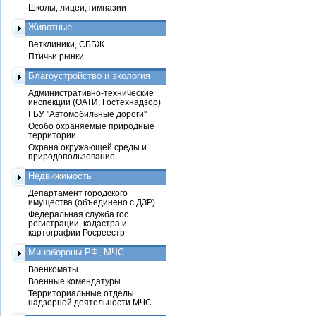
Школы, лицеи, гимназии
Животные
Ветклиники, СББЖ
Птичьи рынки
Благоустройство и экология
Административно-технические
инспекции (ОАТИ, Гостехнадзор)
ГБУ "Автомобильные дороги"
Особо охраняемые природные
территории
Охрана окружающей среды и
природопользование
Недвижимость
Департамент городского
имущества (объединено с ДЗР)
Федеральная служба гос.
регистрации, кадастра и
картографии Росреестр
Минобороны РФ, МЧС
Военкоматы
Военные комендатуры
Территориальные отделы
надзорной деятельности МЧС