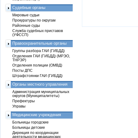
Судебные органы
Мировые судьи
Прокуратуры по округам
Районные суды
Служба судебных приставов
(УФССП)
Правоохранительные органы
Группы разбора ГАИ (ГИБДД)
Отделения ГАИ (ГИБДД) (МРЭО,
ТНРЭР)
Отделения полиции (ОМВД)
Посты ДПС
Штрафстоянки ГАИ (ГИБДД)
Органы местного управления
Администрация муниципальных
округов (Муниципалитеты)
Префектуры
Управы
Медицинские учреждения
Больницы городские
Больницы детские
Дирекция по координации
деятельности медицинских