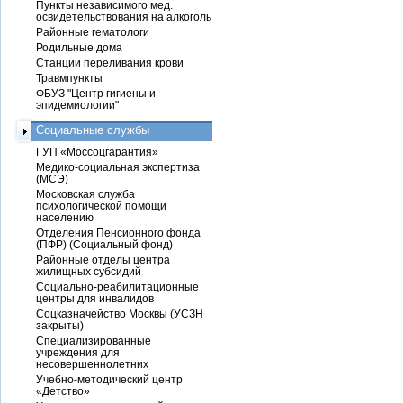
Пункты независимого мед.
освидетельствования на алкоголь
Районные гематологи
Родильные дома
Станции переливания крови
Травмпункты
ФБУЗ "Центр гигиены и
эпидемиологии"
Социальные службы
ГУП «Моссоцгарантия»
Медико-социальная экспертиза
(МСЭ)
Московская служба
психологической помощи
населению
Отделения Пенсионного фонда
(ПФР) (Социальный фонд)
Районные отделы центра
жилищных субсидий
Социально-реабилитационные
центры для инвалидов
Соцказначейство Москвы (УСЗН
закрыты)
Специализированные
учреждения для
несовершеннолетних
Учебно-методический центр
«Детство»