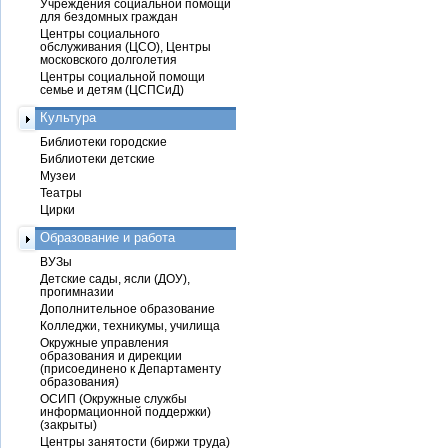
Учреждения социальной помощи
для бездомных граждан
Центры социального
обслуживания (ЦСО), Центры
московского долголетия
Центры социальной помощи
семье и детям (ЦСПСиД)
Культура
Библиотеки городские
Библиотеки детские
Музеи
Театры
Цирки
Образование и работа
ВУЗы
Детские сады, ясли (ДОУ),
прогимназии
Дополнительное образование
Колледжи, техникумы, училища
Окружные управления
образования и дирекции
(присоединено к Департаменту
образования)
ОСИП (Окружные службы
информационной поддержки)
(закрыты)
Центры занятости (биржи труда)