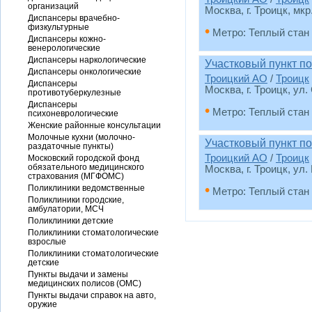
организаций
Москва, г. Троицк, мкр.
Диспансеры врачебно-
физкультурные
•
Метро: Теплый стан
Диспансеры кожно-
венерологические
Диспансеры наркологические
Участковый пункт п
Диспансеры онкологические
Троицкий АО
/
Троицк
Диспансеры
Москва, г. Троицк, ул.
противотуберкулезные
Диспансеры
•
Метро: Теплый стан
психоневрологические
Женские районные консультации
Молочные кухни (молочно-
Участковый пункт п
раздаточные пункты)
Троицкий АО
/
Троицк
Московский городской фонд
обязательного медицинского
Москва, г. Троицк, ул.
страхования (МГФОМС)
•
Поликлиники ведомственные
Метро: Теплый стан
Поликлиники городские,
амбулатории, МСЧ
Поликлиники детские
Поликлиники стоматологические
взрослые
Поликлиники стоматологические
детские
Пункты выдачи и замены
медицинских полисов (ОМС)
Пункты выдачи справок на авто,
оружие