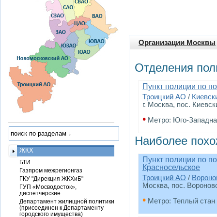
Организации Москвы
Отделения пол
Пункт полиции по по
Троицкий АО
/
Киевск
г. Москва, пос. Киевск
•
Метро: Юго-Западна
Наиболее похо
ЖКХ
Пункт полиции по п
БТИ
Красносельское
Газпром межрегионгаз
Троицкий АО
/
Вороно
ГКУ "Дирекция ЖКХиБ"
Москва, пос. Воронов
ГУП «Мосводосток»,
диспетчерские
•
Метро: Теплый стан
Департамент жилищной политики
(присоединен к Департаменту
городского имущества)