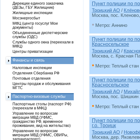
Пункт полиции по п
Дирекции единого заказчика
(ДЕЗы, ГБУ Жилищник)
Троицкий АО
/
Клёнов
Жилищные инспекции
Москва, пос. Кленово,
Мосэнергосбыт
•
МФЦ (центр госуслуг Мои
Метро: Аннино
документы)
Объединенные диспетчерские
службы (ОДС)
Пункт полиции по п
Службы одного окна (переехали в
Красносельское
МФЦ)
Троицкий АО
/
Красно
Центры приватизации
Москва, с. Красная Па
Финансы и связь
•
Метро: Теплый стан
Налоговые инспекции
Отделения Сбербанка РФ
Почтовые отделения
Пункт полиции по 
Центры продаж и обслуживания
Красносельское
МГТС
Троицкий АО
/
Михайл
Паспортно-визовые службы
Москва, пос. Шишкин ле
Паспортные столы (паспорт РФ)
•
Метро: Теплый стан
(переехали в МФЦ)
Управление по вопросам
миграции МВД (УФМС,
Пункт полиции по 
гражданство РФ, временное
г.о. Троицк
проживание, вид на жительство)
Управление по вопросам
Троицкий АО
/
Новофё
миграции МВД (УФМС, ОВИРы,
Москва, дер. Яковлевс
загранпаспорт)