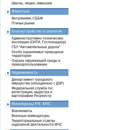
Школы, лицеи, гимназии
Животные
Ветклиники, СББЖ
Птичьи рынки
Благоустройство и экология
Административно-технические
инспекции (ОАТИ, Гостехнадзор)
ГБУ "Автомобильные дороги"
Особо охраняемые природные
территории
Охрана окружающей среды и
природопользование
Недвижимость
Департамент городского
имущества (объединено с ДЗР)
Федеральная служба гос.
регистрации, кадастра и
картографии Росреестр
Минобороны РФ, МЧС
Военкоматы
Военные комендатуры
Территориальные отделы
надзорной деятельности МЧС