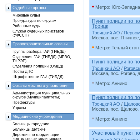
•
Метро: Юго-Западна
Судебные органы
Мировые судьи
Прокуратуры по округам
Пункт полиции по п
Троицк
Районные суды
Служба судебных приставов
Троицкий АО
/
Первом
(УФССП)
Москва, пос. Птичное,
Правоохранительные органы
•
Метро: Теплый стан
Группы разбора ГАИ (ГИБДД)
Отделения ГАИ (ГИБДД) (МРЭО,
ТНРЭР)
Пункт полиции по п
Отделения полиции (ОМВД)
Троицкий АО
/
Роговс
Посты ДПС
Москва, пос. Рогово, 
Штрафстоянки ГАИ (ГИБДД)
•
Метро: Аннино
Органы местного управления
Администрация муниципальных
Пункт полиции по п
округов (Муниципалитеты)
Префектуры
Троицкий АО
/
Щаповс
Управы
Москва, пос. Щапово, 
Медицинские учреждения
•
Метро: Аннино
Больницы городские
Больницы детские
Участковый пункт п
Дирекция по координации
деятельности медицинских
Троицкий АО
/
Троицк