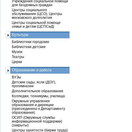
Учреждения социальной помощи
для бездомных граждан
Центры социального
обслуживания (ЦСО), Центры
московского долголетия
Центры социальной помощи
семье и детям (ЦСПСиД)
Культура
Библиотеки городские
Библиотеки детские
Музеи
Театры
Цирки
Образование и работа
ВУЗы
Детские сады, ясли (ДОУ),
прогимназии
Дополнительное образование
Колледжи, техникумы, училища
Окружные управления
образования и дирекции
(присоединено к Департаменту
образования)
ОСИП (Окружные службы
информационной поддержки)
(закрыты)
Центры занятости (биржи труда)