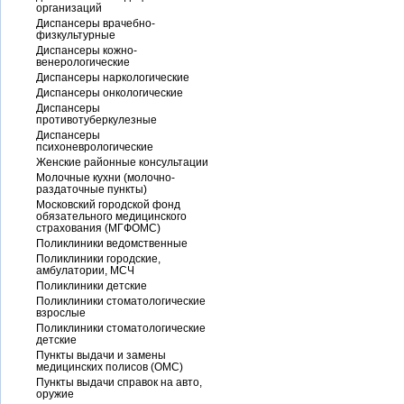
организаций
Диспансеры врачебно-
физкультурные
Диспансеры кожно-
венерологические
Диспансеры наркологические
Диспансеры онкологические
Диспансеры
противотуберкулезные
Диспансеры
психоневрологические
Женские районные консультации
Молочные кухни (молочно-
раздаточные пункты)
Московский городской фонд
обязательного медицинского
страхования (МГФОМС)
Поликлиники ведомственные
Поликлиники городские,
амбулатории, МСЧ
Поликлиники детские
Поликлиники стоматологические
взрослые
Поликлиники стоматологические
детские
Пункты выдачи и замены
медицинских полисов (ОМС)
Пункты выдачи справок на авто,
оружие