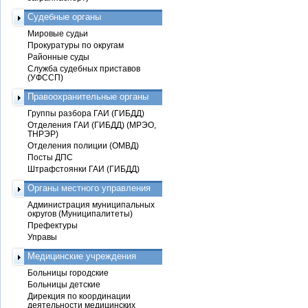
Судебные органы
Мировые судьи
Прокуратуры по округам
Районные суды
Служба судебных приставов
(УФССП)
Правоохранительные органы
Группы разбора ГАИ (ГИБДД)
Отделения ГАИ (ГИБДД) (МРЭО,
ТНРЭР)
Отделения полиции (ОМВД)
Посты ДПС
Штрафстоянки ГАИ (ГИБДД)
Органы местного управления
Администрация муниципальных
округов (Муниципалитеты)
Префектуры
Управы
Медицинские учреждения
Больницы городские
Больницы детские
Дирекция по координации
деятельности медицинских