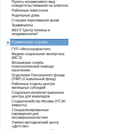
Пункты независимого мед.
освидетельствования на алкоголь
Районные гематологи
Родильные дома
Станции переливания крови
Травмпункты
ФБУЗ "Центр гигиены и
эпидемиологии"
Социальные службы
ГУП «Моссоцгарантия»
Медико-социальная экспертиза
(МСЭ)
Московская служба
психологической помощи
населению
Отделения Пенсионного фонда
(ПФР) (Социальный фонд)
Районные отделы центра
жилищных субсидий
Социально-реабилитационные
центры для инвалидов
Соцказначейство Москвы (УСЗН
закрыты)
Специализированные
учреждения для
несовершеннолетних
Учебно-методический центр
«Детство»