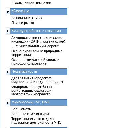
Школы, лицеи, гимназии
Животные
Ветклиники, СББЖ
Птичьи рынки
Благоустройство и экология
Административно-технические
инспекции (ОАТИ, Гостехнадзор)
ГБУ "Автомобильные дороги"
Особо охраняемые природные
территории
Охрана окружающей среды и
природопользование
Недвижимость
Департамент городского
имущества (объединено с ДЗР)
Федеральная служба гос.
регистрации, кадастра и
картографии Росреестр
Минобороны РФ, МЧС
Военкоматы
Военные комендатуры
Территориальные отделы
надзорной деятельности МЧС