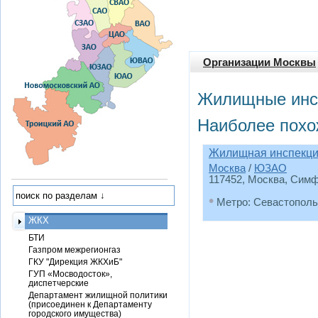
Организации Москвы
Жилищные инс
Наиболее похо
Жилищная инспекц
Москва
/
ЮЗАО
117452, Москва, Симфе
•
Метро: Севастополь
ЖКХ
БТИ
Газпром межрегионгаз
ГКУ "Дирекция ЖКХиБ"
ГУП «Мосводосток»,
диспетчерские
Департамент жилищной политики
(присоединен к Департаменту
городского имущества)