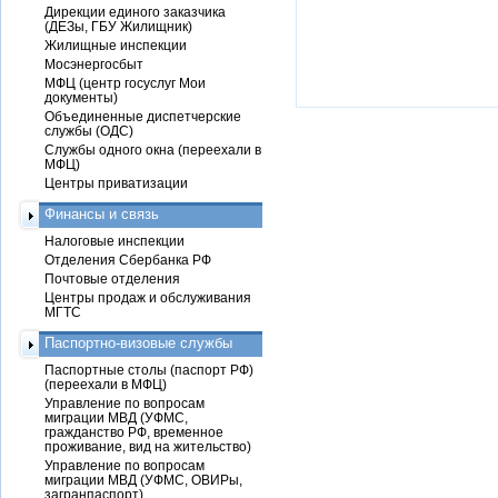
Дирекции единого заказчика
(ДЕЗы, ГБУ Жилищник)
Жилищные инспекции
Мосэнергосбыт
МФЦ (центр госуслуг Мои
документы)
Объединенные диспетчерские
службы (ОДС)
Службы одного окна (переехали в
МФЦ)
Центры приватизации
Финансы и связь
Налоговые инспекции
Отделения Сбербанка РФ
Почтовые отделения
Центры продаж и обслуживания
МГТС
Паспортно-визовые службы
Паспортные столы (паспорт РФ)
(переехали в МФЦ)
Управление по вопросам
миграции МВД (УФМС,
гражданство РФ, временное
проживание, вид на жительство)
Управление по вопросам
миграции МВД (УФМС, ОВИРы,
загранпаспорт)