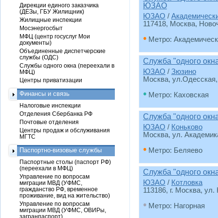
ЮЗАО
Дирекции единого заказчика
(ДЕЗы, ГБУ Жилищник)
ЮЗАО
/
Академическ
Жилищные инспекции
117418, Москва, Новоч
Мосэнергосбыт
•
МФЦ (центр госуслуг Мои
Метро: Академическ
документы)
Объединенные диспетчерские
службы (ОДС)
Служба "одного окн
Службы одного окна (переехали в
ЮЗАО
/
Зюзино
МФЦ)
Москва, ул.Одесская,
Центры приватизации
•
Финансы и связь
Метро: Каховская
Налоговые инспекции
Отделения Сбербанка РФ
Служба "одного окн
Почтовые отделения
ЮЗАО
/
Коньково
Центры продаж и обслуживания
Москва, ул. Академика
МГТС
•
Паспортно-визовые службы
Метро: Беляево
Паспортные столы (паспорт РФ)
(переехали в МФЦ)
Служба "одного окн
Управление по вопросам
ЮЗАО
/
Котловка
миграции МВД (УФМС,
гражданство РФ, временное
113186, г. Москва, ул. 
проживание, вид на жительство)
•
Управление по вопросам
Метро: Нагорная
миграции МВД (УФМС, ОВИРы,
загранпаспорт)