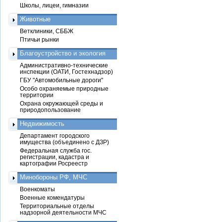
Школы, лицеи, гимназии
Животные
Ветклиники, СББЖ
Птичьи рынки
Благоустройство и экология
Административно-технические
инспекции (ОАТИ, Гостехнадзор)
ГБУ "Автомобильные дороги"
Особо охраняемые природные
территории
Охрана окружающей среды и
природопользование
Недвижимость
Департамент городского
имущества (объединено с ДЗР)
Федеральная служба гос.
регистрации, кадастра и
картографии Росреестр
Минобороны РФ, МЧС
Военкоматы
Военные комендатуры
Территориальные отделы
надзорной деятельности МЧС