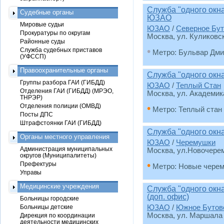
Служба "одного окн
Судебные органы
ЮЗАО
Мировые судьи
ЮЗАО
/
Северное Бут
Прокуратуры по округам
Москва, ул. Куликовск
Районные суды
•
Служба судебных приставов
Метро: Бульвар Дми
(УФССП)
Правоохранительные органы
Служба "одного окн
Группы разбора ГАИ (ГИБДД)
ЮЗАО
/
Теплый Стан
Отделения ГАИ (ГИБДД) (МРЭО,
Москва, ул. Академика
ТНРЭР)
Отделения полиции (ОМВД)
•
Метро: Теплый стан
Посты ДПС
Штрафстоянки ГАИ (ГИБДД)
Служба "одного окн
Органы местного управления
ЮЗАО
/
Черемушки
Администрация муниципальных
Москва, ул.Новочерем
округов (Муниципалитеты)
•
Префектуры
Метро: Новые чере
Управы
Медицинские учреждения
Служба "одного окн
(доп. офис)
Больницы городские
Больницы детские
ЮЗАО
/
Южное Бутов
Москва, ул. Маршала С
Дирекция по координации
деятельности медицинских