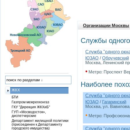
Организации Москвы
Службы одного
Служба "одного окн
ЮЗАО
/
Обручевский
Москва, Ленинский про
•
Метро: Проспект Ве
Наиболее похо
ЖКХ
Служба "одного окн
БТИ
ЮЗАО
/
Гагаринский
Газпром межрегионгаз
Москва, ул. Вавилова, 
ГКУ "Дирекция ЖКХиБ"
ГУП «Мосводосток»,
•
Метро: Профсоюзна
диспетчерские
Департамент жилищной политики
(присоединен к Департаменту
городского имущества)
Служба "одного окн