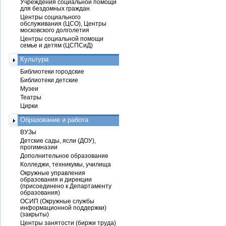
Учреждения социальной помощи
для бездомных граждан
Центры социального
обслуживания (ЦСО), Центры
московского долголетия
Центры социальной помощи
семье и детям (ЦСПСиД)
Культура
Библиотеки городские
Библиотеки детские
Музеи
Театры
Цирки
Образование и работа
ВУЗы
Детские сады, ясли (ДОУ),
прогимназии
Дополнительное образование
Колледжи, техникумы, училища
Окружные управления
образования и дирекции
(присоединено к Департаменту
образования)
ОСИП (Окружные службы
информационной поддержки)
(закрыты)
Центры занятости (биржи труда)