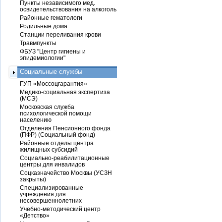
Пункты независимого мед.
освидетельствования на алкоголь
Районные гематологи
Родильные дома
Станции переливания крови
Травмпункты
ФБУЗ "Центр гигиены и
эпидемиологии"
Социальные службы
ГУП «Моссоцгарантия»
Медико-социальная экспертиза
(МСЭ)
Московская служба
психологической помощи
населению
Отделения Пенсионного фонда
(ПФР) (Социальный фонд)
Районные отделы центра
жилищных субсидий
Социально-реабилитационные
центры для инвалидов
Соцказначейство Москвы (УСЗН
закрыты)
Специализированные
учреждения для
несовершеннолетних
Учебно-методический центр
«Детство»