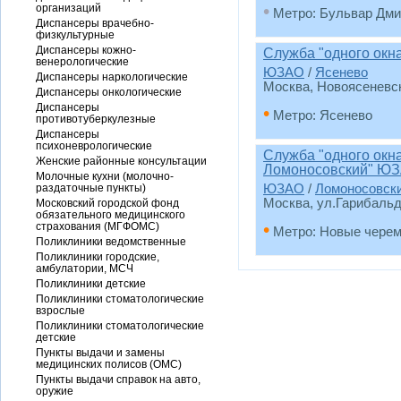
•
организаций
Метро: Бульвар Дми
Диспансеры врачебно-
физкультурные
Диспансеры кожно-
Служба "одного окн
венерологические
ЮЗАО
/
Ясенево
Диспансеры наркологические
Москва, Новоясеневск
Диспансеры онкологические
Диспансеры
•
Метро: Ясенево
противотуберкулезные
Диспансеры
психоневрологические
Служба "одного окн
Женские районные консультации
Ломоносовский" Ю
Молочные кухни (молочно-
раздаточные пункты)
ЮЗАО
/
Ломоносовск
Москва, ул.Гарибальди
Московский городской фонд
обязательного медицинского
•
страхования (МГФОМС)
Метро: Новые чере
Поликлиники ведомственные
Поликлиники городские,
амбулатории, МСЧ
Поликлиники детские
Поликлиники стоматологические
взрослые
Поликлиники стоматологические
детские
Пункты выдачи и замены
медицинских полисов (ОМС)
Пункты выдачи справок на авто,
оружие