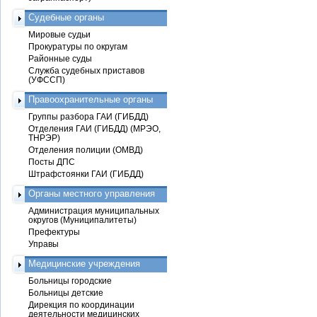
Судебные органы
Мировые судьи
Прокуратуры по округам
Районные суды
Служба судебных приставов
(УФССП)
Правоохранительные органы
Группы разбора ГАИ (ГИБДД)
Отделения ГАИ (ГИБДД) (МРЭО,
ТНРЭР)
Отделения полиции (ОМВД)
Посты ДПС
Штрафстоянки ГАИ (ГИБДД)
Органы местного управления
Администрация муниципальных
округов (Муниципалитеты)
Префектуры
Управы
Медицинские учреждения
Больницы городские
Больницы детские
Дирекция по координации
деятельности медицинских