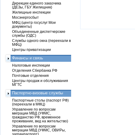
Дирекции единого заказчика
(ДЕЗы, ГБУ Жилищник)
Жилищные инспекции
Мосэнергосбыт
МФЦ (центр госуслуг Мои
документы)
Объединенные диспетчерские
службы (ОДС)
Службы одного окна (переехали в
МФЦ)
Центры приватизации
Финансы и связь
Налоговые инспекции
Отделения Сбербанка РФ
Почтовые отделения
Центры продаж и обслуживания
МГТС
Паспортно-визовые службы
Паспортные столы (паспорт РФ)
(переехали в МФЦ)
Управление по вопросам
миграции МВД (УФМС,
гражданство РФ, временное
проживание, вид на жительство)
Управление по вопросам
миграции МВД (УФМС, ОВИРы,
загранпаспорт)