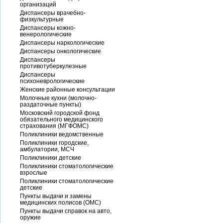
организаций
Диспансеры врачебно-
физкультурные
Диспансеры кожно-
венерологические
Диспансеры наркологические
Диспансеры онкологические
Диспансеры
противотуберкулезные
Диспансеры
психоневрологические
Женские районные консультации
Молочные кухни (молочно-
раздаточные пункты)
Московский городской фонд
обязательного медицинского
страхования (МГФОМС)
Поликлиники ведомственные
Поликлиники городские,
амбулатории, МСЧ
Поликлиники детские
Поликлиники стоматологические
взрослые
Поликлиники стоматологические
детские
Пункты выдачи и замены
медицинских полисов (ОМС)
Пункты выдачи справок на авто,
оружие