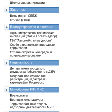
Школы, лицеи, гимназии
Животные
Ветклиники, СББЖ
Птичьи рынки
Благоустройство и экология
Административно-технические
инспекции (ОАТИ, Гостехнадзор)
ГБУ "Автомобильные дороги"
Особо охраняемые природные
территории
Охрана окружающей среды и
природопользование
Недвижимость
Департамент городского
имущества (объединено с ДЗР)
Федеральная служба гос.
регистрации, кадастра и
картографии Росреестр
Минобороны РФ, МЧС
Военкоматы
Военные комендатуры
Территориальные отделы
надзорной деятельности МЧС