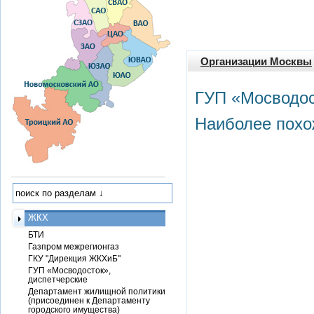
Организации Москвы
ГУП «Мосводос
Наиболее похо
ЖКХ
БТИ
Газпром межрегионгаз
ГКУ "Дирекция ЖКХиБ"
ГУП «Мосводосток»,
диспетчерские
Департамент жилищной политики
(присоединен к Департаменту
городского имущества)