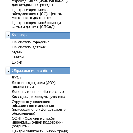
Учреждения социальной помощи
для бездомных граждан
Центры социального
обслуживания (ЦСО), Центры
московского долголетия
Центры социальной помощи
семье и детям (ЦСПСиД)
Культура
Библиотеки городские
Библиотеки детские
Музеи
Театры
Цирки
Образование и работа
ВУЗы
Детские сады, ясли (ДОУ),
прогимназии
Дополнительное образование
Колледжи, техникумы, училища
Окружные управления
образования и дирекции
(присоединено к Департаменту
образования)
ОСИП (Окружные службы
информационной поддержки)
(закрыты)
Центры занятости (биржи труда)