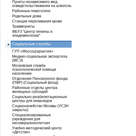
Пункты независимого мед.
освидетельствования на алкоголь
Районные гематологи
Родильные дома
Станции переливания крови
Травмпункты
ФБУЗ "Центр гигиены и
эпидемиологии"
Социальные службы
ГУП «Моссоцгарантия»
Медико-социальная экспертиза
(МСЭ)
Московская служба
психологической помощи
населению
Отделения Пенсионного фонда
(ПФР) (Социальный фонд)
Районные отделы центра
жилищных субсидий
Социально-реабилитационные
центры для инвалидов
Соцказначейство Москвы (УСЗН
закрыты)
Специализированные
учреждения для
несовершеннолетних
Учебно-методический центр
«Детство»