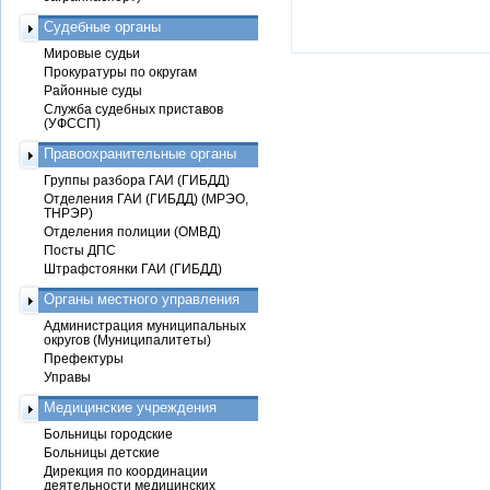
Судебные органы
Мировые судьи
Прокуратуры по округам
Районные суды
Служба судебных приставов
(УФССП)
Правоохранительные органы
Группы разбора ГАИ (ГИБДД)
Отделения ГАИ (ГИБДД) (МРЭО,
ТНРЭР)
Отделения полиции (ОМВД)
Посты ДПС
Штрафстоянки ГАИ (ГИБДД)
Органы местного управления
Администрация муниципальных
округов (Муниципалитеты)
Префектуры
Управы
Медицинские учреждения
Больницы городские
Больницы детские
Дирекция по координации
деятельности медицинских