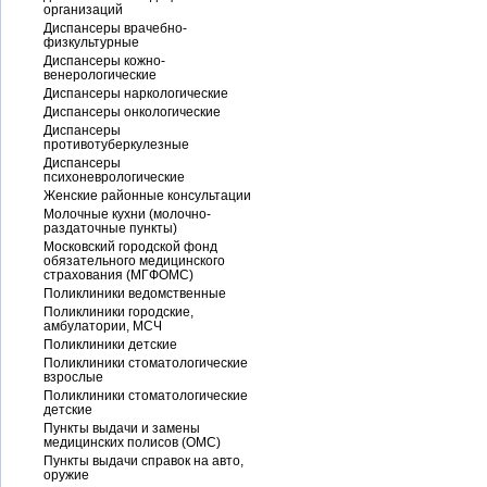
организаций
Диспансеры врачебно-
физкультурные
Диспансеры кожно-
венерологические
Диспансеры наркологические
Диспансеры онкологические
Диспансеры
противотуберкулезные
Диспансеры
психоневрологические
Женские районные консультации
Молочные кухни (молочно-
раздаточные пункты)
Московский городской фонд
обязательного медицинского
страхования (МГФОМС)
Поликлиники ведомственные
Поликлиники городские,
амбулатории, МСЧ
Поликлиники детские
Поликлиники стоматологические
взрослые
Поликлиники стоматологические
детские
Пункты выдачи и замены
медицинских полисов (ОМС)
Пункты выдачи справок на авто,
оружие