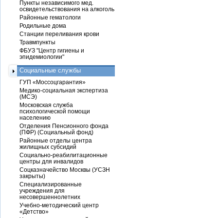
Пункты независимого мед.
освидетельствования на алкоголь
Районные гематологи
Родильные дома
Станции переливания крови
Травмпункты
ФБУЗ "Центр гигиены и
эпидемиологии"
Социальные службы
ГУП «Моссоцгарантия»
Медико-социальная экспертиза
(МСЭ)
Московская служба
психологической помощи
населению
Отделения Пенсионного фонда
(ПФР) (Социальный фонд)
Районные отделы центра
жилищных субсидий
Социально-реабилитационные
центры для инвалидов
Соцказначейство Москвы (УСЗН
закрыты)
Специализированные
учреждения для
несовершеннолетних
Учебно-методический центр
«Детство»