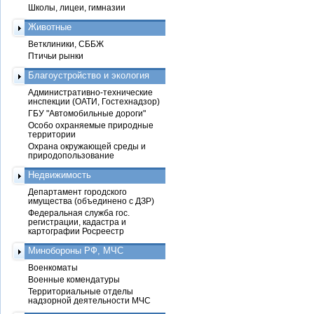
Школы, лицеи, гимназии
Животные
Ветклиники, СББЖ
Птичьи рынки
Благоустройство и экология
Административно-технические
инспекции (ОАТИ, Гостехнадзор)
ГБУ "Автомобильные дороги"
Особо охраняемые природные
территории
Охрана окружающей среды и
природопользование
Недвижимость
Департамент городского
имущества (объединено с ДЗР)
Федеральная служба гос.
регистрации, кадастра и
картографии Росреестр
Минобороны РФ, МЧС
Военкоматы
Военные комендатуры
Территориальные отделы
надзорной деятельности МЧС