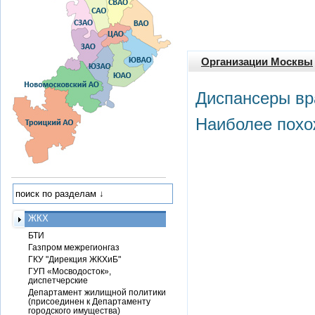
Организации Москвы
Диспансеры вр
Наиболее похо
ЖКХ
БТИ
Газпром межрегионгаз
ГКУ "Дирекция ЖКХиБ"
ГУП «Мосводосток»,
диспетчерские
Департамент жилищной политики
(присоединен к Департаменту
городского имущества)