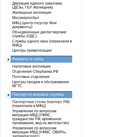
Дирекции единого заказчика
(ДЕЗы, ГБУ Жилищник)
Жилищные инспекции
Мосэнергосбыт
МФЦ (центр госуслуг Мои
документы)
Объединенные диспетчерские
службы (ОДС)
Службы одного окна (переехали в
МФЦ)
Центры приватизации
Финансы и связь
Налоговые инспекции
Отделения Сбербанка РФ
Почтовые отделения
Центры продаж и обслуживания
МГТС
Паспортно-визовые службы
Паспортные столы (паспорт РФ)
(переехали в МФЦ)
Управление по вопросам
миграции МВД (УФМС,
гражданство РФ, временное
проживание, вид на жительство)
Управление по вопросам
миграции МВД (УФМС, ОВИРы,
загранпаспорт)