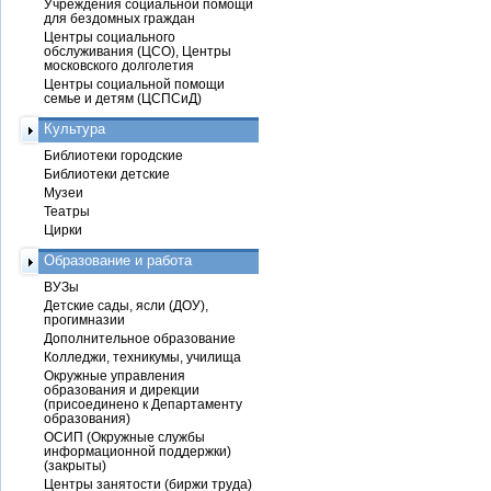
Учреждения социальной помощи
для бездомных граждан
Центры социального
обслуживания (ЦСО), Центры
московского долголетия
Центры социальной помощи
семье и детям (ЦСПСиД)
Культура
Библиотеки городские
Библиотеки детские
Музеи
Театры
Цирки
Образование и работа
ВУЗы
Детские сады, ясли (ДОУ),
прогимназии
Дополнительное образование
Колледжи, техникумы, училища
Окружные управления
образования и дирекции
(присоединено к Департаменту
образования)
ОСИП (Окружные службы
информационной поддержки)
(закрыты)
Центры занятости (биржи труда)