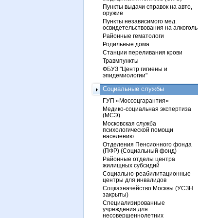
Пункты выдачи справок на авто,
оружие
Пункты независимого мед.
освидетельствования на алкоголь
Районные гематологи
Родильные дома
Станции переливания крови
Травмпункты
ФБУЗ "Центр гигиены и
эпидемиологии"
Социальные службы
ГУП «Моссоцгарантия»
Медико-социальная экспертиза
(МСЭ)
Московская служба
психологической помощи
населению
Отделения Пенсионного фонда
(ПФР) (Социальный фонд)
Районные отделы центра
жилищных субсидий
Социально-реабилитационные
центры для инвалидов
Соцказначейство Москвы (УСЗН
закрыты)
Специализированные
учреждения для
несовершеннолетних