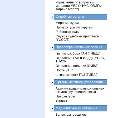
Управление по вопросам
миграции МВД (УФМС, ОВИРы,
загранпаспорт)
Судебные органы
Мировые судьи
Прокуратуры по округам
Районные суды
Служба судебных приставов
(УФССП)
Правоохранительные органы
Группы разбора ГАИ (ГИБДД)
Отделения ГАИ (ГИБДД) (МРЭО,
ТНРЭР)
Отделения полиции (ОМВД)
Посты ДПС
Штрафстоянки ГАИ (ГИБДД)
Органы местного управления
Администрация муниципальных
округов (Муниципалитеты)
Префектуры
Управы
Медицинские учреждения
Больницы городские