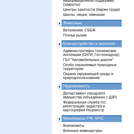
информационной поддержки)
(закрыты)
Центры занятости (биржи труда)
Школы, лицеи, гимназии
Животные
Ветклиники, СББЖ
Птичьи рынки
Благоустройство и экология
Административно-технические
инспекции (ОАТИ, Гостехнадзор)
ГБУ "Автомобильные дороги"
Особо охраняемые природные
территории
Охрана окружающей среды и
природопользование
Недвижимость
Департамент городского
имущества (объединено с ДЗР)
Федеральная служба гос.
регистрации, кадастра и
картографии Росреестр
Минобороны РФ, МЧС
Военкоматы
Военные комендатуры