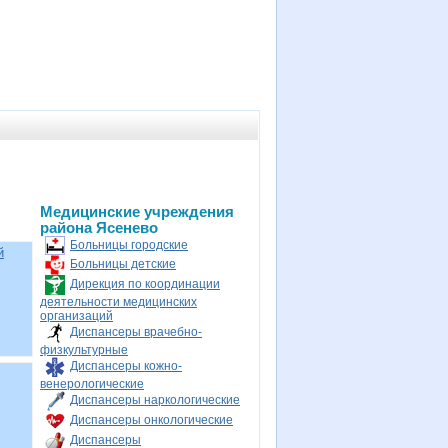
Медицинские учреждения
района Ясенево
Больницы городские
й
Больницы детские
Дирекция по координации
деятельности медицинских
организаций
Диспансеры врачебно-
физкультурные
Диспансеры кожно-
венерологические
Диспансеры наркологические
Диспансеры онкологические
Диспансеры