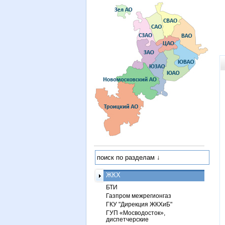
ЖКХ
БТИ
Газпром межрегионгаз
ГКУ "Дирекция ЖКХиБ"
ГУП «Мосводосток»,
диспетчерские