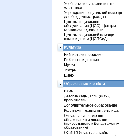
Учебно-методический центр
«Детство»
Учреждения социальной помощи
для бездомных граждан
Центры социального
обслуживания (ЦСО), Центры
московского долголетия
Центры социальной помощи
семье и детям (ЦСПСиД)
Культура
Библиотеки городские
Библиотеки детские
Музеи
Театры
Цирки
Образование и работа
ВУЗы
Детские сады, ясли (ДОУ),
прогимназии
Дополнительное образование
Колледжи, техникумы, училища
Окружные управления
образования и дирекции
(присоединено к Департаменту
образования)
ОСИП (Окружные службы