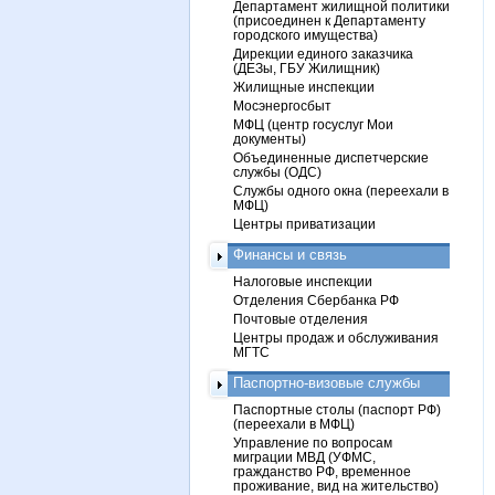
Департамент жилищной политики
(присоединен к Департаменту
городского имущества)
Дирекции единого заказчика
(ДЕЗы, ГБУ Жилищник)
Жилищные инспекции
Мосэнергосбыт
МФЦ (центр госуслуг Мои
документы)
Объединенные диспетчерские
службы (ОДС)
Службы одного окна (переехали в
МФЦ)
Центры приватизации
Финансы и связь
Налоговые инспекции
Отделения Сбербанка РФ
Почтовые отделения
Центры продаж и обслуживания
МГТС
Паспортно-визовые службы
Паспортные столы (паспорт РФ)
(переехали в МФЦ)
Управление по вопросам
миграции МВД (УФМС,
гражданство РФ, временное
проживание, вид на жительство)