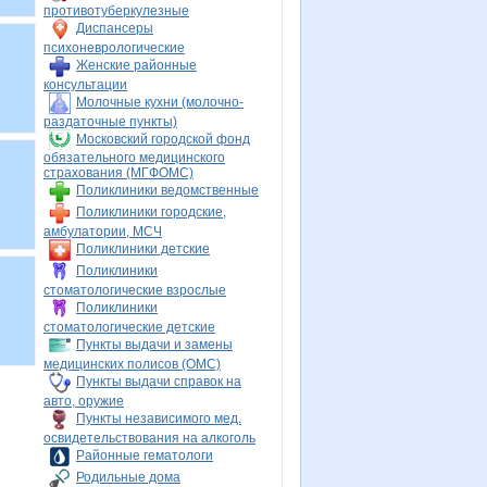
противотуберкулезные
Диспансеры
психоневрологические
Женские районные
консультации
Молочные кухни (молочно-
раздаточные пункты)
Московский городской фонд
обязательного медицинского
страхования (МГФОМС)
Поликлиники ведомственные
Поликлиники городские,
амбулатории, МСЧ
Поликлиники детские
Поликлиники
стоматологические взрослые
Поликлиники
стоматологические детские
Пункты выдачи и замены
медицинских полисов (ОМС)
Пункты выдачи справок на
авто, оружие
Пункты независимого мед.
освидетельствования на алкоголь
Районные гематологи
Родильные дома