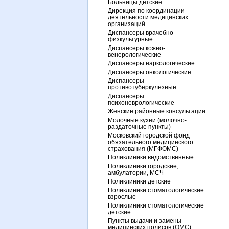
Больницы детские
Дирекция по координации
деятельности медицинских
организаций
Диспансеры врачебно-
физкультурные
Диспансеры кожно-
венерологические
Диспансеры наркологические
Диспансеры онкологические
Диспансеры
противотуберкулезные
Диспансеры
психоневрологические
Женские районные консультации
Молочные кухни (молочно-
раздаточные пункты)
Московский городской фонд
обязательного медицинского
страхования (МГФОМС)
Поликлиники ведомственные
Поликлиники городские,
амбулатории, МСЧ
Поликлиники детские
Поликлиники стоматологические
взрослые
Поликлиники стоматологические
детские
Пункты выдачи и замены
медицинских полисов (ОМС)