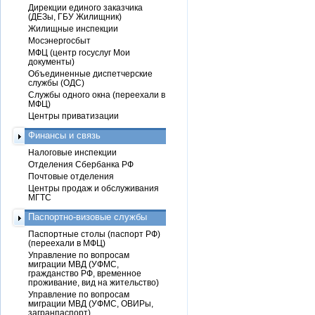
Дирекции единого заказчика
(ДЕЗы, ГБУ Жилищник)
Жилищные инспекции
Мосэнергосбыт
МФЦ (центр госуслуг Мои
документы)
Объединенные диспетчерские
службы (ОДС)
Службы одного окна (переехали в
МФЦ)
Центры приватизации
Финансы и связь
Налоговые инспекции
Отделения Сбербанка РФ
Почтовые отделения
Центры продаж и обслуживания
МГТС
Паспортно-визовые службы
Паспортные столы (паспорт РФ)
(переехали в МФЦ)
Управление по вопросам
миграции МВД (УФМС,
гражданство РФ, временное
проживание, вид на жительство)
Управление по вопросам
миграции МВД (УФМС, ОВИРы,
загранпаспорт)