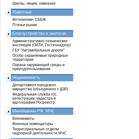
Школы, лицеи, гимназии
Животные
Ветклиники, СББЖ
Птичьи рынки
Благоустройство и экология
Административно-технические
инспекции (ОАТИ, Гостехнадзор)
ГБУ "Автомобильные дороги"
Особо охраняемые природные
территории
Охрана окружающей среды и
природопользование
Недвижимость
Департамент городского
имущества (объединено с ДЗР)
Федеральная служба гос.
регистрации, кадастра и
картографии Росреестр
Минобороны РФ, МЧС
Военкоматы
Военные комендатуры
Территориальные отделы
надзорной деятельности МЧС