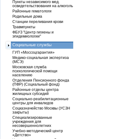
Пункты независимого мед.
освидетельствования на алкоголь
Районные гематологи
Родильные дома
Станции переливания крови
Травмпункты
ФБУЗ "Центр гигиены и
эпидемиологии"
Социальные службы
ГУП «Моссоцгарантия»
Медико-социальная экспертиза
(МСЭ)
Московская служба
психологической помощи
населению
Отделения Пенсионного фонда
(ПФР) (Социальный фонд)
Районные отделы центра
жилищных субсидий
Социально-реабилитационные
центры для инвалидов
Соцказначейство Москвы (УСЗН
закрыты)
Специализированные
учреждения для
несовершеннолетних
Учебно-методический центр
«Детство»