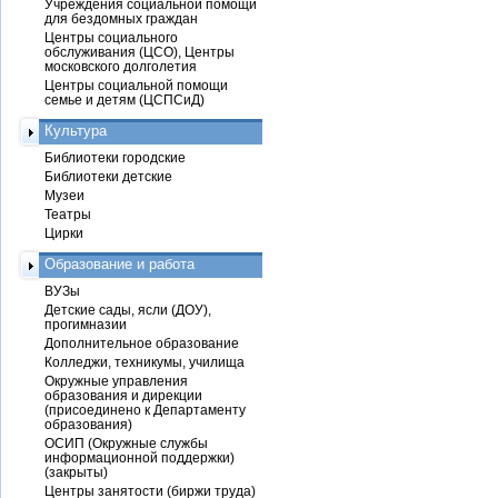
Учреждения социальной помощи
для бездомных граждан
Центры социального
обслуживания (ЦСО), Центры
московского долголетия
Центры социальной помощи
семье и детям (ЦСПСиД)
Культура
Библиотеки городские
Библиотеки детские
Музеи
Театры
Цирки
Образование и работа
ВУЗы
Детские сады, ясли (ДОУ),
прогимназии
Дополнительное образование
Колледжи, техникумы, училища
Окружные управления
образования и дирекции
(присоединено к Департаменту
образования)
ОСИП (Окружные службы
информационной поддержки)
(закрыты)
Центры занятости (биржи труда)