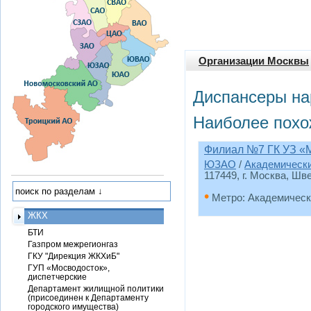
Организации Москвы
Диспансеры на
Наиболее похо
Филиал №7 ГК УЗ «
ЮЗАО
/
Академическ
117449, г. Москва, Шве
•
Метро: Академическ
ЖКХ
БТИ
Газпром межрегионгаз
ГКУ "Дирекция ЖКХиБ"
ГУП «Мосводосток»,
диспетчерские
Департамент жилищной политики
(присоединен к Департаменту
городского имущества)