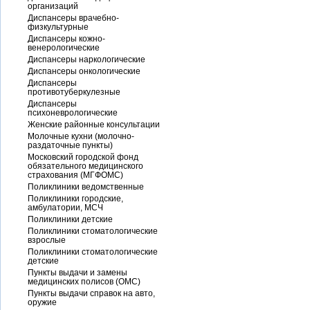
организаций
Диспансеры врачебно-
физкультурные
Диспансеры кожно-
венерологические
Диспансеры наркологические
Диспансеры онкологические
Диспансеры
противотуберкулезные
Диспансеры
психоневрологические
Женские районные консультации
Молочные кухни (молочно-
раздаточные пункты)
Московский городской фонд
обязательного медицинского
страхования (МГФОМС)
Поликлиники ведомственные
Поликлиники городские,
амбулатории, МСЧ
Поликлиники детские
Поликлиники стоматологические
взрослые
Поликлиники стоматологические
детские
Пункты выдачи и замены
медицинских полисов (ОМС)
Пункты выдачи справок на авто,
оружие