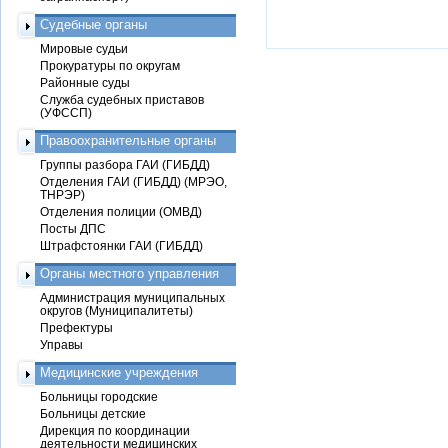
Судебные органы
Мировые судьи
Прокуратуры по округам
Районные суды
Служба судебных приставов
(УФССП)
Правоохранительные органы
Группы разбора ГАИ (ГИБДД)
Отделения ГАИ (ГИБДД) (МРЭО,
ТНРЭР)
Отделения полиции (ОМВД)
Посты ДПС
Штрафстоянки ГАИ (ГИБДД)
Органы местного управления
Администрация муниципальных
округов (Муниципалитеты)
Префектуры
Управы
Медицинские учреждения
Больницы городские
Больницы детские
Дирекция по координации
деятельности медицинских