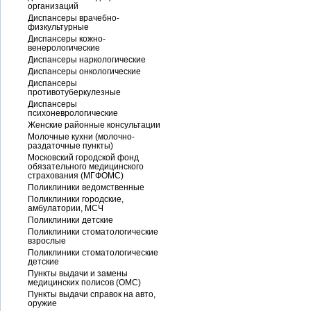
организаций
Диспансеры врачебно-
физкультурные
Диспансеры кожно-
венерологические
Диспансеры наркологические
Диспансеры онкологические
Диспансеры
противотуберкулезные
Диспансеры
психоневрологические
Женские районные консультации
Молочные кухни (молочно-
раздаточные пункты)
Московский городской фонд
обязательного медицинского
страхования (МГФОМС)
Поликлиники ведомственные
Поликлиники городские,
амбулатории, МСЧ
Поликлиники детские
Поликлиники стоматологические
взрослые
Поликлиники стоматологические
детские
Пункты выдачи и замены
медицинских полисов (ОМС)
Пункты выдачи справок на авто,
оружие