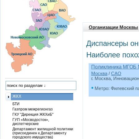
Организации Москвы
Диспансеры он
Наиболее похо
Поликлиника МГОБ 
Москва
/
САО
г. Москва, Инновацио
•
Метро: Филевский п
ЖКХ
БТИ
Газпром межрегионгаз
ГКУ "Дирекция ЖКХиБ"
ГУП «Мосводосток»,
диспетчерские
Департамент жилищной политики
(присоединен к Департаменту
городского имущества)