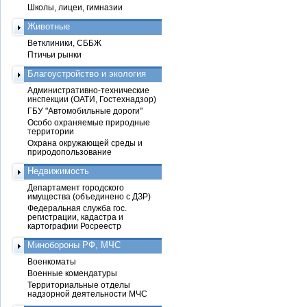
Школы, лицеи, гимназии
Животные
Ветклиники, СББЖ
Птичьи рынки
Благоустройство и экология
Административно-технические
инспекции (ОАТИ, Гостехнадзор)
ГБУ "Автомобильные дороги"
Особо охраняемые природные
территории
Охрана окружающей среды и
природопользование
Недвижимость
Департамент городского
имущества (объединено с ДЗР)
Федеральная служба гос.
регистрации, кадастра и
картографии Росреестр
Минобороны РФ, МЧС
Военкоматы
Военные комендатуры
Территориальные отделы
надзорной деятельности МЧС