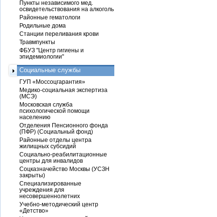
Пункты независимого мед.
освидетельствования на алкоголь
Районные гематологи
Родильные дома
Станции переливания крови
Травмпункты
ФБУЗ "Центр гигиены и
эпидемиологии"
Социальные службы
ГУП «Моссоцгарантия»
Медико-социальная экспертиза
(МСЭ)
Московская служба
психологической помощи
населению
Отделения Пенсионного фонда
(ПФР) (Социальный фонд)
Районные отделы центра
жилищных субсидий
Социально-реабилитационные
центры для инвалидов
Соцказначейство Москвы (УСЗН
закрыты)
Специализированные
учреждения для
несовершеннолетних
Учебно-методический центр
«Детство»