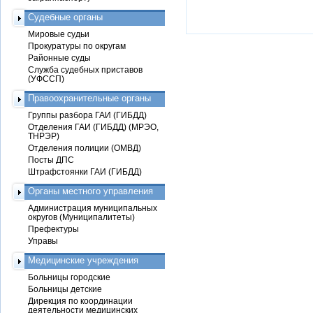
Судебные органы
Мировые судьи
Прокуратуры по округам
Районные суды
Служба судебных приставов
(УФССП)
Правоохранительные органы
Группы разбора ГАИ (ГИБДД)
Отделения ГАИ (ГИБДД) (МРЭО,
ТНРЭР)
Отделения полиции (ОМВД)
Посты ДПС
Штрафстоянки ГАИ (ГИБДД)
Органы местного управления
Администрация муниципальных
округов (Муниципалитеты)
Префектуры
Управы
Медицинские учреждения
Больницы городские
Больницы детские
Дирекция по координации
деятельности медицинских