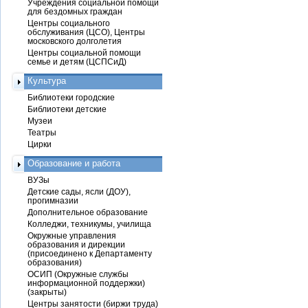
Учреждения социальной помощи
для бездомных граждан
Центры социального
обслуживания (ЦСО), Центры
московского долголетия
Центры социальной помощи
семье и детям (ЦСПСиД)
Культура
Библиотеки городские
Библиотеки детские
Музеи
Театры
Цирки
Образование и работа
ВУЗы
Детские сады, ясли (ДОУ),
прогимназии
Дополнительное образование
Колледжи, техникумы, училища
Окружные управления
образования и дирекции
(присоединено к Департаменту
образования)
ОСИП (Окружные службы
информационной поддержки)
(закрыты)
Центры занятости (биржи труда)