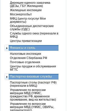
Дирекции единого заказчика
(ДЕЗы, ГБУ Жилищник)
Жилищные инспекции
Мосэнергосбыт
МФЦ (центр госуслуг Мои
документы)
Объединенные диспетчерские
службы (ОДС)
Службы одного окна (переехали в
МФЦ)
Центры приватизации
Финансы и связь
Налоговые инспекции
Отделения Сбербанка РФ
Почтовые отделения
Центры продаж и обслуживания
МГТС
Паспортно-визовые службы
Паспортные столы (паспорт РФ)
(переехали в МФЦ)
Управление по вопросам
миграции МВД (УФМС,
гражданство РФ, временное
проживание, вид на жительство)
Управление по вопросам
миграции МВД (УФМС, ОВИРы,
загранпаспорт)