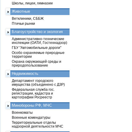
Школы, лицеи, гимназии
Животные
Ветклиники, СББЖ
Птичьи рынки
Благоустройство и экология
Административно-технические
инспекции (ОАТИ, Гостехнадзор)
ГБУ "Автомобильные дороги"
Особо охраняемые природные
территории
Охрана окружающей среды и
природопользование
Недвижимость
Департамент городского
имущества (объединено с ДЗР)
Федеральная служба гос.
регистрации, кадастра и
картографии Росреестр
Минобороны РФ, МЧС
Военкоматы
Военные комендатуры
Территориальные отделы
надзорной деятельности МЧС