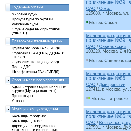
поликлинике №39 Ф
Судебные органы
САО
/
Сокол
125080, г. Москва, ул.
Мировые судьи
Прокуратуры по округам
•
Метро: Сокол
Районные суды
Служба судебных приставов
(УФССП)
Молочно-раздаточный
поликлинике №39 Ф
Правоохранительные органы
САО
/
Савеловский
Группы разбора ГАИ (ГИБДД)
103220, Москва, 2-я Кв
Отделения ГАИ (ГИБДД) (МРЭО,
ТНРЭР)
•
Метро: Савеловская
Отделения полиции (ОМВД)
Посты ДПС
Штрафстоянки ГАИ (ГИБДД)
Молочно-раздаточный
поликлинике №86
Органы местного управления
САО
/
Дмитровский
Администрация муниципальных
127411, г. Москва, ул. 
округов (Муниципалитеты)
Префектуры
•
•
Метро: Петровско-
Управы
Медицинские учреждения
Молочно-раздаточный
поликлинике №86 Ф
Больницы городские
Больницы детские
САО
/
Восточное Дегу
Дирекция по координации
127591, г. Москва, Дуб
деятельности медицинских