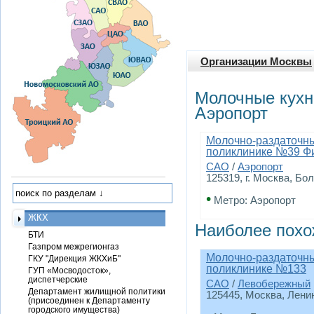
Организации Москвы
Молочные кухн
Аэропорт
Молочно-раздаточный
поликлинике №39 Ф
САО
/
Аэропорт
125319, г. Москва, Бо
•
Метро: Аэропорт
ЖКХ
Наиболее похо
БТИ
Газпром межрегионгаз
Молочно-раздаточный
ГКУ "Дирекция ЖКХиБ"
поликлинике №133
ГУП «Мосводосток»,
диспетчерские
САО
/
Левобережный
Департамент жилищной политики
125445, Москва, Ленин
(присоединен к Департаменту
городского имущества)