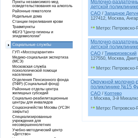
Молочно-раздаточны
Пункты независимого мед.
освидетельствования на алкоголь
детской поликлиник
Районные гематологи
САО
/
Западное Дегу
Родильные дома
127412, Москва, Ангарс
Станции переливания крови
•
•
Травмпункты
Метро: Петровско-
ФБУЗ "Центр гигиены и
эпидемиологии"
Молочно-раздаточны
Социальные службы
детской поликлиник
ГУП «Моссоцгарантия»
САО
/
Тимирязевский
Медико-социальная экспертиза
127550, Москва, Дмитр
(МСЭ)
•
•
Московская служба
Метро: Петровско-
психологической помощи
населению
Отделения Пенсионного фонда
Окружной молочно-р
(ПФР) (Социальный фонд)
поликлинике №15 Ф
Районные отделы центра
жилищных субсидий
САО
/
Коптево
г. Москва, 3-й Михалков
Социально-реабилитационные
центры для инвалидов
•
•
Соцказначейство Москвы (УСЗН
Метро: Петровско-
закрыты)
Специализированные
учреждения для
несовершеннолетних
Учебно-методический центр
«Детство»