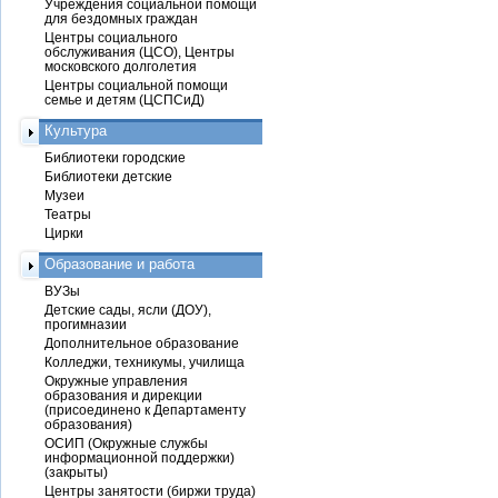
Учреждения социальной помощи
для бездомных граждан
Центры социального
обслуживания (ЦСО), Центры
московского долголетия
Центры социальной помощи
семье и детям (ЦСПСиД)
Культура
Библиотеки городские
Библиотеки детские
Музеи
Театры
Цирки
Образование и работа
ВУЗы
Детские сады, ясли (ДОУ),
прогимназии
Дополнительное образование
Колледжи, техникумы, училища
Окружные управления
образования и дирекции
(присоединено к Департаменту
образования)
ОСИП (Окружные службы
информационной поддержки)
(закрыты)
Центры занятости (биржи труда)