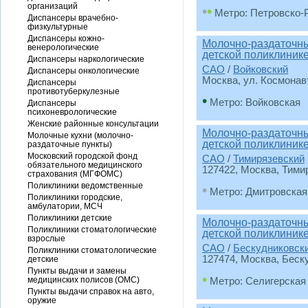
организаций
•
•
Метро: Петровско-
Диспансеры врачебно-
физкультурные
Диспансеры кожно-
Молочно-раздаточны
венерологические
детской поликлиник
Диспансеры наркологические
САО
/
Войковский
Диспансеры онкологические
Москва, ул. Космонавт
Диспансеры
противотуберкулезные
•
Метро: Войковская
Диспансеры
психоневрологические
Женские районные консультации
Молочно-раздаточны
Молочные кухни (молочно-
детской поликлиник
раздаточные пункты)
Московский городской фонд
САО
/
Тимирязевский
обязательного медицинского
127422, Москва, Тимир
страхования (МГФОМС)
Поликлиники ведомственные
•
Метро: Дмитровская
Поликлиники городские,
амбулатории, МСЧ
Поликлиники детские
Молочно-раздаточны
Поликлиники стоматологические
детской поликлиник
взрослые
САО
/
Бескудниковск
Поликлиники стоматологические
127474, Москва, Беску
детские
Пункты выдачи и замены
•
медицинских полисов (ОМС)
Метро: Селигерская
Пункты выдачи справок на авто,
оружие