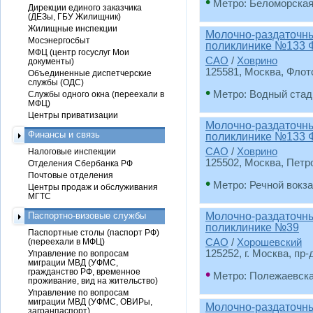
•
Метро: Беломорска
Дирекции единого заказчика
(ДЕЗы, ГБУ Жилищник)
Жилищные инспекции
Молочно-раздаточный
Мосэнергосбыт
поликлинике №133 
МФЦ (центр госуслуг Мои
САО
/
Ховрино
документы)
125581, Москва, Флотс
Объединенные диспетчерские
службы (ОДС)
•
Метро: Водный стад
Службы одного окна (переехали в
МФЦ)
Центры приватизации
Молочно-раздаточный
Финансы и связь
поликлинике №133 
САО
/
Ховрино
Налоговые инспекции
125502, Москва, Петроз
Отделения Сбербанка РФ
Почтовые отделения
•
Метро: Речной вокз
Центры продаж и обслуживания
МГТС
Паспортно-визовые службы
Молочно-раздаточный
поликлинике №39
Паспортные столы (паспорт РФ)
(переехали в МФЦ)
САО
/
Хорошевский
125252, г. Москва, пр-
Управление по вопросам
миграции МВД (УФМС,
•
гражданство РФ, временное
Метро: Полежаевск
проживание, вид на жительство)
Управление по вопросам
миграции МВД (УФМС, ОВИРы,
Молочно-раздаточный
загранпаспорт)