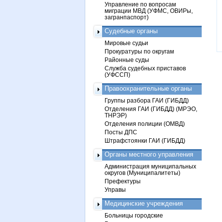
Управление по вопросам
миграции МВД (УФМС, ОВИРы,
загранпаспорт)
Судебные органы
Мировые судьи
Прокуратуры по округам
Районные суды
Служба судебных приставов
(УФССП)
Правоохранительные органы
Группы разбора ГАИ (ГИБДД)
Отделения ГАИ (ГИБДД) (МРЭО,
ТНРЭР)
Отделения полиции (ОМВД)
Посты ДПС
Штрафстоянки ГАИ (ГИБДД)
Органы местного управления
Администрация муниципальных
округов (Муниципалитеты)
Префектуры
Управы
Медицинские учреждения
Больницы городские