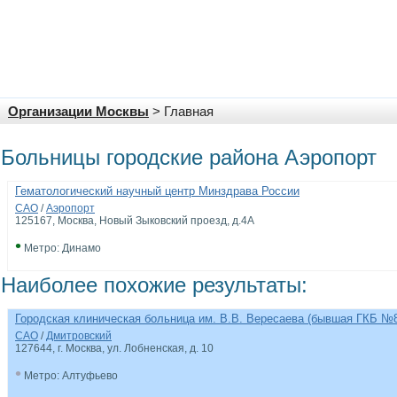
Организации Москвы
> Главная
Больницы городские района Аэропорт
Гематологический научный центр Минздрава России
САО
/
Аэропорт
125167, Москва, Новый Зыковский проезд, д.4А
•
Метро: Динамо
Наиболее похожие результаты:
Городская клиническая больница им. В.В. Вересаева (бывшая ГКБ №
САО
/
Дмитровский
127644, г. Москва, ул. Лобненская, д. 10
•
Метро: Алтуфьево