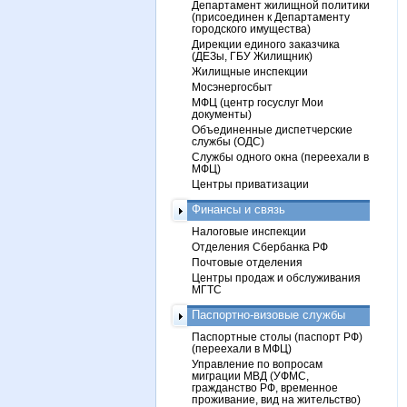
Департамент жилищной политики
(присоединен к Департаменту
городского имущества)
Дирекции единого заказчика
(ДЕЗы, ГБУ Жилищник)
Жилищные инспекции
Мосэнергосбыт
МФЦ (центр госуслуг Мои
документы)
Объединенные диспетчерские
службы (ОДС)
Службы одного окна (переехали в
МФЦ)
Центры приватизации
Финансы и связь
Налоговые инспекции
Отделения Сбербанка РФ
Почтовые отделения
Центры продаж и обслуживания
МГТС
Паспортно-визовые службы
Паспортные столы (паспорт РФ)
(переехали в МФЦ)
Управление по вопросам
миграции МВД (УФМС,
гражданство РФ, временное
проживание, вид на жительство)