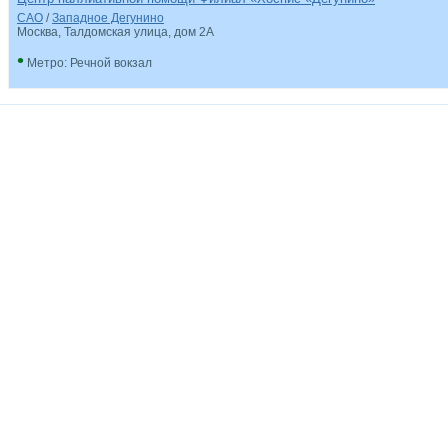
САО
/
Западное Дегунино
Москва, Талдомская улица, дом 2А
•
Метро: Речной вокзал