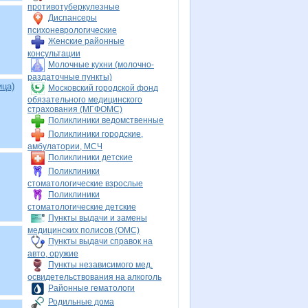
противотуберкулезные
Диспансеры
психоневрологические
Женские районные
консультации
Молочные кухни (молочно-
раздаточные пункты)
ица)
Московский городской фонд
обязательного медицинского
страхования (МГФОМС)
Поликлиники ведомственные
Поликлиники городские,
амбулатории, МСЧ
Поликлиники детские
Поликлиники
стоматологические взрослые
Поликлиники
стоматологические детские
Пункты выдачи и замены
медицинских полисов (ОМС)
Пункты выдачи справок на
авто, оружие
Пункты независимого мед.
освидетельствования на алкоголь
Районные гематологи
Родильные дома