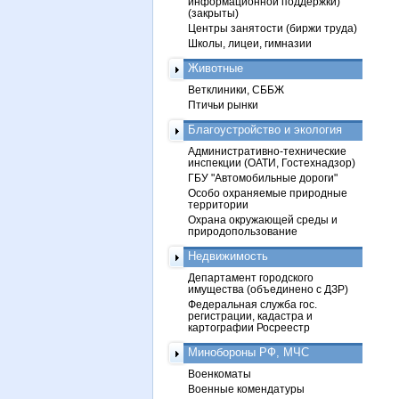
информационной поддержки)
(закрыты)
Центры занятости (биржи труда)
Школы, лицеи, гимназии
Животные
Ветклиники, СББЖ
Птичьи рынки
Благоустройство и экология
Административно-технические
инспекции (ОАТИ, Гостехнадзор)
ГБУ "Автомобильные дороги"
Особо охраняемые природные
территории
Охрана окружающей среды и
природопользование
Недвижимость
Департамент городского
имущества (объединено с ДЗР)
Федеральная служба гос.
регистрации, кадастра и
картографии Росреестр
Минобороны РФ, МЧС
Военкоматы
Военные комендатуры