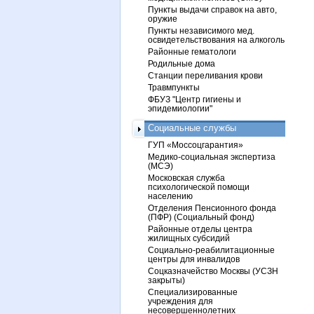
Пункты выдачи справок на авто,
оружие
Пункты независимого мед.
освидетельствования на алкоголь
Районные гематологи
Родильные дома
Станции переливания крови
Травмпункты
ФБУЗ "Центр гигиены и
эпидемиологии"
Социальные службы
ГУП «Моссоцгарантия»
Медико-социальная экспертиза
(МСЭ)
Московская служба
психологической помощи
населению
Отделения Пенсионного фонда
(ПФР) (Социальный фонд)
Районные отделы центра
жилищных субсидий
Социально-реабилитационные
центры для инвалидов
Соцказначейство Москвы (УСЗН
закрыты)
Специализированные
учреждения для
несовершеннолетних