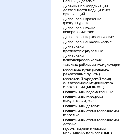
Больницы детские
Дирекция по координации
деятельности медицинских
организаций
Диспансеры врачебно-
физкультурные
Диспансеры кожно-
венерологические
Диспансеры наркологические
Диспансеры онкологические
Диспансеры
противотуберкулезные
Диспансеры
психоневрологические
Женские районные консультации
Молочные кухни (молочно-
раздаточные пункты)
Московский городской фонд
обязательного медицинского
страхования (МГФОМС)
Поликлиники ведомственные
Поликлиники городские,
амбулатории, МСЧ
Поликлиники детские
Поликлиники стоматологические
взрослые
Поликлиники стоматологические
детские
Пункты выдачи и замены
медицинских полисов (ОМС)