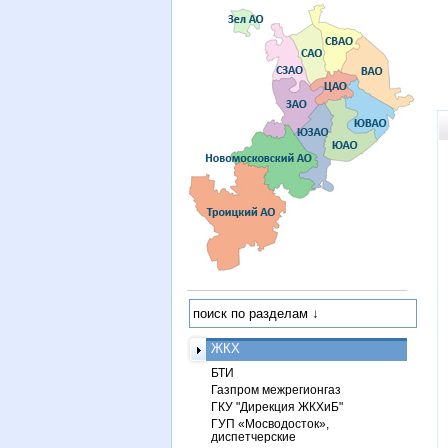
ЖКХ
БТИ
Газпром межрегионгаз
ГКУ "Дирекция ЖКХиБ"
ГУП «Мосводосток»,
диспетчерские