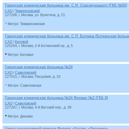
Городская клиническая больница им. С.И. Спасокукоцкого (ГКБ №50)
САО
/
Тимирязевский
127206, г. Москва, ул. Вучетича, д. 21
•
Метро: Тимирязевская
Городская клиническая больница им. С.П. Боткина (Боткинская больн
САО
/
Беговой
125284, г. Москва, 2-й Боткинский пр., д. 5
•
Метро: Беговая
Городская клиническая больница №24
САО
/
Савеловский
127015, г. Москва, Писцовая, д. 10
•
Метро: Савеловская
Городская клиническая больница №24 Филиал №2 (ГКБ 8)
САО
/
Савеловский
127287, г. Москва, 4-й Вятский пер., д. 39
•
Метро: Динамо
Центр паллиативной помощи Филиал «Хоспис «Дегунино»