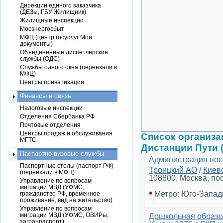
Дирекции единого заказчика
(ДЕЗы, ГБУ Жилищник)
Жилищные инспекции
Мосэнергосбыт
МФЦ (центр госуслуг Мои
документы)
Объединенные диспетчерские
службы (ОДС)
Службы одного окна (переехали в
МФЦ)
Центры приватизации
Финансы и связь
Налоговые инспекции
Отделения Сбербанка РФ
Почтовые отделения
Центры продаж и обслуживания
Список организа
МГТС
Дистанции Пути 
Паспортно-визовые службы
Администрация пос
Паспортные столы (паспорт РФ)
Троицкий АО
/
Киев
(переехали в МФЦ)
108800, Москва, пос
Управление по вопросам
миграции МВД (УФМС,
•
Метро: Юго-Запад
гражданство РФ, временное
проживание, вид на жительство)
Управление по вопросам
миграции МВД (УФМС, ОВИРы,
Дошкольная образо
загранпаспорт)