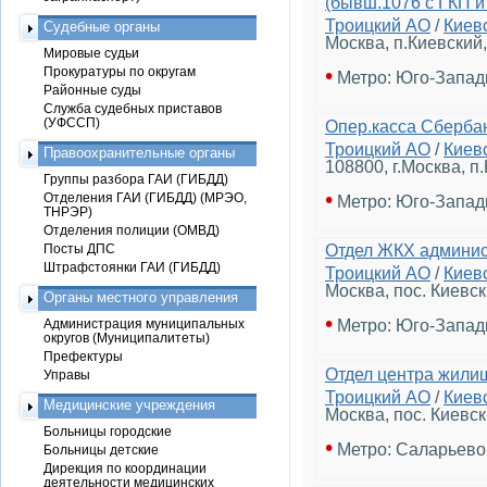
(бывш.1076 с ГКП 
Троицкий АО
/
Киев
Судебные органы
Москва, п.Киевский
Мировые судьи
•
Прокуратуры по округам
Метро: Юго-Запад
Районные суды
Служба судебных приставов
(УФССП)
Опер.касса Сберба
Троицкий АО
/
Киев
Правоохранительные органы
108800, г.Москва, п
Группы разбора ГАИ (ГИБДД)
•
Отделения ГАИ (ГИБДД) (МРЭО,
Метро: Юго-Запад
ТНРЭР)
Отделения полиции (ОМВД)
Посты ДПС
Отдел ЖКХ админи
Штрафстоянки ГАИ (ГИБДД)
Троицкий АО
/
Киев
Москва, пос. Киевск
Органы местного управления
•
Администрация муниципальных
Метро: Юго-Запад
округов (Муниципалитеты)
Префектуры
Отдел центра жили
Управы
Троицкий АО
/
Киев
Медицинские учреждения
Москва, пос. Киевск
Больницы городские
•
Метро: Саларьево
Больницы детские
Дирекция по координации
деятельности медицинских