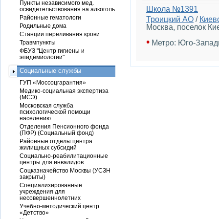
Пункты независимого мед.
Школа №1391
освидетельствования на алкоголь
Районные гематологи
Троицкий АО
/
Киев
Родильные дома
Москва, поселок Ки
Станции переливания крови
•
Метро: Юго-Запад
Травмпункты
ФБУЗ "Центр гигиены и
эпидемиологии"
Социальные службы
ГУП «Моссоцгарантия»
Медико-социальная экспертиза
(МСЭ)
Московская служба
психологической помощи
населению
Отделения Пенсионного фонда
(ПФР) (Социальный фонд)
Районные отделы центра
жилищных субсидий
Социально-реабилитационные
центры для инвалидов
Соцказначейство Москвы (УСЗН
закрыты)
Специализированные
учреждения для
несовершеннолетних
Учебно-методический центр
«Детство»