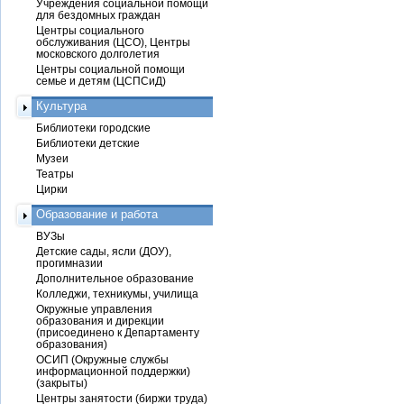
Учреждения социальной помощи
для бездомных граждан
Центры социального
обслуживания (ЦСО), Центры
московского долголетия
Центры социальной помощи
семье и детям (ЦСПСиД)
Культура
Библиотеки городские
Библиотеки детские
Музеи
Театры
Цирки
Образование и работа
ВУЗы
Детские сады, ясли (ДОУ),
прогимназии
Дополнительное образование
Колледжи, техникумы, училища
Окружные управления
образования и дирекции
(присоединено к Департаменту
образования)
ОСИП (Окружные службы
информационной поддержки)
(закрыты)
Центры занятости (биржи труда)