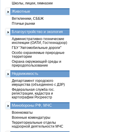
Школы, лицеи, гимназии
Животные
Ветклиники, СББЖ
Птичьи рынки
Благоустройство и экология
Административно-технические
инспекции (ОАТИ, Гостехнадзор)
ГБУ "Автомобильные дороги"
Особо охраняемые природные
территории
Охрана окружающей среды и
природопользование
Недвижимость
Департамент городского
имущества (объединено с ДЗР)
Федеральная служба гос.
регистрации, кадастра и
картографии Росреестр
Минобороны РФ, МЧС
Военкоматы
Военные комендатуры
Территориальные отделы
надзорной деятельности МЧС