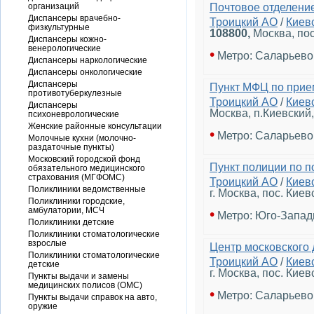
организаций
Почтовое отделени
Диспансеры врачебно-
Троицкий АО
/
Киев
физкультурные
108800
,
Москва, пос
Диспансеры кожно-
венерологические
•
Метро: Саларьево
Диспансеры наркологические
Диспансеры онкологические
Диспансеры
Пункт МФЦ по прие
противотуберкулезные
Троицкий АО
/
Киев
Диспансеры
Москва, п.Киевский,
психоневрологические
Женские районные консультации
•
Метро: Саларьево
Молочные кухни (молочно-
раздаточные пункты)
Московский городской фонд
Пункт полиции по п
обязательного медицинского
страхования (МГФОМС)
Троицкий АО
/
Киев
Поликлиники ведомственные
г. Москва, пос. Киев
Поликлиники городские,
амбулатории, МСЧ
•
Метро: Юго-Запад
Поликлиники детские
Поликлиники стоматологические
взрослые
Центр московского 
Поликлиники стоматологические
Троицкий АО
/
Киев
детские
г. Москва, пос. Киев
Пункты выдачи и замены
медицинских полисов (ОМС)
•
Метро: Саларьево
Пункты выдачи справок на авто,
оружие