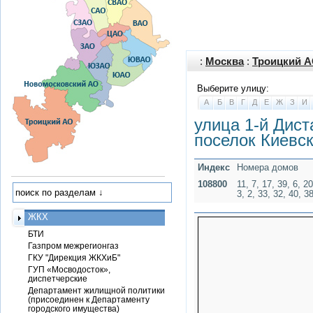
:
Москва
:
Троицкий 
Выберите улицу:
А
Б
В
Г
Д
Е
Ж
З
И
улица 1-й Дист
поселок Киевск
Индекс
Номера домов
108800
11, 7, 17, 39, 6, 20
3, 2, 33, 32, 40, 3
ЖКХ
БТИ
Газпром межрегионгаз
ГКУ "Дирекция ЖКХиБ"
ГУП «Мосводосток»,
диспетчерские
Департамент жилищной политики
(присоединен к Департаменту
городского имущества)