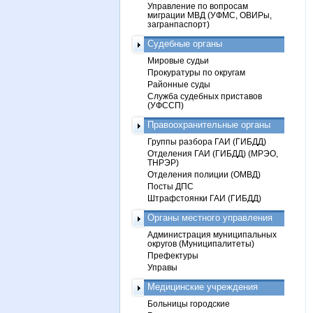
Управление по вопросам
миграции МВД (УФМС, ОВИРы,
загранпаспорт)
Судебные органы
Мировые судьи
Прокуратуры по округам
Районные суды
Служба судебных приставов
(УФССП)
Правоохранительные органы
Группы разбора ГАИ (ГИБДД)
Отделения ГАИ (ГИБДД) (МРЭО,
ТНРЭР)
Отделения полиции (ОМВД)
Посты ДПС
Штрафстоянки ГАИ (ГИБДД)
Органы местного управления
Администрация муниципальных
округов (Муниципалитеты)
Префектуры
Управы
Медицинские учреждения
Больницы городские