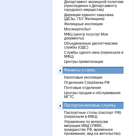
Департамент жилищной политики
(присоединен к Департаменту
городского имущества)
Дирекции единого заказчика
(ДЕЗы, ГБУ Жилищник)
Жилищные инспекции
Мосэнергосбыт
МФЦ (центр госуслуг Мои
документы)
Объединенные диспетчерские
службы (ОДС)
Службы одного окна (переехали в
МФЦ)
Центры приватизации
Финансы и связь
Налоговые инспекции
Отделения Сбербанка РФ
Почтовые отделения
Центры продаж и обслуживания
МГТС
Паспортно-визовые службы
Паспортные столы (паспорт РФ)
(переехали в МФЦ)
Управление по вопросам
миграции МВД (УФМС,
гражданство РФ, временное
проживание, вид на жительство)