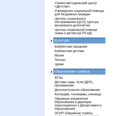
Учебно-методический центр
«Детство»
Учреждения социальной помощи
для бездомных граждан
Центры социального
обслуживания (ЦСО), Центры
московского долголетия
Центры социальной помощи
семье и детям (ЦСПСиД)
Культура
Библиотеки городские
Библиотеки детские
Музеи
Театры
Цирки
Образование и работа
ВУЗы
Детские сады, ясли (ДОУ),
прогимназии
Дополнительное образование
Колледжи, техникумы, училища
Окружные управления
образования и дирекции
(присоединено к Департаменту
образования)
ОСИП (Окружные службы