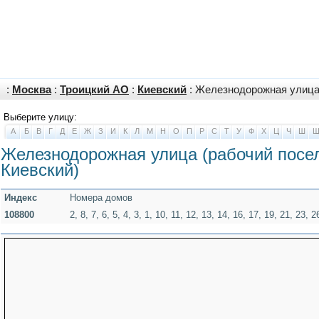
:
Москва
:
Троицкий АО
:
Киевский
: Железнодорожная улица 
Выберите улицу:
А
Б
В
Г
Д
Е
Ж
З
И
К
Л
М
Н
О
П
Р
С
Т
У
Ф
Х
Ц
Ч
Ш
Железнодорожная улица (рабочий посе
Киевский)
Индекс
Номера домов
108800
2, 8, 7, 6, 5, 4, 3, 1, 10, 11, 12, 13, 14, 16, 17, 19, 21, 23, 2