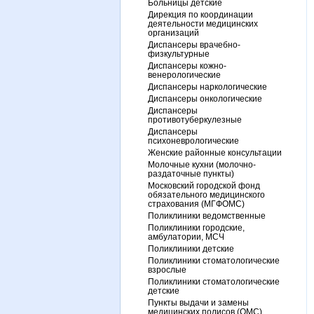
Больницы детские
Дирекция по координации
деятельности медицинских
организаций
Диспансеры врачебно-
физкультурные
Диспансеры кожно-
венерологические
Диспансеры наркологические
Диспансеры онкологические
Диспансеры
противотуберкулезные
Диспансеры
психоневрологические
Женские районные консультации
Молочные кухни (молочно-
раздаточные пункты)
Московский городской фонд
обязательного медицинского
страхования (МГФОМС)
Поликлиники ведомственные
Поликлиники городские,
амбулатории, МСЧ
Поликлиники детские
Поликлиники стоматологические
взрослые
Поликлиники стоматологические
детские
Пункты выдачи и замены
медицинских полисов (ОМС)