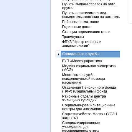
Пункты выдачи справок на авто,
оружие
Пункты независимого мед.
освидетельствования на алкоголь
Районные гематологи
Родильные дома
Станции переливания крови
Травмпункты
ФБУЗ "Центр гигиены и
эпидемиологии"
Социальные службы
ГУП «Моссоцгарантия»
Медико-социальная экспертиза
(МСЭ)
Московская служба
психологической помощи
населению
Отделения Пенсионного фонда
(ПФР) (Социальный фонд)
Районные отделы центра
жилищных субсидий
Социально-реабилитационные
центры для инвалидов
Соцказначейство Москвы (УСЗН
закрыты)
Специализированные
учреждения для
несовершеннолетних