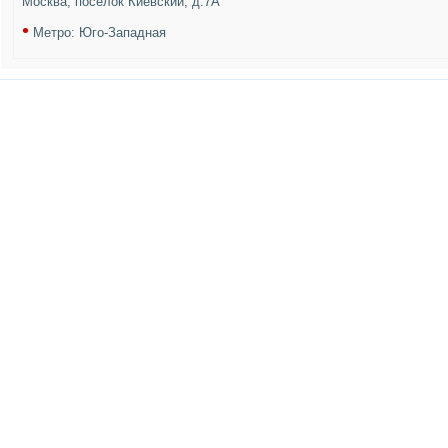
Москва, поселок Киевский, д.7А
•
Метро: Юго-Западная