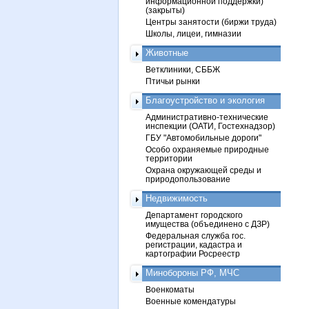
информационной поддержки)
(закрыты)
Центры занятости (биржи труда)
Школы, лицеи, гимназии
Животные
Ветклиники, СББЖ
Птичьи рынки
Благоустройство и экология
Административно-технические
инспекции (ОАТИ, Гостехнадзор)
ГБУ "Автомобильные дороги"
Особо охраняемые природные
территории
Охрана окружающей среды и
природопользование
Недвижимость
Департамент городского
имущества (объединено с ДЗР)
Федеральная служба гос.
регистрации, кадастра и
картографии Росреестр
Минобороны РФ, МЧС
Военкоматы
Военные комендатуры