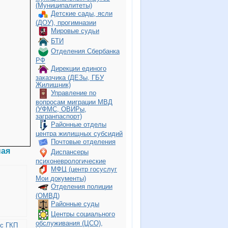
(Муниципалитеты)
Детские сады, ясли
(ДОУ), прогимназии
Мировые судьи
БТИ
Отделения Сбербанка
РФ
Дирекции единого
заказчика (ДЕЗы, ГБУ
Жилищник)
Управление по
вопросам миграции МВД
(УФМС, ОВИРы,
загранпаспорт)
Районные отделы
центра жилищных субсидий
Почтовые отделения
ная
Диспансеры
психоневрологические
МФЦ (центр госуслуг
Мои документы)
Отделения полиции
(ОМВД)
Районные суды
Центры социального
обслуживания (ЦСО),
 с ГКП