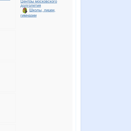
Центры московского
долголетия
Школы, лицеи,
гимназии