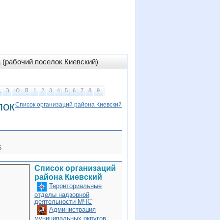
(рабочий поселок Киевский)
Щ
Э
Ю
Я
1
2
3
4
5
6
7
8
9
лок
Список организаций района Киевский
6
Список организаций
района Киевский
Территориальные
отделы надзорной
деятельности МЧС
Администрация
муниципальных округов