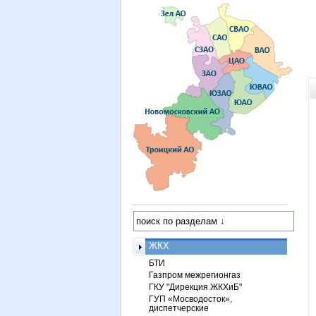
ЖКХ
БТИ
Газпром межрегионгаз
ГКУ "Дирекция ЖКХиБ"
ГУП «Мосводосток»,
диспетчерские