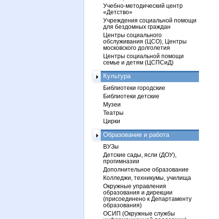
Учебно-методический центр
«Детство»
Учреждения социальной помощи
для бездомных граждан
Центры социального
обслуживания (ЦСО), Центры
московского долголетия
Центры социальной помощи
семье и детям (ЦСПСиД)
Культура
Библиотеки городские
Библиотеки детские
Музеи
Театры
Цирки
Образование и работа
ВУЗы
Детские сады, ясли (ДОУ),
прогимназии
Дополнительное образование
Колледжи, техникумы, училища
Окружные управления
образования и дирекции
(присоединено к Департаменту
образования)
ОСИП (Окружные службы