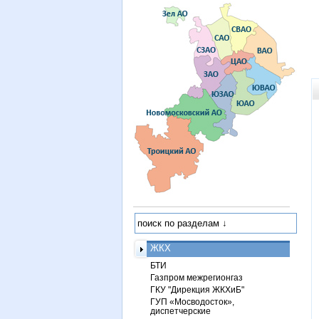
ЖКХ
БТИ
Газпром межрегионгаз
ГКУ "Дирекция ЖКХиБ"
ГУП «Мосводосток»,
диспетчерские