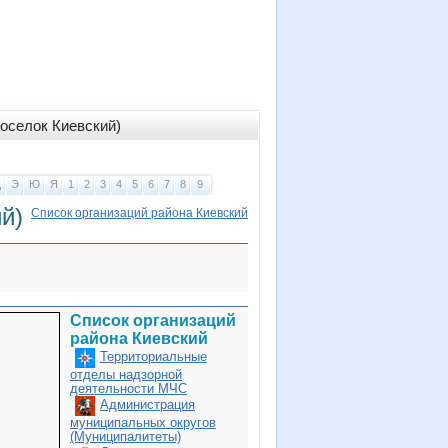
поселок Киевский)
Щ
Э
Ю
Я
1
2
3
4
5
6
7
8
9
й)
Список организаций района Киевский
Список организаций
района Киевский
Территориальные
отделы надзорной
деятельности МЧС
Администрация
муниципальных округов
(Муниципалитеты)