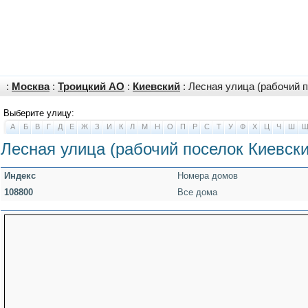
:
Москва
:
Троицкий АО
:
Киевский
: Лесная улица (рабочий 
Выберите улицу:
А
Б
В
Г
Д
Е
Ж
З
И
К
Л
М
Н
О
П
Р
С
Т
У
Ф
Х
Ц
Ч
Ш
Лесная улица (рабочий поселок Киевски
Индекс
Номера домов
108800
Все дома