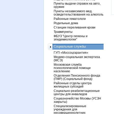
Пункты выдачи справок на авто,
оружие
Пункты независимого мед.
освидетельствования на алкоголь
Районные гематологи
Родильные дома
Станции переливания крови
Травмпункты
ФБУЗ "Центр гигиены и
эпидемиологии"
Социальные службы
ГУП «Моссоцгарантия»
Медико-социальная экспертиза
(МСЭ)
Московская служба
психологической помощи
населению
Отделения Пенсионного фонда
(ПФР) (Социальный фонд)
Районные отделы центра
жилищных субсидий
Социально-реабилитационные
центры для инвалидов
Соцказначейство Москвы (УСЗН
закрыты)
Специализированные
учреждения для
несовершеннолетних