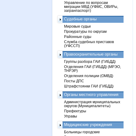
Управление по вопросам
миграции МВД (УФМС, ОВИРы,
загранпаспорт)
Судебные органы
Мировые судьи
Прокуратуры по округам
Районные суды
Служба судебных приставов
(УФССП)
Правоохранительные органы
Группы разбора ГАИ (ГИБДД)
Отделения ГАИ (ГИБДД) (МРЭО,
ТНРЭР)
Отделения полиции (ОМВД)
Посты ДПС
Штрафстоянки ГАИ (ГИБДД)
Органы местного управления
Администрация муниципальных
округов (Муниципалитеты)
Префектуры
Управы
Медицинские учреждения
Больницы городские