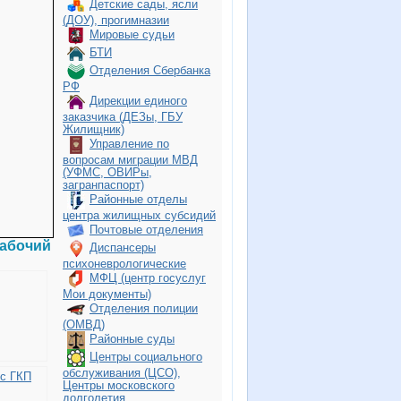
Детские сады, ясли
(ДОУ), прогимназии
Мировые судьи
БТИ
Отделения Сбербанка
РФ
Дирекции единого
заказчика (ДЕЗы, ГБУ
Жилищник)
Управление по
вопросам миграции МВД
(УФМС, ОВИРы,
загранпаспорт)
Районные отделы
центра жилищных субсидий
Почтовые отделения
рабочий
Диспансеры
психоневрологические
МФЦ (центр госуслуг
Мои документы)
Отделения полиции
(ОМВД)
Районные суды
Центры социального
обслуживания (ЦСО),
 с ГКП
Центры московского
долголетия