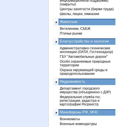
информационной поддержки)
(закрыты)
Центры занятости (биржи труда)
Школы, лицеи, гимназии
Животные
Ветклиники, СББЖ
Птичьи рынки
Благоустройство и экология
Административно-технические
инспекции (ОАТИ, Гостехнадзор)
ГБУ "Автомобильные дороги"
Особо охраняемые природные
территории
Охрана окружающей среды и
природопользование
Недвижимость
Департамент городского
имущества (объединено с ДЗР)
Федеральная служба гос.
регистрации, кадастра и
картографии Росреестр
Минобороны РФ, МЧС
Военкоматы
Военные комендатуры