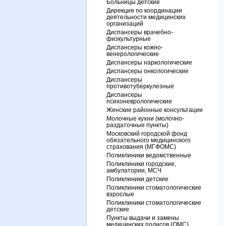
Больницы детские
Дирекция по координации
деятельности медицинских
организаций
Диспансеры врачебно-
физкультурные
Диспансеры кожно-
венерологические
Диспансеры наркологические
Диспансеры онкологические
Диспансеры
противотуберкулезные
Диспансеры
психоневрологические
Женские районные консультации
Молочные кухни (молочно-
раздаточные пункты)
Московский городской фонд
обязательного медицинского
страхования (МГФОМС)
Поликлиники ведомственные
Поликлиники городские,
амбулатории, МСЧ
Поликлиники детские
Поликлиники стоматологические
взрослые
Поликлиники стоматологические
детские
Пункты выдачи и замены
медицинских полисов (ОМС)