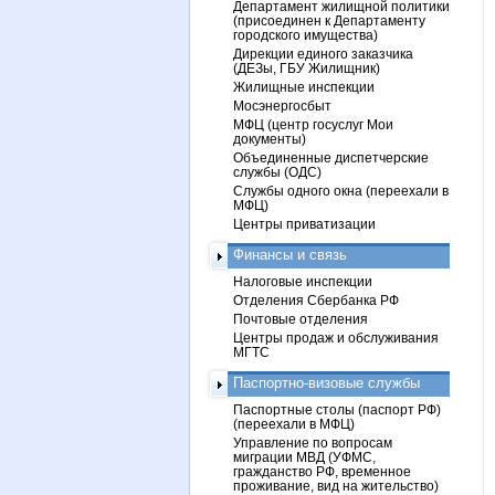
Департамент жилищной политики
(присоединен к Департаменту
городского имущества)
Дирекции единого заказчика
(ДЕЗы, ГБУ Жилищник)
Жилищные инспекции
Мосэнергосбыт
МФЦ (центр госуслуг Мои
документы)
Объединенные диспетчерские
службы (ОДС)
Службы одного окна (переехали в
МФЦ)
Центры приватизации
Финансы и связь
Налоговые инспекции
Отделения Сбербанка РФ
Почтовые отделения
Центры продаж и обслуживания
МГТС
Паспортно-визовые службы
Паспортные столы (паспорт РФ)
(переехали в МФЦ)
Управление по вопросам
миграции МВД (УФМС,
гражданство РФ, временное
проживание, вид на жительство)