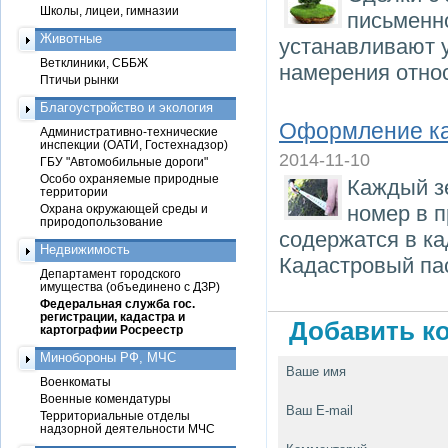
Школы, лицеи, гимназии
письменн
Животные
устанавливают 
Ветклиники, СББЖ
намерения относ
Птичьи рынки
Благоустройство и экология
Оформление ка
Административно-технические
инспекции (ОАТИ, Гостехнадзор)
2014-11-10
ГБУ "Автомобильные дороги"
Особо охраняемые природные
Каждый з
территории
номер в 
Охрана окружающей среды и
природопользование
содержатся в ка
Недвижимость
Кадастровый пас
Департамент городского
имущества (объединено с ДЗР)
Федеральная служба гос.
регистрации, кадастра и
Добавить ко
картографии Росреестр
Минобороны РФ, МЧС
Ваше имя
Военкоматы
Военные комендатуры
Ваш E-mail
Территориальные отделы
надзорной деятельности МЧС