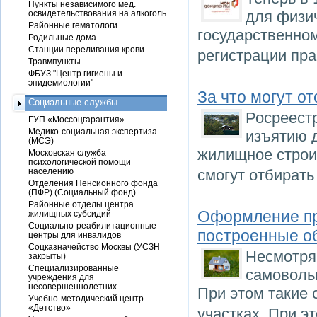
Пункты независимого мед.
для физич
освидетельствования на алкоголь
Районные гематологи
государственном
Родильные дома
Станции переливания крови
регистрации пр
Травмпункты
ФБУЗ "Центр гигиены и
эпидемиологии"
За что могут о
Социальные службы
Росреест
ГУП «Моссоцгарантия»
Медико-социальная экспертиза
изъятию 
(МСЭ)
жилищное строи
Московская служба
психологической помощи
населению
смогут отбират
Отделения Пенсионного фонда
(ПФР) (Социальный фонд)
Районные отделы центра
Оформление пр
жилищных субсидий
Социально-реабилитационные
построенные о
центры для инвалидов
Соцказначейство Москвы (УСЗН
Несмотря 
закрыты)
Специализированные
самоволь
учреждения для
несовершеннолетних
При этом такие 
Учебно-методический центр
«Детство»
участках. При э