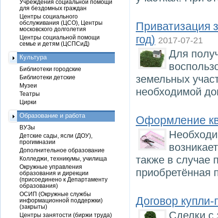
Учреждения социальной помощи
для бездомных граждан
Центры социального
обслуживания (ЦСО), Центры
Приватизация з
московского долголетия
год)
Центры социальной помощи
2017-07-21
семье и детям (ЦСПСиД)
Для полу
Культура
воспольз
Библиотеки городские
земельных участ
Библиотеки детские
Музеи
необходимой до
Театры
Цирки
Образование и работа
Оформление кв
ВУЗы
Необходи
Детские сады, ясли (ДОУ),
прогимназии
возникает
Дополнительное образование
также в случае 
Колледжи, техникумы, училища
Окружные управления
приобретённая п
образования и дирекции
(присоединено к Департаменту
образования)
ОСИП (Окружные службы
Договор купли-
информационной поддержки)
(закрыты)
Сделки с
Центры занятости (биржи труда)