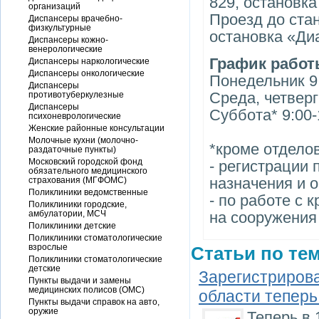
829, остановка
организаций
Проезд до ста
Диспансеры врачебно-
физкультурные
остановка «Ди
Диспансеры кожно-
венерологические
График рабо
Диспансеры наркологические
Диспансеры онкологические
Понедельник 9:
Диспансеры
Среда, четверг
противотуберкулезные
Диспансеры
Суббота* 9:00-
психоневрологические
Женские районные консультации
Молочные кухни (молочно-
*кроме отделов
раздаточные пункты)
Московский городской фонд
- регистрации
обязательного медицинского
назначения и 
страхования (МГФОМС)
Поликлиники ведомственные
- по работе с
Поликлиники городские,
амбулатории, МСЧ
на сооружения
Поликлиники детские
Поликлиники стоматологические
взрослые
Статьи по тем
Поликлиники стоматологические
детские
Зарегистриров
Пункты выдачи и замены
медицинских полисов (ОМС)
области теперь
Пункты выдачи справок на авто,
оружие
Теперь в 