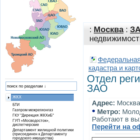
:
Москва
:
З
недвижимост
Федеральная 
кадастра и кар
Отдел реги
ЗАО
ЖКХ
Адрес:
Москва,
БТИ
•
Газпром межрегионгаз
Метро:
Моло
ГКУ "Дирекция ЖКХиБ"
Работают в в
ГУП «Мосводосток»,
диспетчерские
Перейти на о
Департамент жилищной политики
(присоединен к Департаменту
городского имущества)