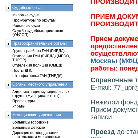
ПРОИЗВОДИТ
Судебные органы
ПРИЕМ ДОКУ
Мировые судьи
Прокуратуры по округам
ПРОИЗВОДИТ
Районные суды
Служба судебных приставов
(УФССП)
Прием докуме
Правоохранительные органы
предоставлен
Группы разбора ГАИ (ГИБДД)
осуществляю
Отделения ГАИ (ГИБДД) (МРЭО,
Москвы (МФЦ
ТНРЭР)
Отделения полиции (ОМВД)
работы: понед
Посты ДПС
Штрафстоянки ГАИ (ГИБДД)
Справочные 
Органы местного управления
E-mail: 77_upr@
Администрация муниципальных
округов (Муниципалитеты)
Нежилой фонд 
Префектуры
Управы
Прием докумен
Медицинские учреждения
записи
Больницы городские
Больницы детские
Проезд
до ста
Дирекция по координации
деятельности медицинских