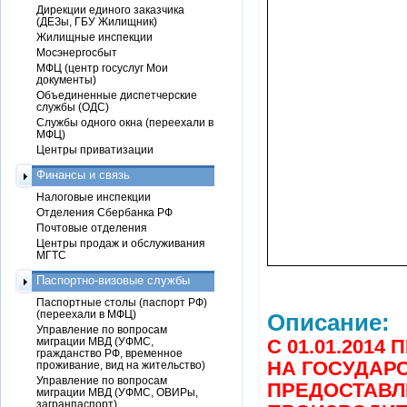
Дирекции единого заказчика
(ДЕЗы, ГБУ Жилищник)
Жилищные инспекции
Мосэнергосбыт
МФЦ (центр госуслуг Мои
документы)
Объединенные диспетчерские
службы (ОДС)
Службы одного окна (переехали в
МФЦ)
Центры приватизации
Финансы и связь
Налоговые инспекции
Отделения Сбербанка РФ
Почтовые отделения
Центры продаж и обслуживания
МГТС
Паспортно-визовые службы
Паспортные столы (паспорт РФ)
(переехали в МФЦ)
Описание:
Управление по вопросам
миграции МВД (УФМС,
С 01.01.201
гражданство РФ, временное
НА ГОСУДАР
проживание, вид на жительство)
Управление по вопросам
ПРЕДОСТАВЛ
миграции МВД (УФМС, ОВИРы,
загранпаспорт)