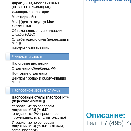
Дирекции единого заказчика
(ДЕЗы, ГБУ Жилищник)
Жилищные инспекции
Мосэнергосбыт
МФЦ (центр госуслуг Мои
документы)
Объединенные диспетчерские
службы (ОДС)
Службы одного окна (переехали в
МФЦ)
Центры приватизации
Финансы и связь
Налоговые инспекции
Отделения Сбербанка РФ
Почтовые отделения
Центры продаж и обслуживания
МГТС
Паспортно-визовые службы
Паспортные столы (паспорт РФ)
(переехали в МФЦ)
Управление по вопросам
миграции МВД (УФМС,
Описание:
гражданство РФ, временное
проживание, вид на жительство)
Тел. +7 (495) 7
Управление по вопросам
миграции МВД (УФМС, ОВИРы,
загранпаспорт)