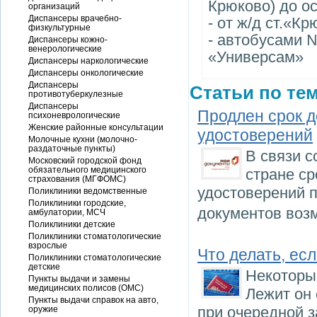
Крюково) до о
организаций
Диспансеры врачебно-
- от ж/д ст.«К
физкультурные
- автобусами № 
Диспансеры кожно-
венерологические
«Универсам»
Диспансеры наркологические
Диспансеры онкологические
Диспансеры
Статьи по тем
противотуберкулезные
Диспансеры
Продлен срок д
психоневрологические
Женские районные консультации
удостоверений
Молочные кухни (молочно-
раздаточные пункты)
В связи 
Московский городской фонд
обязательного медицинского
стране ср
страхования (МГФОМС)
удостоверений п
Поликлиники ведомственные
Поликлиники городские,
документов воз
амбулатории, МСЧ
Поликлиники детские
Поликлиники стоматологические
взрослые
Что делать, ес
Поликлиники стоматологические
детские
Некоторы
Пункты выдачи и замены
медицинских полисов (ОМС)
Лежит он 
Пункты выдачи справок на авто,
при очередной з
оружие