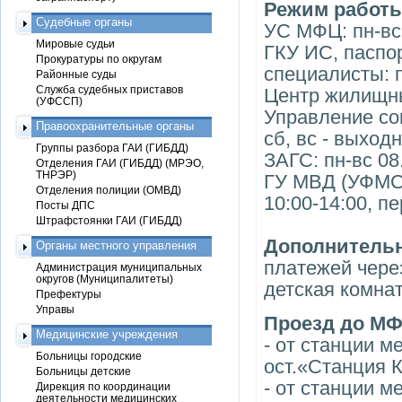
Режим работ
Судебные органы
УС МФЦ: пн-вс 
Мировые судьи
ГКУ ИС, паспо
Прокуратуры по округам
специалисты: п
Районные суды
Служба судебных приставов
Центр жилищны
(УФССП)
Управление соц
Правоохранительные органы
сб, вс - выход
Группы разбора ГАИ (ГИБДД)
ЗАГС: пн-вс 08
Отделения ГАИ (ГИБДД) (МРЭО,
ТНРЭР)
ГУ МВД (УФМС): 
Отделения полиции (ОМВД)
10:00-14:00, п
Посты ДПС
Штрафстоянки ГАИ (ГИБДД)
Дополнительн
Органы местного управления
платежей чере
Администрация муниципальных
округов (Муниципалитеты)
детская комнат
Префектуры
Управы
Проезд до МФ
Медицинские учреждения
- от станции м
Больницы городские
ост.«Станция 
Больницы детские
- от станции м
Дирекция по координации
деятельности медицинских