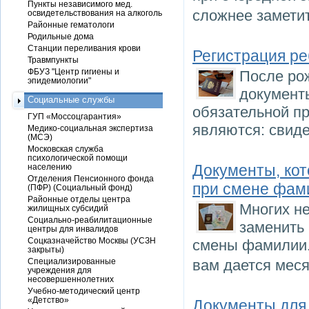
Пункты независимого мед.
сложнее заметит
освидетельствования на алкоголь
Районные гематологи
Родильные дома
Станции переливания крови
Регистрация ре
Травмпункты
ФБУЗ "Центр гигиены и
После ро
эпидемиологии"
документ
Социальные службы
обязательной п
ГУП «Моссоцгарантия»
являются: свиде
Медико-социальная экспертиза
(МСЭ)
Московская служба
психологической помощи
Документы, ко
населению
Отделения Пенсионного фонда
при смене фам
(ПФР) (Социальный фонд)
Районные отделы центра
Многих не
жилищных субсидий
Социально-реабилитационные
заменить
центры для инвалидов
Соцказначейство Москвы (УСЗН
смены фамилии.
закрыты)
Специализированные
вам дается мес
учреждения для
несовершеннолетних
Учебно-методический центр
«Детство»
Документы для