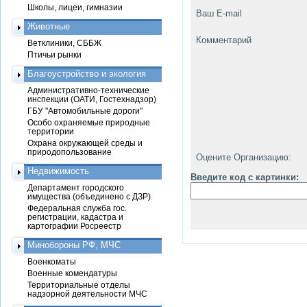
Школы, лицеи, гимназии
Ваш E-mail
Животные
Комментарий
Ветклиники, СББЖ
Птичьи рынки
Благоустройство и экология
Административно-технические
инспекции (ОАТИ, Гостехнадзор)
ГБУ "Автомобильные дороги"
Особо охраняемые природные
территории
Охрана окружающей среды и
природопользование
Оцените Организацию:
Недвижимость
Введите код с картинки:
Департамент городского
имущества (объединено с ДЗР)
Федеральная служба гос.
регистрации, кадастра и
картографии Росреестр
Минобороны РФ, МЧС
Военкоматы
Военные комендатуры
Территориальные отделы
надзорной деятельности МЧС