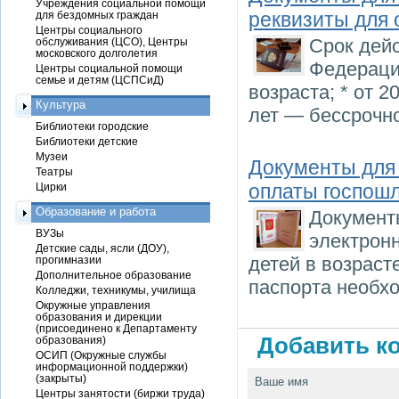
Учреждения социальной помощи
реквизиты для
для бездомных граждан
Центры социального
Срок дей
обслуживания (ЦСО), Центры
московского долголетия
Федерации
Центры социальной помощи
семье и детям (ЦСПСиД)
возраста; * от 2
Культура
лет — бессрочно
Библиотеки городские
Библиотеки детские
Музеи
Документы для
Театры
оплаты госпош
Цирки
Образование и работа
Документ
ВУЗы
электронн
Детские сады, ясли (ДОУ),
детей в возраст
прогимназии
Дополнительное образование
паспорта необх
Колледжи, техникумы, училища
Окружные управления
образования и дирекции
(присоединено к Департаменту
Добавить ко
образования)
ОСИП (Окружные службы
информационной поддержки)
(закрыты)
Ваше имя
Центры занятости (биржи труда)