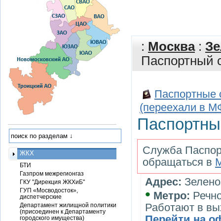
:
Москва
:
Зе
Паспортный 
Паспортные 
(переехали в М
Паспортны
Служба Паспор
ЖКХ
обращаться в
БТИ
Газпром межрегионгаз
Адрес:
Зеленог
ГКУ "Дирекция ЖКХиБ"
•
ГУП «Мосводосток»,
Метро:
Речно
диспетчерские
Работают в в
Департамент жилищной политики
(присоединен к Департаменту
Перейти на о
городского имущества)