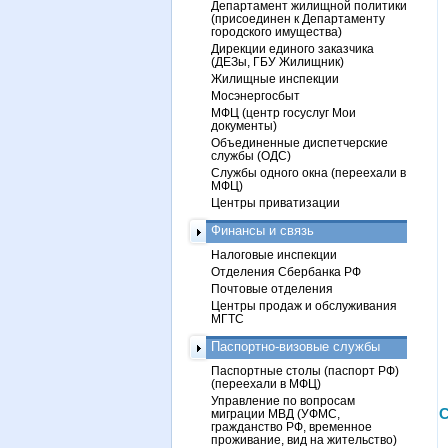
Департамент жилищной политики
(присоединен к Департаменту
городского имущества)
Дирекции единого заказчика
(ДЕЗы, ГБУ Жилищник)
Жилищные инспекции
Мосэнергосбыт
МФЦ (центр госуслуг Мои
документы)
Объединенные диспетчерские
службы (ОДС)
Службы одного окна (переехали в
МФЦ)
Центры приватизации
Финансы и связь
Налоговые инспекции
Отделения Сбербанка РФ
Почтовые отделения
Центры продаж и обслуживания
МГТС
Паспортно-визовые службы
Паспортные столы (паспорт РФ)
(переехали в МФЦ)
Управление по вопросам
С
миграции МВД (УФМС,
гражданство РФ, временное
проживание, вид на жительство)