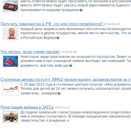
Шесть отметок можно будет проставить по желанию в российском 
вместо ИНН можно будет указать новый идентификатор Единого 
присваивается каждому гражданин�
Получить гражданство в РФ: что для этого потребуется?
2016-08-15
Каждый день людям в силу жизненных обстоятельств приходится
переезжать в другое государство, меняя место жительства. Что 
в Российскую Федера�
Что делать, если утерян паспорт
2016-02-26
Некоторые люди практически не пользуются паспортом. Лежит он
документами и при очередной замене выглядит как новенький. Т
документа, чем тем, кому удо�
Столичные центры госуслуг (МФЦ) начали выдачу загранпаспортов за с
С 25 мая 2015 года в столичных центрах госуслуг «Мои докумен
Теперь для детей до 14 лет можно получить загранпаспорт сроком 
заявителю - граждани�
Регистрация ребенка в ЗАГСе
2012-11-27
До подачи заявления о регистрации новорожденного родителям
имя и обоюдно согласовать. В порядке юридических оформлений
свидетельство о рождении, к