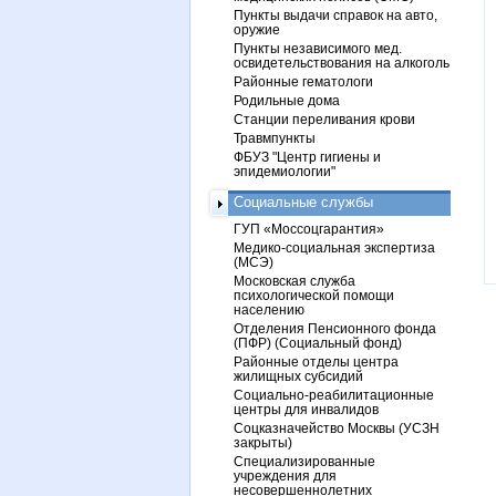
Пункты выдачи справок на авто,
оружие
Пункты независимого мед.
освидетельствования на алкоголь
Районные гематологи
Родильные дома
Станции переливания крови
Травмпункты
ФБУЗ "Центр гигиены и
эпидемиологии"
Социальные службы
ГУП «Моссоцгарантия»
Медико-социальная экспертиза
(МСЭ)
Московская служба
психологической помощи
населению
Отделения Пенсионного фонда
(ПФР) (Социальный фонд)
Районные отделы центра
жилищных субсидий
Социально-реабилитационные
центры для инвалидов
Соцказначейство Москвы (УСЗН
закрыты)
Специализированные
учреждения для
несовершеннолетних