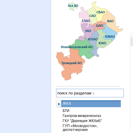
ЖКХ
БТИ
Газпром межрегионгаз
ГКУ "Дирекция ЖКХиБ"
ГУП «Мосводосток»,
диспетчерские