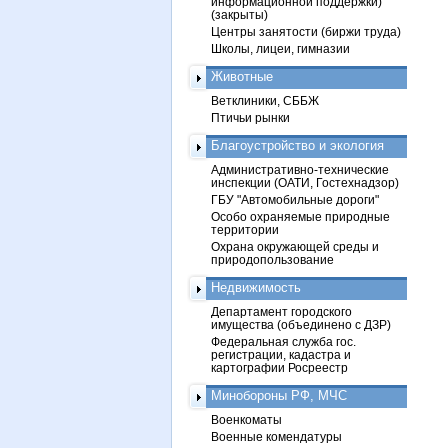
информационной поддержки)
(закрыты)
Центры занятости (биржи труда)
Школы, лицеи, гимназии
Животные
Ветклиники, СББЖ
Птичьи рынки
Благоустройство и экология
Административно-технические
инспекции (ОАТИ, Гостехнадзор)
ГБУ "Автомобильные дороги"
Особо охраняемые природные
территории
Охрана окружающей среды и
природопользование
Недвижимость
Департамент городского
имущества (объединено с ДЗР)
Федеральная служба гос.
регистрации, кадастра и
картографии Росреестр
Минобороны РФ, МЧС
Военкоматы
Военные комендатуры