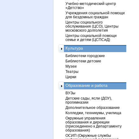
Учебно-методический центр
«Детство»
Учреждения социальной помощи
для бездомных граждан
Центры социального
обслуживания (ЦСО), Центры
московского долголетия
Центры социальной помощи
семье и детям (ЦСПСиД)
Культура
Библиотеки городские
Библиотеки детские
Музеи
Театры
Цирки
Образование и работа
ВУЗы
Детские сады, ясли (ДОУ),
прогимназии
Дополнительное образование
Колледжи, техникумы, училища
Окружные управления
образования и дирекции
(присоединено к Департаменту
образования)
ОСИП (Окружные службы