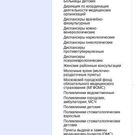
Больницы детские
Дирекция по координации
деятельности медицинских
организаций
Диспансеры врачебно-
физкультурные
Диспансеры кожно-
венерологические
Диспансеры наркологические
Диспансеры онкологические
Диспансеры
противотуберкулезные
Диспансеры
психоневрологические
Женские районные консультации
Молочные кухни (молочно-
раздаточные пункты)
Московский городской фонд
обязательного медицинского
страхования (МГФОМС)
Поликлиники ведомственные
Поликлиники городские,
амбулатории, МСЧ
Поликлиники детские
Поликлиники стоматологические
взрослые
Поликлиники стоматологические
детские
Пункты выдачи и замены
медицинских полисов (ОМС)