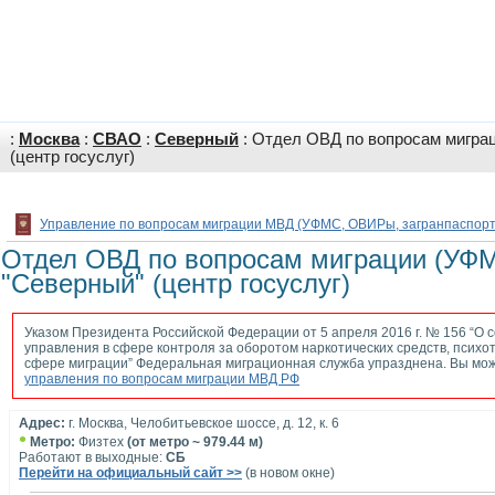
:
Москва
:
СВАО
:
Северный
: Отдел ОВД по вопросам мигра
(центр госуслуг)
Управление по вопросам миграции МВД (УФМС, ОВИРы, загранпаспорт
Отдел ОВД по вопросам миграции (УФ
"Северный" (центр госуслуг)
Указом Президента Российской Федерации от 5 апреля 2016 г. № 156 “О 
управления в сфере контроля за оборотом наркотических средств, психот
сфере миграции” Федеральная миграционная служба упразднена. Вы мо
управления по вопросам миграции МВД РФ
Адрес:
г. Москва, Челобитьевское шоссе, д. 12, к. 6
•
Метро:
Физтех
(от метро ~ 979.44 м)
Работают в выходные:
СБ
Перейти на официальный сайт >>
(в новом окне)