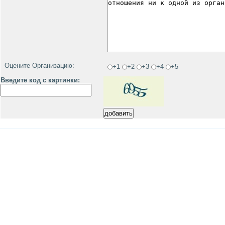
Оцените Организацию:
+1
+2
+3
+4
+5
Введите код с картинки: