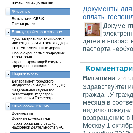
Школы, лицеи, гимназии
Документы для
Животные
оплаты госпош
Ветклиники, СББЖ
Птичьи рынки
Документ
Благоустройство и экология
электронн
Административно-технические
детей в возраст
инспекции (ОАТИ, Гостехнадзор)
паспорта необх
ГБУ "Автомобильные дороги"
Особо охраняемые природные
территории
Охрана окружающей среды и
природопользование
Комментари
Недвижимость
Виталина
2019-
Департамент городского
имущества (объединено с ДЗР)
Здравствуйте! и
Федеральная служба гос.
граждан.У граж
регистрации, кадастра и
картографии Росреестр
месяца в соотве
Минобороны РФ, МЧС
неделю покидал 
Военкоматы
возвращению в 
Военные комендатуры
Территориальные отделы
Москву 1 октябр
надзорной деятельности МЧС