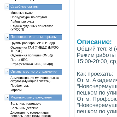
Судебные органы
Мировые судьи
Прокуратуры по округам
Районные суды
Служба судебных приставов
(УФССП)
Правоохранительные органы
Описание:
Группы разбора ГАИ (ГИБДД)
Общий тел: 8 (
Отделения ГАИ (ГИБДД) (МРЭО,
ТНРЭР)
Режим работы п
Отделения полиции (ОМВД)
Посты ДПС
15:00-20:00, ср
Штрафстоянки ГАИ (ГИБДД)
Органы местного управления
Как проехать:
Администрация муниципальных
От м. Академи
округов (Муниципалитеты)
"Новочеремушки
Префектуры
Управы
пешком по ули
Медицинские учреждения
От м. Профсою
Больницы городские
"Новочеремушки
Больницы детские
пешком по ули
Дирекция по координации
деятельности медицинских