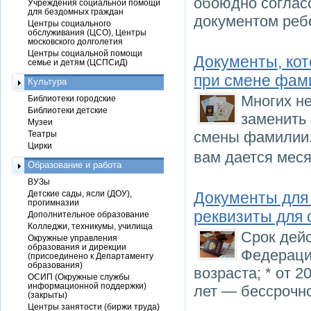
обоюдно соглас
Учреждения социальной помощи
для бездомных граждан
документом ребе
Центры социального
обслуживания (ЦСО), Центры
московского долголетия
Центры социальной помощи
Документы, ко
семье и детям (ЦСПСиД)
при смене фам
Культура
Многих не
Библиотеки городские
Библиотеки детские
заменить
Музеи
смены фамилии.
Театры
Цирки
вам дается мес
Образование и работа
ВУЗы
Детские сады, ясли (ДОУ),
Документы для
прогимназии
реквизиты для
Дополнительное образование
Колледжи, техникумы, училища
Срок дей
Окружные управления
образования и дирекции
Федерации
(присоединено к Департаменту
образования)
возраста; * от 2
ОСИП (Окружные службы
информационной поддержки)
лет — бессрочно
(закрыты)
Центры занятости (биржи труда)