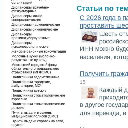
организаций
Статьи по тем
Диспансеры врачебно-
физкультурные
Диспансеры кожно-
С 2026 года в 
венерологические
проставить шес
Диспансеры наркологические
Диспансеры онкологические
Шесть от
Диспансеры
противотуберкулезные
российско
Диспансеры
психоневрологические
ИНН можно буде
Женские районные консультации
населения, кот
Молочные кухни (молочно-
раздаточные пункты)
Московский городской фонд
обязательного медицинского
Получить гражд
страхования (МГФОМС)
Поликлиники ведомственные
15
Поликлиники городские,
амбулатории, МСЧ
Каждый д
Поликлиники детские
Поликлиники стоматологические
приходит
взрослые
в другое госуда
Поликлиники стоматологические
детские
для переезда, 
Пункты выдачи и замены
медицинских полисов (ОМС)
Пункты выдачи справок на авто,
оружие