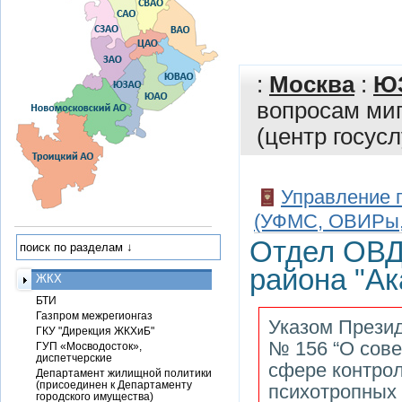
:
Москва
:
Ю
вопросам ми
(центр госусл
Управление 
(УФМС, ОВИРы, 
Отдел ОВД
района "Ак
ЖКХ
БТИ
Газпром межрегионгаз
Указом Презид
ГКУ "Дирекция ЖКХиБ"
№ 156 “О сове
ГУП «Мосводосток»,
диспетчерские
сфере контрол
Департамент жилищной политики
(присоединен к Департаменту
психотропных 
городского имущества)