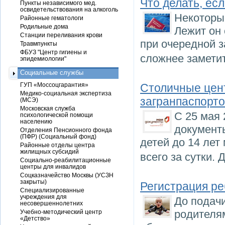
Что делать, ес
Пункты независимого мед.
освидетельствования на алкоголь
Некоторы
Районные гематологи
Родильные дома
Лежит он 
Станции переливания крови
при очередной з
Травмпункты
ФБУЗ "Центр гигиены и
сложнее заметит
эпидемиологии"
Социальные службы
ГУП «Моссоцгарантия»
Столичные цент
Медико-социальная экспертиза
загранпаспорто
(МСЭ)
Московская служба
С 25 мая 
психологической помощи
населению
документ
Отделения Пенсионного фонда
(ПФР) (Социальный фонд)
детей до 14 лет
Районные отделы центра
жилищных субсидий
всего за сутки.
Социально-реабилитационные
центры для инвалидов
Соцказначейство Москвы (УСЗН
закрыты)
Регистрация ре
Специализированные
учреждения для
До подач
несовершеннолетних
родителя
Учебно-методический центр
«Детство»