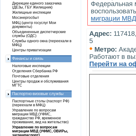
Федеральная 
Дирекции единого заказчика
(ДЕЗы, ГБУ Жилищник)
воспользоват
Жилищные инспекции
миграции МВ
Мосэнергосбыт
МФЦ (центр госуслуг Мои
документы)
Объединенные диспетчерские
Адрес:
117418,
службы (ОДС)
5
Службы одного окна (переехали в
МФЦ)
•
Метро:
Акад
Центры приватизации
Работают в в
Финансы и связь
Перейти на о
Налоговые инспекции
Отделения Сбербанка РФ
Почтовые отделения
Центры продаж и обслуживания
МГТС
Паспортно-визовые службы
Паспортные столы (паспорт РФ)
(переехали в МФЦ)
Управление по вопросам
миграции МВД (УФМС,
гражданство РФ, временное
проживание, вид на жительство)
Управление по вопросам
миграции МВД (УФМС, ОВИРы,
загранпаспорт)