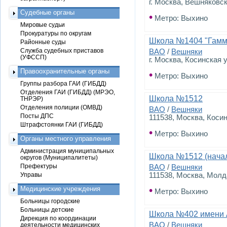
г. Москва, Вешняковск
Судебные органы
•
Метро: Выхино
Мировые судьи
Прокуратуры по округам
Школа №1404 "Гамм
Районные суды
Служба судебных приставов
ВАО
/
Вешняки
(УФССП)
г. Москва, Косинская у
Правоохранительные органы
•
Метро: Выхино
Группы разбора ГАИ (ГИБДД)
Отделения ГАИ (ГИБДД) (МРЭО,
Школа №1512
ТНРЭР)
Отделения полиции (ОМВД)
ВАО
/
Вешняки
Посты ДПС
111538, Москва, Коси
Штрафстоянки ГАИ (ГИБДД)
•
Метро: Выхино
Органы местного управления
Администрация муниципальных
Школа №1512 (нача
округов (Муниципалитеты)
Префектуры
ВАО
/
Вешняки
Управы
111538, Москва, Молд
•
Медицинские учреждения
Метро: Выхино
Больницы городские
Больницы детские
Школа №402 имени 
Дирекция по координации
ВАО
/
Вешняки
деятельности медицинских