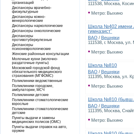
организаций
111538, Москва, Коси
Диспансеры врачебно-
•
физкультурные
Метро: Выхино
Диспансеры кожно-
венерологические
Диспансеры наркологические
Школа №402 имени 
Диспансеры онкологические
гимназист"
Диспансеры
ВАО
/
Вешняки
противотуберкулезные
111538, г. Москва, ул
Диспансеры
психоневрологические
•
Метро: Выхино
Женские районные консультации
Молочные кухни (молочно-
раздаточные пункты)
Школа №810
Московский городской фонд
ВАО
/
Вешняки
обязательного медицинского
страхования (МГФОМС)
111395, Москва, ул. К
Поликлиники ведомственные
•
Поликлиники городские,
Метро: Выхино
амбулатории, МСЧ
Поликлиники детские
Школа №810 (бывш.
Поликлиники стоматологические
взрослые
ВАО
/
Вешняки
Поликлиники стоматологические
111395, Москва, Снай
детские
Пункты выдачи и замены
•
Метро: Выхино
медицинских полисов (ОМС)
Пункты выдачи справок на авто,
оружие
Школа №810 (бывш.