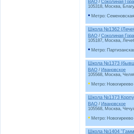
ВАО
/
Соколиная Гора
105318, Москва, Благ
•
Метро: Семеновска
Школа №1362 (Лечеб
ВАО
/
Соколиная Гора
105187, Москва, Лече
•
Метро: Партизанска
Школа №1373 (бывш
ВАО
/
Ивановское
105568, Москва, Челя
•
Метро: Новогиреево
Школа №1373 Корп
ВАО
/
Ивановское
105568, Москва, Чечу
•
Метро: Новогиреево
Школа №1404 "Гамм