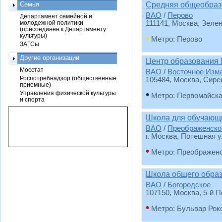
Семья
Средняя общеобраз
ВАО
/
Перово
Департамент семейной и
молодежной политики
111141, Москва, Зеле
(присоединен к Департаменту
культуры)
•
Метро: Перово
ЗАГСы
Другие организации
Центр образования
Мосстат
ВАО
/
Восточное Изм
Роспотребнадзор (общественные
105484, Москва, Сире
приемные)
•
Управления физической культуры
Метро: Первомайск
и спорта
Школа для обучающи
ВАО
/
Преображенско
г. Москва, Потешная ул
•
Метро: Преображен
Школа общего образ
ВАО
/
Богородское
107150, Москва, 5-й П
•
Метро: Бульвар Рок