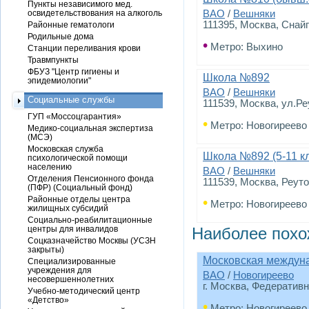
Пункты независимого мед.
освидетельствования на алкоголь
ВАО
/
Вешняки
111395, Москва, Снай
Районные гематологи
Родильные дома
•
Метро: Выхино
Станции переливания крови
Травмпункты
ФБУЗ "Центр гигиены и
Школа №892
эпидемиологии"
ВАО
/
Вешняки
Социальные службы
111539, Москва, ул.Ре
ГУП «Моссоцгарантия»
•
Метро: Новогиреево
Медико-социальная экспертиза
(МСЭ)
Московская служба
Школа №892 (5-11 к
психологической помощи
населению
ВАО
/
Вешняки
Отделения Пенсионного фонда
111539, Москва, Реут
(ПФР) (Социальный фонд)
Районные отделы центра
•
Метро: Новогиреево
жилищных субсидий
Социально-реабилитационные
центры для инвалидов
Наиболее похо
Соцказначейство Москвы (УСЗН
закрыты)
Московская междуна
Специализированные
учреждения для
ВАО
/
Новогиреево
несовершеннолетних
г. Москва, Федеративн
Учебно-методический центр
«Детство»
•
Метро: Новогиреево