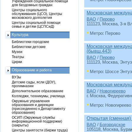
Учреждения социальной помощи
для бездомных граждан
Центры социального
Московская междуна
обслуживания (ЦСО), Центры
московского долголетия
ВАО
/
Перово
Центры социальной помощи
111123, Москва, 3-я В
семье и детям (ЦСПСиД)
•
Метро: Перово
Культура
Библиотеки городские
Московская междуна
Библиотеки детские
(бывш.443)
Музеи
Театры
ВАО
/
Перово
Цирки
111123, Москва, Энту
•
Образование и работа
Метро: Шоссе Энтуз
ВУЗы
Детские сады, ясли (ДОУ),
Московская междуна
прогимназии
ВАО
/
Новогиреево
Дополнительное образование
г. Москва, Федеративн
Колледжи, техникумы, училища
Окружные управления
•
образования и дирекции
Метро: Новогиреево
(присоединено к Департаменту
образования)
ОСИП (Окружные службы
Открытая (сменная
информационной поддержки)
ВАО
/
Богородское
(закрыты)
105118, Москва, Бурак
Центры занятости (биржи труда)