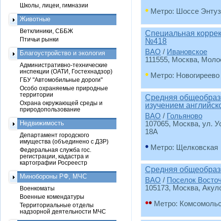
Школы, лицеи, гимназии
•
Метро: Шоссе Энтуз
Животные
Ветклиники, СББЖ
Специальная корре
Птичьи рынки
№418
ВАО
/
Ивановское
Благоустройство и экология
111555, Москва, Молос
Административно-технические
инспекции (ОАТИ, Гостехнадзор)
•
Метро: Новогиреево
ГБУ "Автомобильные дороги"
Особо охраняемые природные
территории
Средняя общеобраз
Охрана окружающей среды и
изучением английск
природопользование
ВАО
/
Гольяново
Недвижимость
107065, Москва, ул. У
18А
Департамент городского
имущества (объединено с ДЗР)
•
Метро: Щелковская
Федеральная служба гос.
регистрации, кадастра и
картографии Росреестр
Средняя общеобраз
Минобороны РФ, МЧС
ВАО
/
Поселок Восто
105173, Москва, Акуло
Военкоматы
Военные комендатуры
•
•
Метро: Комсомоль
Территориальные отделы
надзорной деятельности МЧС