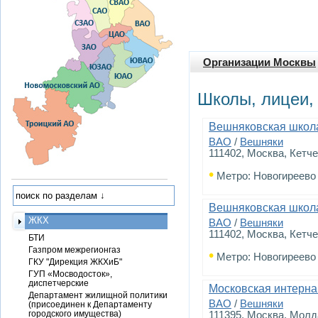
Организации Москвы
Школы, лицеи,
Вешняковская школа
ВАО
/
Вешняки
111402, Москва, Кетче
•
Метро: Новогиреево
Вешняковская школа
ЖКХ
ВАО
/
Вешняки
111402, Москва, Кетч
БТИ
Газпром межрегионгаз
•
Метро: Новогиреево
ГКУ "Дирекция ЖКХиБ"
ГУП «Мосводосток»,
диспетчерские
Московская интерна
Департамент жилищной политики
ВАО
/
Вешняки
(присоединен к Департаменту
городского имущества)
111395, Москва, Молд