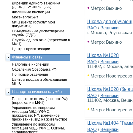
Дирекции единого заказчика
•
(ДЕЗы, ГБУ Жилищник)
Метро: Выхино
Жилищные инспекции
Мосэнергосбыт
Школа для обучающи
МФЦ (центр госуслуг Мои
документы)
ВАО
/
Вешняки
Объединенные диспетчерские
г. Москва, Реутовская 
службы (ОДС)
Службы одного окна (переехали в
•
Метро: Выхино
МФЦ)
Центры приватизации
Школа №1028
Финансы и связь
ВАО
/
Вешняки
Налоговые инспекции
111402, г. Москва, ал
Отделения Сбербанка РФ
•
Почтовые отделения
Метро: Новогиреево
Центры продаж и обслуживания
МГТС
Школа №1028 (бывш
Паспортно-визовые службы
ВАО
/
Вешняки
Паспортные столы (паспорт РФ)
111402, Москва, Вешн
(переехали в МФЦ)
Управление по вопросам
•
Метро: Новогиреево
миграции МВД (УФМС,
гражданство РФ, временное
проживание, вид на жительство)
Школа №1404 "Гамм
Управление по вопросам
миграции МВД (УФМС, ОВИРы,
ВАО
/
Вешняки
загранпаспорт)