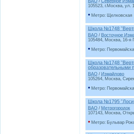
ВАО
/
Северное Изма
105523, г.Москва, ул. 
•
Метро: Щелковская
Школа №1748 "Верти
ВАО
/
Восточное Изм
105484, Москва, 16-я 
•
Метро: Первомайск
Школа №1748 "Верти
образовательными 
ВАО
/
Измайлово
105264, Москва, Сире
•
Метро: Первомайск
Школа №1795 "Лосин
ВАО
/
Метрогородок
107143, Москва, Откр
•
Метро: Бульвар Рок