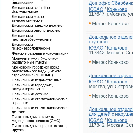
организаций
Доп.офис Сбербанк
Диспансеры врачебно-
ЮЗАО
/
Коньково
физкультурные
117647, г.Москва, у
Диспансеры кожно-
венерологические
•
Метро: Коньково
Диспансеры наркологические
Диспансеры онкологические
Диспансеры
Дошкольное отделе
противотуберкулезные
группой)
Диспансеры
ЮЗАО
/
Коньково
психоневрологические
117342, Москва, Ос
Женские районные консультации
Молочные кухни (молочно-
•
Метро: Коньково
раздаточные пункты)
Московский городской фонд
обязательного медицинского
страхования (МГФОМС)
Дошкольное отделе
Поликлиники ведомственные
ЮЗАО
/
Коньково
Поликлиники городские,
Москва, ул. Острови
амбулатории, МСЧ
Поликлиники детские
•
Метро: Коньково
Поликлиники стоматологические
взрослые
Поликлиники стоматологические
Дошкольное отделе
детские
для детей с наруше
Пункты выдачи и замены
ЮЗАО
/
Коньково
медицинских полисов (ОМС)
117342, Москва, Ост
Пункты выдачи справок на авто,
оружие