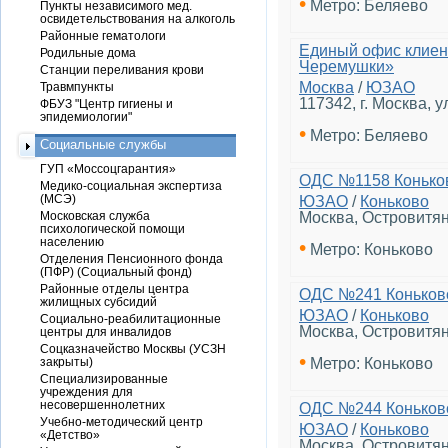
•
Метро: Беляево
Пункты независимого мед.
освидетельствования на алкоголь
Районные гематологи
Единый офис клиен
Родильные дома
Черемушки»
Станции переливания крови
Москва
/
ЮЗАО
Травмпункты
117342, г. Москва, 
ФБУЗ "Центр гигиены и
эпидемиологии"
•
Метро: Беляево
Социальные службы
ГУП «Моссоцгарантия»
ОДС №1158 Конько
Медико-социальная экспертиза
(МСЭ)
ЮЗАО
/
Коньково
Московская служба
Москва, Островитян
психологической помощи
населению
•
Метро: Коньково
Отделения Пенсионного фонда
(ПФР) (Социальный фонд)
Районные отделы центра
ОДС №241 Коньков
жилищных субсидий
ЮЗАО
/
Коньково
Социально-реабилитационные
Москва, Островитяно
центры для инвалидов
Соцказначейство Москвы (УСЗН
•
закрыты)
Метро: Коньково
Специализированные
учреждения для
несовершеннолетних
ОДС №244 Коньков
Учебно-методический центр
ЮЗАО
/
Коньково
«Детство»
Москва, Островитян