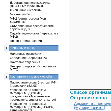
Дирекции единого заказчика
(ДЕЗы, ГБУ Жилищник)
Жилищные инспекции
Мосэнергосбыт
МФЦ (центр госуслуг Мои
документы)
Объединенные диспетчерские
службы (ОДС)
Службы одного окна (переехали в
МФЦ)
Центры приватизации
Финансы и связь
Налоговые инспекции
Отделения Сбербанка РФ
Почтовые отделения
Центры продаж и обслуживания
МГТС
Паспортно-визовые службы
Паспортные столы (паспорт РФ)
(переехали в МФЦ)
Управление по вопросам
Список организа
миграции МВД (УФМС,
гражданство РФ, временное
Островитянова
проживание, вид на жительство)
Администрация мун
Управление по вопросам
миграции МВД (УФМС, ОВИРы,
(Муниципалитет)
загранпаспорт)