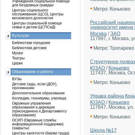
Учреждения социальной помощи
для бездомных граждан
•
Метро: Коньково
Центры социального
обслуживания (ЦСО), Центры
московского долголетия
Российский национ
Центры социальной помощи
университет имени 
семье и детям (ЦСПСиД)
Москва
/
ЗАО
Культура
117997, г. Москва, у
Библиотеки городские
•
Метро: Тропарево
Библиотеки детские
Музеи
Театры
Структурное подра
Цирки
ЮЗАО
/
Коньково
Образование и работа
117437, Москва, Ос
ВУЗы
•
Метро: Коньково
Детские сады, ясли (ДОУ),
прогимназии
Дополнительное образование
Управа района Кон
Колледжи, техникумы, училища
ЮЗАО
/
Коньково
Окружные управления
117647, Москва, ул
образования и дирекции
(присоединено к Департаменту
•
образования)
Метро: Коньково
ОСИП (Окружные службы
информационной поддержки)
(закрыты)
Школа №17
Центры занятости (биржи труда)