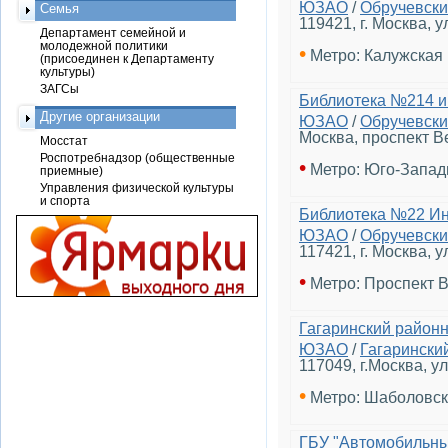
ЮЗАО
/
Обручевск
Семья
119421, г. Москва, у
Департамент семейной и
молодежной политики
•
Метро: Калужская
(присоединен к Департаменту
культуры)
ЗАГСы
Библиотека №214 и
Другие организации
ЮЗАО
/
Обручевск
Москва, проспект Ве
Мосстат
Роспотребнадзор (общественные
•
Метро: Юго-Запад
приемные)
Управления физической культуры
и спорта
Библиотека №22 Ин
ЮЗАО
/
Обручевск
117421, г. Москва, у
•
Метро: Проспект 
Гагаринский район
ЮЗАО
/
Гагарински
117049, г.Москва, ул
•
Метро: Шаболовс
ГБУ "Автомобильн