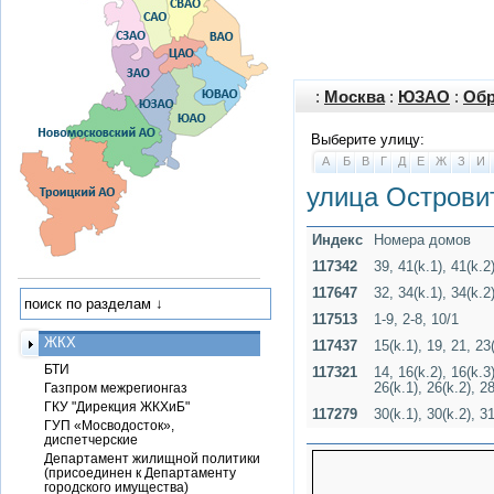
:
Москва
:
ЮЗАО
:
Обр
Выберите улицу:
А
Б
В
Г
Д
Е
Ж
З
И
улица Острови
Индекс
Номера домов
117342
39, 41(k.1), 41(k.2)
117647
32, 34(k.1), 34(k.2
117513
1-9, 2-8, 10/1
ЖКХ
117437
15(k.1), 19, 21, 23(
БТИ
117321
14, 16(k.2), 16(k.3)
26(k.1), 26(k.2), 28
Газпром межрегионгаз
ГКУ "Дирекция ЖКХиБ"
117279
30(k.1), 30(k.2), 3
ГУП «Мосводосток»,
диспетчерские
Департамент жилищной политики
(присоединен к Департаменту
городского имущества)