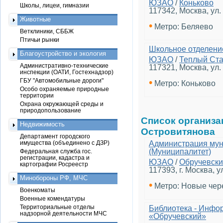
ЮЗАО
/
Коньково
Школы, лицеи, гимназии
117342, Москва, ул.
Животные
•
Метро: Беляево
Ветклиники, СББЖ
Птичьи рынки
Школьное отделени
Благоустройство и экология
ЮЗАО
/
Теплый Ст
Административно-технические
117321, Москва, ул.
инспекции (ОАТИ, Гостехнадзор)
•
ГБУ "Автомобильные дороги"
Метро: Коньково
Особо охраняемые природные
территории
Охрана окружающей среды и
природопользование
Список организ
Недвижимость
Островитянова
Департамент городского
имущества (объединено с ДЗР)
Администрация мун
(Муниципалитет)
Федеральная служба гос.
регистрации, кадастра и
ЮЗАО
/
Обручевск
картографии Росреестр
117393, г. Москва, у
Минобороны РФ, МЧС
•
Метро: Новые че
Военкоматы
Военные комендатуры
Территориальные отделы
Библиотека - Инфо
надзорной деятельности МЧС
«Обручевский»