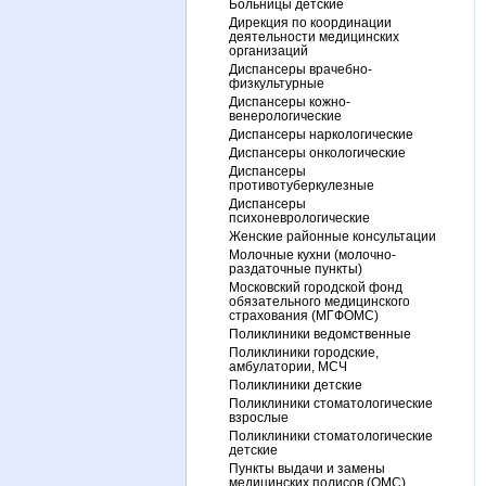
Больницы детские
Дирекция по координации
деятельности медицинских
организаций
Диспансеры врачебно-
физкультурные
Диспансеры кожно-
венерологические
Диспансеры наркологические
Диспансеры онкологические
Диспансеры
противотуберкулезные
Диспансеры
психоневрологические
Женские районные консультации
Молочные кухни (молочно-
раздаточные пункты)
Московский городской фонд
обязательного медицинского
страхования (МГФОМС)
Поликлиники ведомственные
Поликлиники городские,
амбулатории, МСЧ
Поликлиники детские
Поликлиники стоматологические
взрослые
Поликлиники стоматологические
детские
Пункты выдачи и замены
медицинских полисов (ОМС)