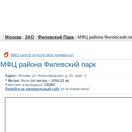
:
Москва
:
ЗАО
:
Филевский Парк
: МФЦ района Филевский п
МФЦ (центр госуслуг Мои документы)
МФЦ района Филевский парк
Адрес:
Москва, ул. Новозаводская, д. 25, корп. 1
•
Метро:
Фили
(от метро ~ 1054.22 м)
Работают в выходные:
СБ/ВС
Перейти на официальный сайт >>
(в новом окне)