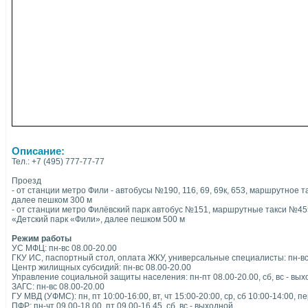
Описание:
Тел.: +7 (495) 777-77-77
Проезд
- от станции метро Фили - автобусы №190, 116, 69, 69к, 653, маршрутное
далее пешком 300 м
- от станции метро Филёвский парк автобус №151, маршрутные такси №455
«Детский парк «Фили», далее пешком 500 м
Режим работы
УС МФЦ: пн-вс 08.00-20.00
ГКУ ИС, паспортный стол, оплата ЖКУ, универсальные специалисты: пн-вс
Центр жилищных субсидий: пн-вс 08.00-20.00
Управление социальной защиты населения: пн-пт 08.00-20.00, сб, вс - вы
ЗАГС: пн-вс 08.00-20.00
ГУ МВД (УФМС): пн, пт 10:00-16:00, вт, чт 15:00-20:00, ср, сб 10:00-14:00, 
ПФР: пн-чт 09.00-18.00, пт 09.00-16.45, сб, вс - выходной