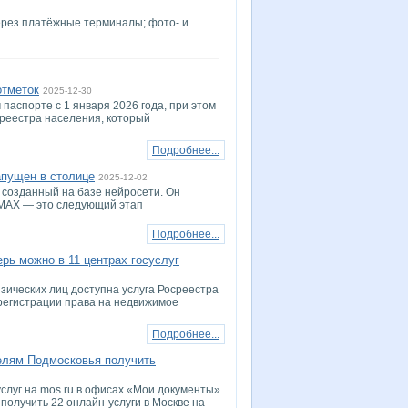
ерез платёжные терминалы; фото- и
отметок
2025-12-30
паспорте с 1 января 2026 года, при этом
реестра населения, который
Подробнее...
апущен в столице
2025-12-02
, созданный на базе нейросети. Он
 MAX — это следующий этап
Подробнее...
рь можно в 11 центрах госуслуг
зических лиц доступна услуга Росреестра
 регистрации права на недвижимое
Подробнее...
елям Подмосковья получить
услуг на mos.ru в офисах «Мои документы»
получить 22 онлайн-услуги в Москве на