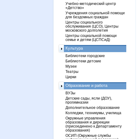
Учебно-методический центр
«Детство»
Учреждения социальной помощи
для бездомных граждан
Центры социального
обслуживания (ЦСО), Центры
московского долголетия
Центры социальной помощи
семье и детям (ЦСПСиД)
Культура
Библиотеки городские
Библиотеки детские
Музеи
Театры
Цирки
Образование и работа
ВУЗы
Детские сады, ясли (ДОУ),
прогимназии
Дополнительное образование
Колледжи, техникумы, училища
Окружные управления
образования и дирекции
(присоединено к Департаменту
образования)
ОСИП (Окружные службы