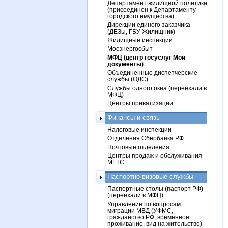
Департамент жилищной политики
(присоединен к Департаменту
городского имущества)
Дирекции единого заказчика
(ДЕЗы, ГБУ Жилищник)
Жилищные инспекции
Мосэнергосбыт
МФЦ (центр госуслуг Мои
документы)
Объединенные диспетчерские
службы (ОДС)
Службы одного окна (переехали в
МФЦ)
Центры приватизации
Финансы и связь
Налоговые инспекции
Отделения Сбербанка РФ
Почтовые отделения
Центры продаж и обслуживания
МГТС
Паспортно-визовые службы
Паспортные столы (паспорт РФ)
(переехали в МФЦ)
Управление по вопросам
миграции МВД (УФМС,
гражданство РФ, временное
проживание, вид на жительство)