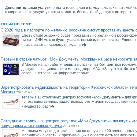
Дополнительные услуги:
оплата госпошлин и коммунальных платежей ч
копировальные услуги; детская комната; бесплатный доступ в интернет
татьи по теме:
С 2026 года в паспорте по желанию россияне смогут проставить шесть 
Шесть отметок можно будет проставить по желанию в российском 
вместо ИНН можно будет указать новый идентификатор Единого 
присваивается каждому гражданин�
Первый в стране чат-бот «Мои Документы Москвы» на базе нейросети з
В Москве начал работу первый в стране чат-бот центров госуслуг
доступен в национальном мессенджере MAX. «Запуск чат-бота в
совершенствования цифровых сервис
Зарегистрировать недвижимость на территории Херсонской области тепе
Москвы
2024-11-27
Теперь в 11 столичных центрах госуслуг «Мои Документы» для фи
по государственному кадастровому учету и/или государственной
имущество, расп�
Сотрудники столичных центров госуслуг «Мои Документы» помогут жит
популярные электронные услуги
2024-09-14
Москвичи могут подать заявления на получение 20 электронных 
Московской области. У проживающих в области есть возможность 