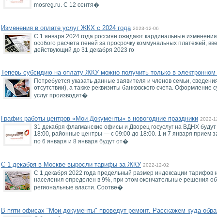
mosreg.ru. С 12 сентя�
Изменения в оплате услуг ЖКХ с 2024 года
2023-12-06
С 1 января 2024 года россиян ожидают кардинальные изменения 
особого расчёта пеней за просрочку коммунальных платежей, вве
действующий до 31 декабря 2023 го
Теперь субсидию на оплату ЖКУ можно получить только в электронном
Потребуется указать данные заявителя и членов семьи, сведени
отсутствии), а также реквизиты банковского счета. Оформление 
услуг производит�
График работы центров «Мои Документы» в новогодние праздники
2022-1
31 декабря флагманские офисы и Дворец госуслуг на ВДНХ будут
18:00, районные центры — с 09:00 до 18:00. 1 и 7 января прием 
по 6 января и 8 января будут от�
С 1 декабря в Москве выросли тарифы за ЖКУ
2022-12-02
С 1 декабря 2022 года предельный размер индексации тарифов 
населения определен в 9%, при этом окончательные решения о
региональные власти. Соотве�
В пяти офисах "Мои документы" проведут ремонт. Расскажем куда обра