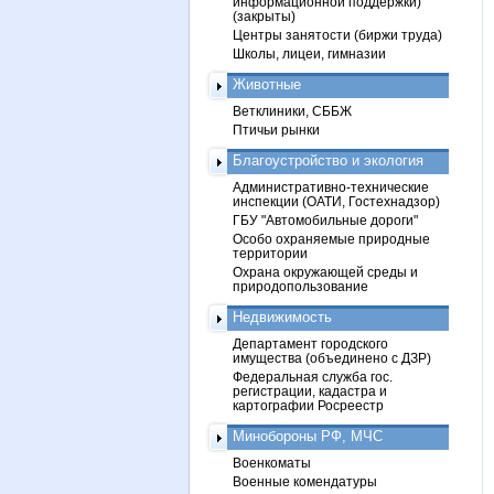
информационной поддержки)
(закрыты)
Центры занятости (биржи труда)
Школы, лицеи, гимназии
Животные
Ветклиники, СББЖ
Птичьи рынки
Благоустройство и экология
Административно-технические
инспекции (ОАТИ, Гостехнадзор)
ГБУ "Автомобильные дороги"
Особо охраняемые природные
территории
Охрана окружающей среды и
природопользование
Недвижимость
Департамент городского
имущества (объединено с ДЗР)
Федеральная служба гос.
регистрации, кадастра и
картографии Росреестр
Минобороны РФ, МЧС
Военкоматы
Военные комендатуры