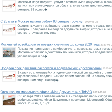
Москвичи могут получить услуги в офисах «Мои Документы» в об
записи, при этом сохранятся обязательные санитарно-эпидемио
центров. 88 офисо�
С 25 мая в Москве начали работу 88 центров госуслуг
2020-05-25
Оформить услугу и забрать готовые документы можно только по
центрах. Если ранее вы подали документы в офис, который еще з
соответствующем ему откр
Москвичей освободили от поверки счетчиков до конца 2020 года
2020-05-
Показания принимают с приборов учета, поверка которых истекл
Мосжилинспекцию о действиях мошенников, которые предлагают 
управляющие и ре�
Продлен срок действия паспортов и водительских удостоверений
2020-05
В связи со сложившейся эпидемиологической ситуацией в стране
удостоверений продлен. Сейчас прием заявлений на замену этих
электронном виде. Паспор�
Организация мобильного офиса «Мои Документы» в ТиНАО
2019-11-09
С 6 ноября 2019 г. жители нового ЖК «Саларьево парк» смогут по
мобильном офисе «Мои Документы» поселения Московский. Офис
шоссе, 23-й км, д. 1 (ст