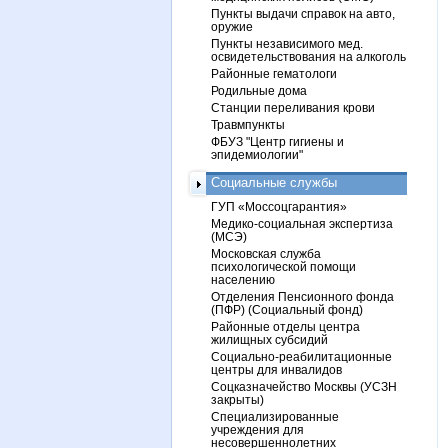
Пункты выдачи справок на авто,
оружие
Пункты независимого мед.
освидетельствования на алкоголь
Районные гематологи
Родильные дома
Станции переливания крови
Травмпункты
ФБУЗ "Центр гигиены и
эпидемиологии"
Социальные службы
ГУП «Моссоцгарантия»
Медико-социальная экспертиза
(МСЭ)
Московская служба
психологической помощи
населению
Отделения Пенсионного фонда
(ПФР) (Социальный фонд)
Районные отделы центра
жилищных субсидий
Социально-реабилитационные
центры для инвалидов
Соцказначейство Москвы (УСЗН
закрыты)
Специализированные
учреждения для
несовершеннолетних