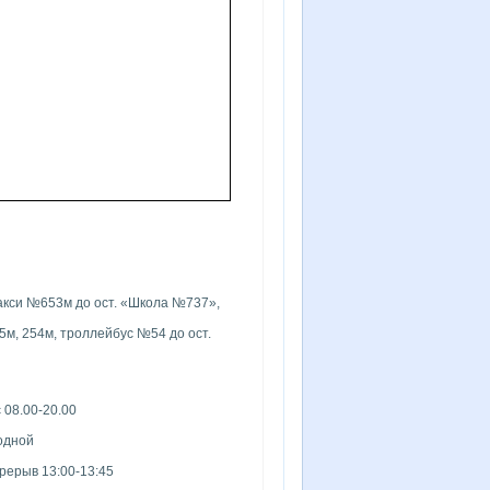
 такси №653м до ост. «Школа №737»,
м, 254м, троллейбус №54 до ост.
 08.00-20.00
ходной
перерыв 13:00-13:45