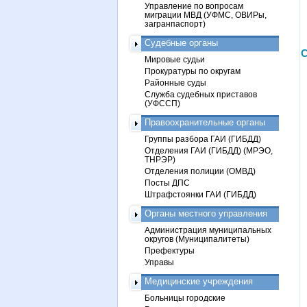
Управление по вопросам
миграции МВД (УФМС, ОВИРы,
загранпаспорт)
Судебные органы
С
Мировые судьи
Прокуратуры по округам
Районные суды
Служба судебных приставов
(УФССП)
Правоохранительные органы
Группы разбора ГАИ (ГИБДД)
Отделения ГАИ (ГИБДД) (МРЭО,
ТНРЭР)
Отделения полиции (ОМВД)
Посты ДПС
Штрафстоянки ГАИ (ГИБДД)
Органы местного управления
Администрация муниципальных
округов (Муниципалитеты)
Префектуры
Управы
Медицинские учреждения
Больницы городские