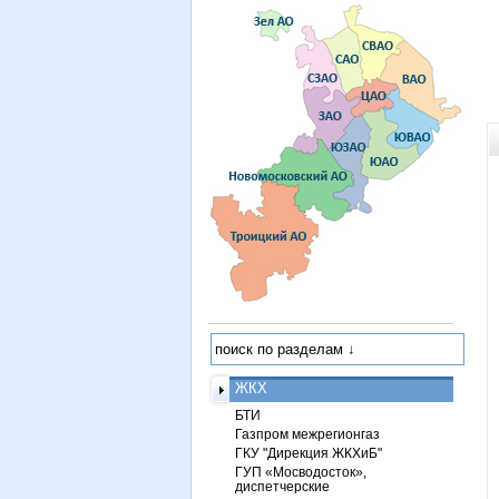
ЖКХ
БТИ
Газпром межрегионгаз
ГКУ "Дирекция ЖКХиБ"
ГУП «Мосводосток»,
диспетчерские