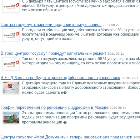
С 6 декабря пять центров госуслуг временно закроются в связи 
офисов. 98% услуг в центрах «Мои Документы» предоставляются
есть можно обратитьс
Центры госуслуг отменили предварительную запись
2021-08-22
Благодаря стабилизации эпидобстановки в Москве с 20 августа в
посетителей в обычном режиме. Жители, которые уже оформили
услуги, могут прийти к назнач
В трех центрах госуслуг проведут капитальный ремонт
2021-05-11
Три центра госуслуг закрылись на ремонт. 98 % услуг в центрах
экстерриториальному принципу, то есть можно обратиться в люб
В ЕПД больше не будет строчки «Добровольное страхование»
2020-12-21
С декабря текущего года из Единых платежных документов горож
страховых взносов за оплату добровольного страхования. Взнос 
можно будет сделать н�
График переселения по реновации с адресами в Москве
2020-08-16
Этапы программы реновации 1 этап реализации программы рено
годах 2 этап реализации программы реновации будет осуществля
программы реновации �
Центры госуслуг «Мои Документы» теперь работают без предзаписи
202