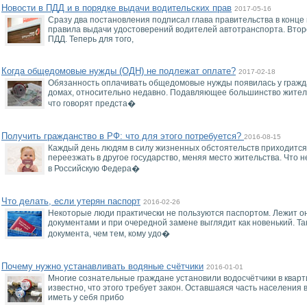
Новости в ПДД и в порядке выдачи водительских прав
2017-05-16
Сразу два постановления подписал глава правительства в конце
правила выдачи удостоверений водителей автотранспорта. Втор
ПДД. Теперь для того,
Когда общедомовые нужды (ОДН) не подлежат оплате?
2017-02-18
Обязанность оплачивать общедомовые нужды появилась у гражд
домах, относительно недавно. Подавляющее большинство жителе
что говорят предста�
Получить гражданство в РФ: что для этого потребуется?
2016-08-15
Каждый день людям в силу жизненных обстоятельств приходится
переезжать в другое государство, меняя место жительства. Что 
в Российскую Федера�
Что делать, если утерян паспорт
2016-02-26
Некоторые люди практически не пользуются паспортом. Лежит он
документами и при очередной замене выглядит как новенький. Т
документа, чем тем, кому удо�
Почему нужно устанавливать водяные счётчики
2016-01-01
Многие сознательные граждане установили водосчётчики в квартир
известно, что этого требует закон. Оставшаяся часть населени
иметь у себя прибо