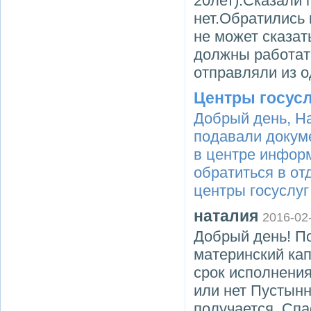
20лет).Сказали 
нет.Обратились
не может сказат
должны работат
отправляли из о
Центры госус
Добрый день, На
подавали докуме
в центре инфор
обратиться в о
центры госуслуг
наталия
2016-02
Добрый день! П
материнский кап
срок исполнения
или нет Пустынн
получается. Спа