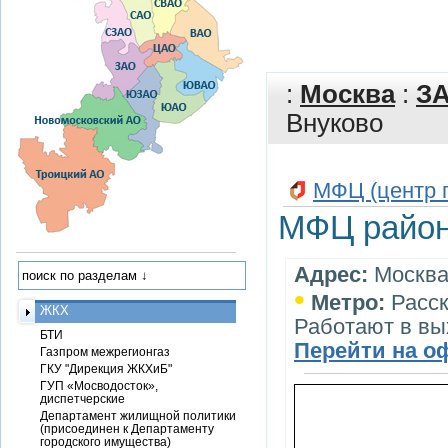
:
Москва
:
З
Внуково
МФЦ (центр 
МФЦ район
Адрес:
Москва,
•
Метро:
Расск
ЖКХ
Работают в в
БТИ
Перейти на о
Газпром межрегионгаз
ГКУ "Дирекция ЖКХиБ"
ГУП «Мосводосток»,
диспетчерские
Департамент жилищной политики
(присоединен к Департаменту
городского имущества)