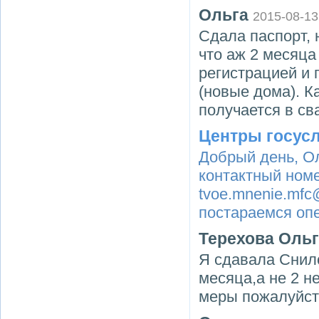
Ольга
2015-08-13
Сдала паспорт, 
что аж 2 месяца
регистрацией и 
(новые дома). К
получается в св
Центры госус
Добрый день, О
контактный номе
tvoe.mnenie.mfc
постараемся оп
Терехова Оль
Я сдавала Снилс
месяца,а не 2 не
меры пожалуйста!