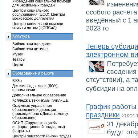
Учреждения социальной помощи
изменения
для бездомных граждан
Центры социального
особого расчёта
обслуживания (ЦСО), Центры
московского долголетия
введённый с 1 а
Центры социальной помощи
2023 го
семье и детям (ЦСПСиД)
Культура
Библиотеки городские
Теперь субсиди
Библиотеки детские
электронном в
Музеи
Театры
Потребует
Цирки
сведения
Образование и работа
отсутствии), а 
ВУЗы
Детские сады, ясли (ДОУ),
субсидии на оп
прогимназии
Дополнительное образование
Колледжи, техникумы, училища
График работы
Окружные управления
образования и дирекции
праздники
(присоединено к Департаменту
2022-
образования)
31 декаб
ОСИП (Окружные службы
информационной поддержки)
будут отк
(закрыты)
Центры занятости (биржи труда)