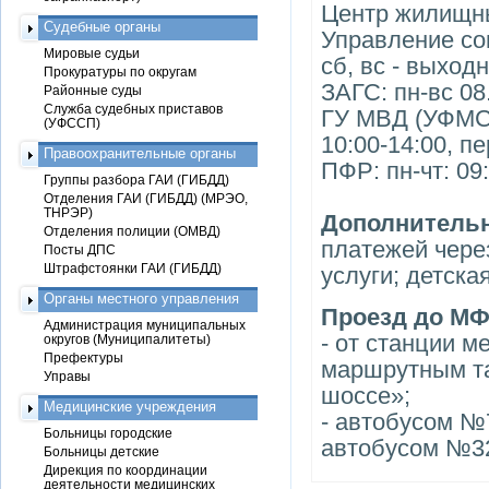
Центр жилищны
Судебные органы
Управление соц
Мировые судьи
сб, вс - выход
Прокуратуры по округам
ЗАГС: пн-вс 08
Районные суды
Служба судебных приставов
ГУ МВД (УФМС): 
(УФССП)
10:00-14:00, п
Правоохранительные органы
ПФР: пн-чт: 09:
Группы разбора ГАИ (ГИБДД)
Отделения ГАИ (ГИБДД) (МРЭО,
ТНРЭР)
Дополнительн
Отделения полиции (ОМВД)
платежей чере
Посты ДПС
Штрафстоянки ГАИ (ГИБДД)
услуги; детска
Органы местного управления
Проезд до М
Администрация муниципальных
- от станции 
округов (Муниципалитеты)
Префектуры
маршрутным та
Управы
шоссе»;
Медицинские учреждения
- автобусом №
Больницы городские
автобусом №32
Больницы детские
Дирекция по координации
деятельности медицинских