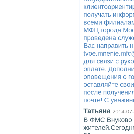
клиентоориентир
получать инфор
всеми филиалам
МФЦ города Моск
проведена служ
Вас направить н
tvoe.mnenie.mf
для связи с рук
оплате. Дополн
оповещения о го
оставляйте свои
после получени
почте! С уваже
Татьяна
2014-07
В ФМС Внуково 
жителей.Сегодня