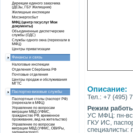
Дирекции единого заказчика
(ДЕЗы, ГБУ Жилищник)
Жилищные инспекции
Мосэнергосбыт
МФЦ (центр госуслуг Мои
документы)
Объединенные диспетчерские
службы (ОДС)
Службы одного окна (переехали в
МФЦ)
Центры приватизации
Финансы и связь
Налоговые инспекции
Отделения Сбербанка РФ
Почтовые отделения
Центры продаж и обслуживания
МГТС
Описание:
Паспортно-визовые службы
Тел.: +7 (495) 
Паспортные столы (паспорт РФ)
(переехали в МФЦ)
Режим работ
Управление по вопросам
миграции МВД (УФМС,
УС МФЦ: пн-вс 
гражданство РФ, временное
проживание, вид на жительство)
ГКУ ИС, паспо
Управление по вопросам
специалисты: п
миграции МВД (УФМС, ОВИРы,
загранпаспорт)