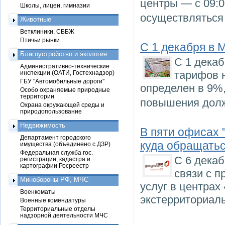
центры — с 09:0
Школы, лицеи, гимназии
осуществляться 
Животные
Ветклиники, СББЖ
Птичьи рынки
С 1 декабря в
Благоустройство и экология
С 1 дека
Административно-технические
тарифов 
инспекции (ОАТИ, Гостехнадзор)
ГБУ "Автомобильные дороги"
определен в 9%
Особо охраняемые природные
территории
повышения долж
Охрана окружающей среды и
природопользование
Недвижимость
В пяти офисах 
Департамент городского
куда обращатьс
имущества (объединено с ДЗР)
Федеральная служба гос.
С 6 декаб
регистрации, кадастра и
картографии Росреестр
связи с 
Минобороны РФ, МЧС
услуг в центра
Военкоматы
экстерриториаль
Военные комендатуры
Территориальные отделы
надзорной деятельности МЧС