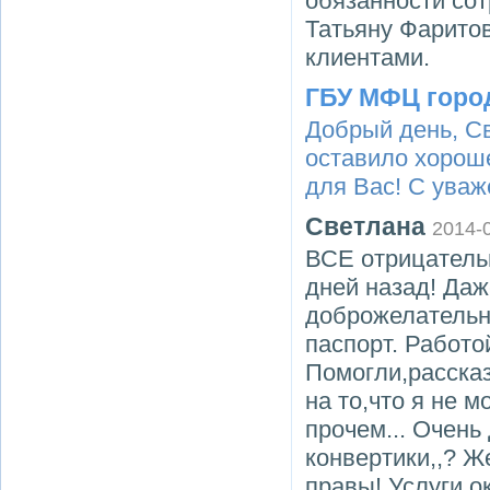
обязанности со
Татьяну Фаритов
клиентами.
ГБУ МФЦ горо
Добрый день, С
оставило хорош
для Вас! С ува
Светлана
2014-
ВСЕ отрицатель
дней назад! Даж
доброжелательн
паспорт. Работо
Помогли,рассказ
на то,что я не м
прочем... Очень
конвертики,,? Ж
правы! Услуги о