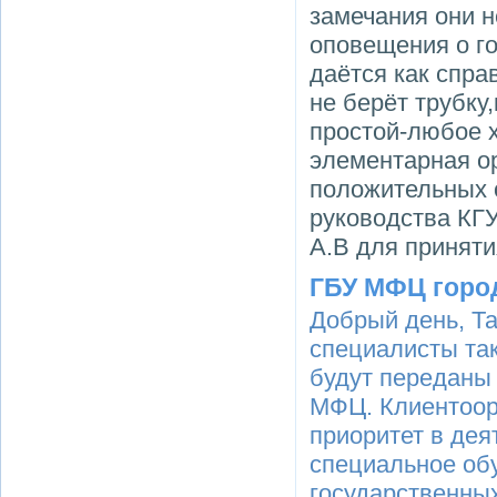
замечания они н
оповещения о го
даётся как спра
не берёт трубку
простой-любое х
элементарная ор
положительных 
руководства КГ
А.В для приняти
ГБУ МФЦ горо
Добрый день, Т
специалисты так
будут переданы 
МФЦ. Клиентоор
приоритет в де
специальное обу
государственных