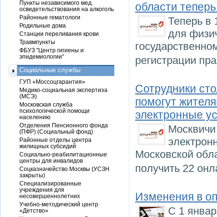
Пункты независимого мед.
области теперь
освидетельствования на алкоголь
Районные гематологи
Теперь в 
Родильные дома
для физич
Станции переливания крови
Травмпункты
государственном
ФБУЗ "Центр гигиены и
эпидемиологии"
регистрации пр
Социальные службы
ГУП «Моссоцгарантия»
Сотрудники ст
Медико-социальная экспертиза
(МСЭ)
помогут жител
Московская служба
психологической помощи
электронные ус
населению
Отделения Пенсионного фонда
Москвичи 
(ПФР) (Социальный фонд)
электронн
Районные отделы центра
жилищных субсидий
Московской обл
Социально-реабилитационные
центры для инвалидов
получить 22 онл
Соцказначейство Москвы (УСЗН
закрыты)
Специализированные
учреждения для
Изменения в оп
несовершеннолетних
Учебно-методический центр
С 1 янва
«Детство»