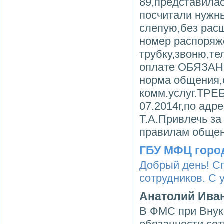
89,представилас
посчитали нужн
слепую,без рас
номер распоряж
трубку,звоню,те
оплате ОБЯЗАН
норма общения,
комм.услуг.ТР
07.2014г,по адр
Т.А.Привлечь за
правилам общен
ГБУ МФЦ горо
Добрый день! С
сотрудников. С
Анатолий Ива
В ФМС при Внук