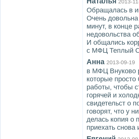
Наталья
2013-11
Обращалась в и
Очень довольна 
минут, в конце 
недовольства о
И общались кор
с МФЦ Теплый Ст
Анна
2013-09-19
в МФЦ Внуково 
которые просто 
работы, чтобы с
горячей и холо
свидетельст о п
говорят, что у н
делась копия о 
приехать снова 
Евгений