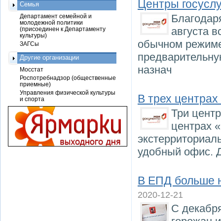
Центры госуслу
Семья
Благодаря
Департамент семейной и
молодежной политики
августа в
(присоединен к Департаменту
культуры)
обычном режиме
ЗАГСы
предварительную
Другие организации
назнач
Мосстат
Роспотребнадзор (общественные
приемные)
Управления физической культуры
В трех центрах
и спорта
Три центр
центрах 
экстерриториаль
удобный офис. Д
В ЕПД больше н
2020-12-21
С декабр