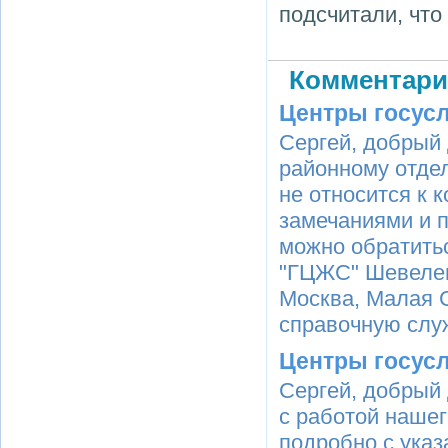
подсчитали, что
Комментари
Центры госус
Сергей, добрый
районному отде
не относится к 
замечаниями и 
можно обратитьс
"ГЦЖС" Шевелев
Москва, Малая Су
справочную служ
Центры госус
Сергей, добрый 
с работой нашег
подробно с ука