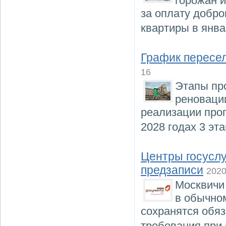
горожан и
за оплату добро
квартиры в янва
График пересел
16
Этапы пр
реновации
реализации про
2028 годах 3 э
Центры госуслу
предзаписи
2020
Москвичи
в обычном
сохранятся обя
требования при