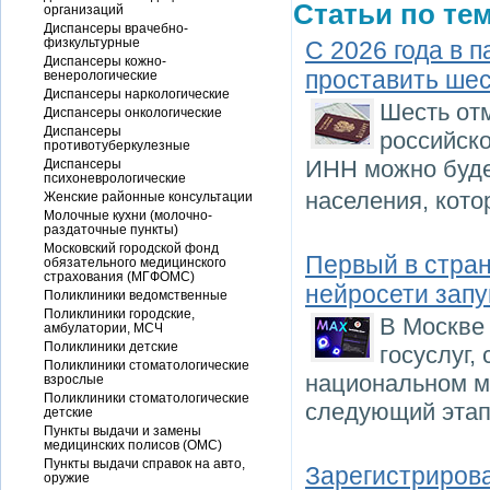
Статьи по тем
организаций
Диспансеры врачебно-
физкультурные
С 2026 года в 
Диспансеры кожно-
проставить шес
венерологические
Диспансеры наркологические
Шесть от
Диспансеры онкологические
Диспансеры
российско
противотуберкулезные
ИНН можно буде
Диспансеры
психоневрологические
населения, кот
Женские районные консультации
Молочные кухни (молочно-
раздаточные пункты)
Московский городской фонд
Первый в стран
обязательного медицинского
страхования (МГФОМС)
нейросети запу
Поликлиники ведомственные
Поликлиники городские,
В Москве 
амбулатории, МСЧ
Поликлиники детские
госуслуг,
Поликлиники стоматологические
национальном м
взрослые
Поликлиники стоматологические
следующий этап
детские
Пункты выдачи и замены
медицинских полисов (ОМС)
Пункты выдачи справок на авто,
Зарегистриров
оружие