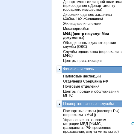
Департамент жилищной политики
(присоединен к Департаменту
городского имущества)
Дирекции единого заказчика
(ДЕЗы, ГБУ Жилищник)
Жилищные инспекции
Мосэнергосбыт
МФЦ (центр госуслуг Мои
документы)
Объединенные диспетчерские
службы (ОДС)
Службы одного окна (переехали в
МФЦ)
Центры приватизации
Финансы и связь
Налоговые инспекции
Отделения Сбербанка РФ
Почтовые отделения
Центры продаж и обслуживания
МГТС
Паспортно-визовые службы
Паспортные столы (паспорт РФ)
(переехали в МФЦ)
Управление по вопросам
С
миграции МВД (УФМС,
гражданство РФ, временное
проживание, вид на жительство)