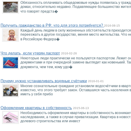
Обязанность оплачивать общедомовые нужды появилась у гражд
домах, относительно недавно. Подавляющее большинство жителе
что говорят предста�
Получить гражданство в РФ: что для этого потребуется?
2016-08-15
Каждый день людям в силу жизненных обстоятельств приходится
переезжать в другое государство, меняя место жительства. Что 
в Российскую Федера�
Что делать, если утерян паспорт
2016-02-26
Некоторые люди практически не пользуются паспортом. Лежит он
документами и при очередной замене выглядит как новенький. Т
документа, чем тем, кому удо�
Почему нужно устанавливать водяные счётчики
2016-01-01
Многие сознательные граждане установили водосчётчики в квартир
известно, что этого требует закон. Оставшаяся часть населени
иметь у себя прибо
Оформление квартиры в собственность
2015-06-13
Необходимость оформления квартиры в собственность возникае
наследовании, а также в случае приватизации. Квартира в новос
долевого строительства или инвест