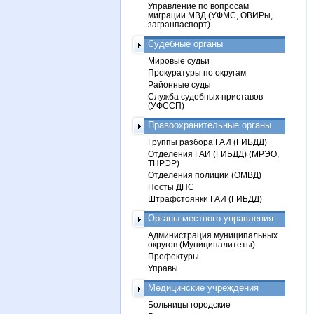
Управление по вопросам
миграции МВД (УФМС, ОВИРы,
загранпаспорт)
Судебные органы
Мировые судьи
Прокуратуры по округам
Районные суды
Служба судебных приставов
(УФССП)
Правоохранительные органы
Группы разбора ГАИ (ГИБДД)
Отделения ГАИ (ГИБДД) (МРЭО,
ТНРЭР)
Отделения полиции (ОМВД)
Посты ДПС
Штрафстоянки ГАИ (ГИБДД)
Органы местного управления
Администрация муниципальных
округов (Муниципалитеты)
Префектуры
Управы
Медицинские учреждения
Больницы городские