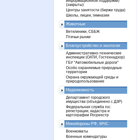
информационной поддержки)
(закрыты)
Центры занятости (биржи труда)
Школы, лицеи, гимназии
Животные
Ветклиники, СББЖ
Птичьи рынки
Благоустройство и экология
Административно-технические
инспекции (ОАТИ, Гостехнадзор)
ГБУ "Автомобильные дороги"
Особо охраняемые природные
территории
Охрана окружающей среды и
природопользование
Недвижимость
Департамент городского
имущества (объединено с ДЗР)
Федеральная служба гос.
регистрации, кадастра и
картографии Росреестр
Минобороны РФ, МЧС
Военкоматы
Военные комендатуры