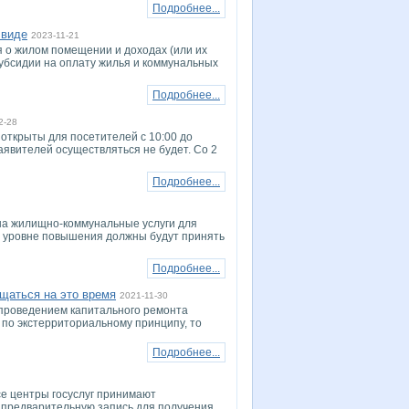
Подробнее...
 виде
2023-11-21
я о жилом помещении и доходах (или их
субсидии на оплату жилья и коммунальных
Подробнее...
2-28
 открыты для посетителей с 10:00 до
заявителей осуществляться не будет. Со 2
Подробнее...
на жилищно-коммунальные услуги для
б уровне повышения должны будут принять
Подробнее...
щаться на это время
2021-11-30
с проведением капитального ремонта
 по экстерриториальному принципу, то
Подробнее...
се центры госуслуг принимают
 предварительную запись для получения