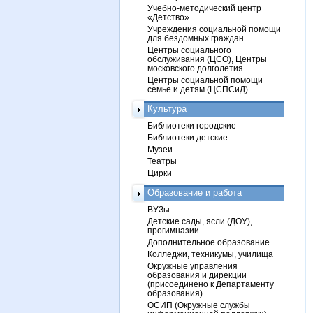
Учебно-методический центр
«Детство»
Учреждения социальной помощи
для бездомных граждан
Центры социального
обслуживания (ЦСО), Центры
московского долголетия
Центры социальной помощи
семье и детям (ЦСПСиД)
Культура
Библиотеки городские
Библиотеки детские
Музеи
Театры
Цирки
Образование и работа
ВУЗы
Детские сады, ясли (ДОУ),
прогимназии
Дополнительное образование
Колледжи, техникумы, училища
Окружные управления
образования и дирекции
(присоединено к Департаменту
образования)
ОСИП (Окружные службы