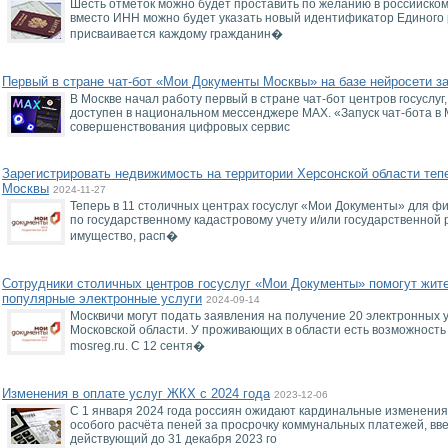
Шесть отметок можно будет проставить по желанию в российском 
вместо ИНН можно будет указать новый идентификатор Единого 
присваивается каждому гражданин�
Первый в стране чат-бот «Мои Документы Москвы» на базе нейросети з
В Москве начал работу первый в стране чат-бот центров госуслуг
доступен в национальном мессенджере MAX. «Запуск чат-бота в
совершенствования цифровых сервис
Зарегистрировать недвижимость на территории Херсонской области тепе
Москвы
2024-11-27
Теперь в 11 столичных центрах госуслуг «Мои Документы» для фи
по государственному кадастровому учету и/или государственной
имущество, расп�
Сотрудники столичных центров госуслуг «Мои Документы» помогут жит
популярные электронные услуги
2024-09-14
Москвичи могут подать заявления на получение 20 электронных 
Московской области. У проживающих в области есть возможность 
mosreg.ru. С 12 сентя�
Изменения в оплате услуг ЖКХ с 2024 года
2023-12-06
С 1 января 2024 года россиян ожидают кардинальные изменения 
особого расчёта пеней за просрочку коммунальных платежей, вве
действующий до 31 декабря 2023 го