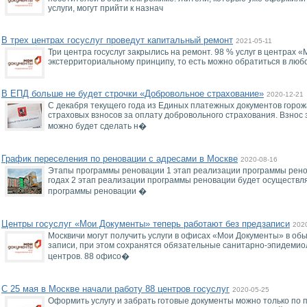
услуги, могут прийти к назнач
В трех центрах госуслуг проведут капитальный ремонт
2021-05-11
Три центра госуслуг закрылись на ремонт. 98 % услуг в центрах
экстерриториальному принципу, то есть можно обратиться в люб
В ЕПД больше не будет строчки «Добровольное страхование»
2020-12-21
С декабря текущего года из Единых платежных документов горож
страховых взносов за оплату добровольного страхования. Взнос 
можно будет сделать н�
График переселения по реновации с адресами в Москве
2020-08-16
Этапы программы реновации 1 этап реализации программы рено
годах 2 этап реализации программы реновации будет осуществля
программы реновации �
Центры госуслуг «Мои Документы» теперь работают без предзаписи
202
Москвичи могут получить услуги в офисах «Мои Документы» в об
записи, при этом сохранятся обязательные санитарно-эпидемио
центров. 88 офисо�
С 25 мая в Москве начали работу 88 центров госуслуг
2020-05-25
Оформить услугу и забрать готовые документы можно только по