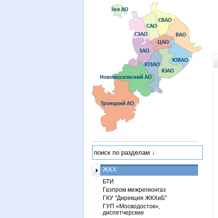
ЖКХ
БТИ
Газпром межрегионгаз
ГКУ "Дирекция ЖКХиБ"
ГУП «Мосводосток»,
диспетчерские