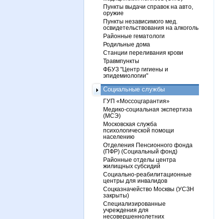
Пункты выдачи справок на авто,
оружие
Пункты независимого мед.
освидетельствования на алкоголь
Районные гематологи
Родильные дома
Станции переливания крови
Травмпункты
ФБУЗ "Центр гигиены и
эпидемиологии"
Социальные службы
ГУП «Моссоцгарантия»
Медико-социальная экспертиза
(МСЭ)
Московская служба
психологической помощи
населению
Отделения Пенсионного фонда
(ПФР) (Социальный фонд)
Районные отделы центра
жилищных субсидий
Социально-реабилитационные
центры для инвалидов
Соцказначейство Москвы (УСЗН
закрыты)
Специализированные
учреждения для
несовершеннолетних