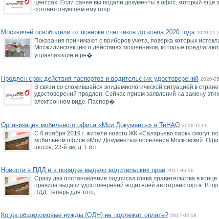
центрах. Если ранее вы подали документы в офис, который еще з
соответствующем ему откр
Москвичей освободили от поверки счетчиков до конца 2020 года
2020-05-
Показания принимают с приборов учета, поверка которых истекл
Мосжилинспекцию о действиях мошенников, которые предлагают 
управляющие и ре�
Продлен срок действия паспортов и водительских удостоверений
2020-05
В связи со сложившейся эпидемиологической ситуацией в стране
удостоверений продлен. Сейчас прием заявлений на замену этих
электронном виде. Паспор�
Организация мобильного офиса «Мои Документы» в ТиНАО
2019-11-09
С 6 ноября 2019 г. жители нового ЖК «Саларьево парк» смогут по
мобильном офисе «Мои Документы» поселения Московский. Офис
шоссе, 23-й км, д. 1 (ст
Новости в ПДД и в порядке выдачи водительских прав
2017-05-16
Сразу два постановления подписал глава правительства в конце
правила выдачи удостоверений водителей автотранспорта. Втор
ПДД. Теперь для того,
Когда общедомовые нужды (ОДН) не подлежат оплате?
2017-02-18