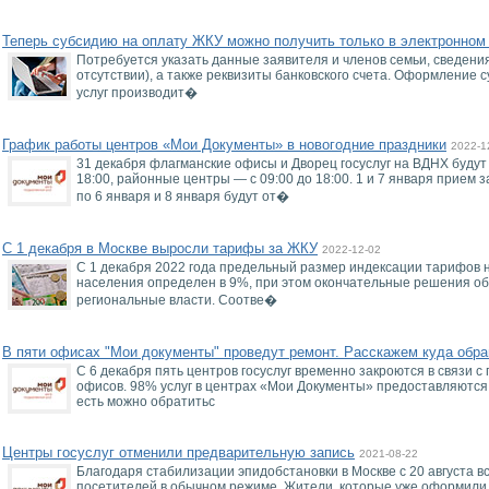
Теперь субсидию на оплату ЖКУ можно получить только в электронном
Потребуется указать данные заявителя и членов семьи, сведени
отсутствии), а также реквизиты банковского счета. Оформление 
услуг производит�
График работы центров «Мои Документы» в новогодние праздники
2022-1
31 декабря флагманские офисы и Дворец госуслуг на ВДНХ будут
18:00, районные центры — с 09:00 до 18:00. 1 и 7 января прием 
по 6 января и 8 января будут от�
С 1 декабря в Москве выросли тарифы за ЖКУ
2022-12-02
С 1 декабря 2022 года предельный размер индексации тарифов 
населения определен в 9%, при этом окончательные решения о
региональные власти. Соотве�
В пяти офисах "Мои документы" проведут ремонт. Расскажем куда обра
С 6 декабря пять центров госуслуг временно закроются в связи 
офисов. 98% услуг в центрах «Мои Документы» предоставляются
есть можно обратитьс
Центры госуслуг отменили предварительную запись
2021-08-22
Благодаря стабилизации эпидобстановки в Москве с 20 августа в
посетителей в обычном режиме. Жители, которые уже оформили