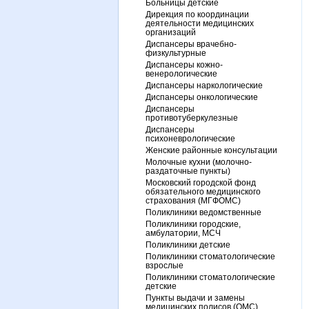
Больницы детские
Дирекция по координации
деятельности медицинских
организаций
Диспансеры врачебно-
физкультурные
Диспансеры кожно-
венерологические
Диспансеры наркологические
Диспансеры онкологические
Диспансеры
противотуберкулезные
Диспансеры
психоневрологические
Женские районные консультации
Молочные кухни (молочно-
раздаточные пункты)
Московский городской фонд
обязательного медицинского
страхования (МГФОМС)
Поликлиники ведомственные
Поликлиники городские,
амбулатории, МСЧ
Поликлиники детские
Поликлиники стоматологические
взрослые
Поликлиники стоматологические
детские
Пункты выдачи и замены
медицинских полисов (ОМС)