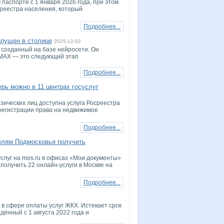
паспорте с 1 января 2026 года, при этом
реестра населения, который
Подробнее...
апущен в столице
2025-12-02
, созданный на базе нейросети. Он
 MAX — это следующий этап
Подробнее...
рь можно в 11 центрах госуслуг
зических лиц доступна услуга Росреестра
 регистрации права на недвижимое
Подробнее...
елям Подмосковья получить
услуг на mos.ru в офисах «Мои документы»
получить 22 онлайн-услуги в Москве на
Подробнее...
в сфере оплаты услуг ЖКХ. Истекает срок
дённый с 1 августа 2022 года и